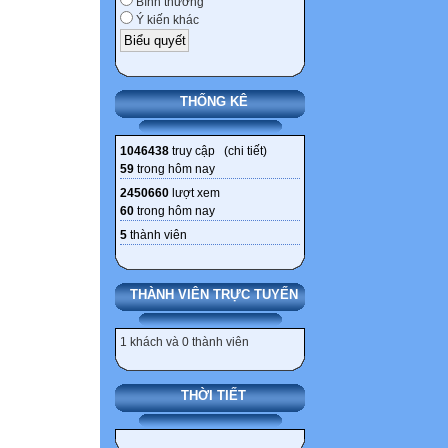
Bình thường
Ý kiến khác
THỐNG KÊ
1046438
truy cập (
chi tiết
)
59
trong hôm nay
2450660
lượt xem
60
trong hôm nay
5
thành viên
THÀNH VIÊN TRỰC TUYẾN
1 khách và 0 thành viên
THỜI TIẾT