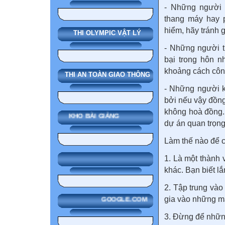
- Những người 
thang máy hay p
hiểm, hãy tránh 
THI OLYMPIC VẬT LÝ
- Những người t
bại trong hôn 
khoảng cách công
THI AN TOÀN GIAO THÔNG
- Những người k
bởi nếu vậy đồng
không hoà đồng.
KHO BÀI GIẢNG
dự án quan trọng
Làm thế nào để c
1. Là một thành 
khác. Bạn biết l
2. Tập trung và
gia vào những m
GOOGLE.COM
3. Đừng để nhữn