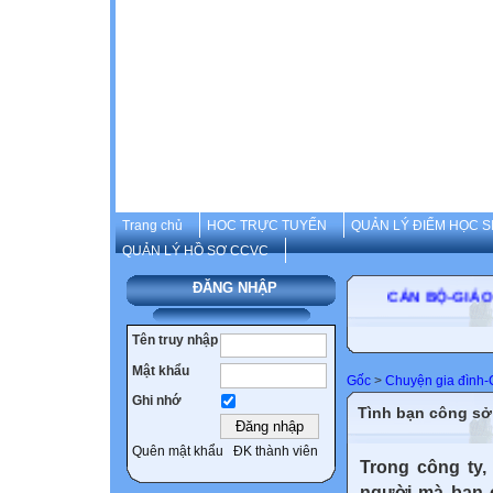
Trang chủ
HOC TRỰC TUYẾN
QUẢN LÝ ĐIỂM HỌC S
QUẢN LÝ HỒ SƠ CCVC
ĐĂNG NHẬP
CÁN BỘ-GIÁO VI
Tên truy nhập
Mật khẩu
Gốc
>
Chuyện gia đình
Ghi nhớ
Tình bạn công sở
Quên mật khẩu
ĐK thành viên
Trong công ty,
người mà bạn c