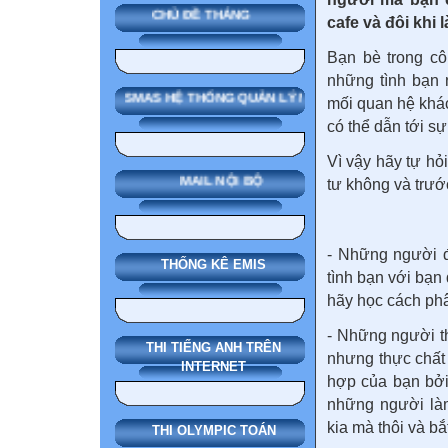
CHỦ ĐỀ THÁNG
cafe và đôi khi 
Bạn bè trong cô
những tình bạn 
SMAS HỆ THỐNG QUẢN LÝ NHÀ TRƯỜNG
mối quan hệ khác
có thể dẫn tới sự
Vì vậy hãy tự hỏ
MAIL NỘI BỘ
tư không và trướ
- Những người đ
THỐNG KÊ EMIS
tình bạn với bạn
hãy học cách phâ
- Những người t
THI TIẾNG ANH TRÊN
nhưng thực chất 
INTERNET
hợp của bạn bởi 
những người làm
kia mà thôi và bắ
THI OLYMPIC TOÁN