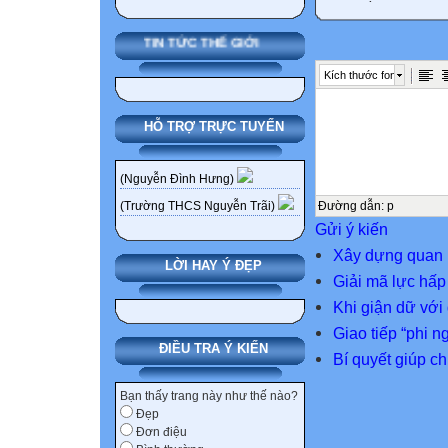
TIN TỨC THẾ GIỚI
Kích thước font
HỖ TRỢ TRỰC TUYẾN
(Nguyễn Đình Hưng)
Đường dẫn
:
p
(Trường THCS Nguyễn Trãi)
Gửi ý kiến
Xây dựng quan h
LỜI HAY Ý ĐẸP
Giải mã lực hấp
Khi giận dữ với
Giao tiếp “phi 
ĐIỀU TRA Ý KIẾN
Bí quyết giúp c
Bạn thấy trang này như thế nào?
Đẹp
Đơn điệu