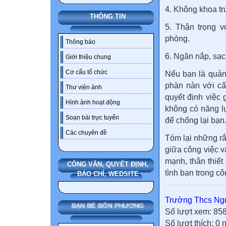
4. Không khoa tr
THÔNG TIN
5. Thận trọng 
phòng.
Thông báo
6. Ngăn nắp, sạch
Giới thiệu chung
Cơ cấu tổ chức
Nếu bạn là quản
phàn nàn với cấ
Thư viện ảnh
quyết định việc 
Hình ảnh hoạt động
không có năng lự
Soạn bài trực tuyến
để chống lại bạn
Các chuyên đề
Tóm lại những rắ
giữa công việc v
mạnh, thân thiết
CÔNG VĂN, QUYẾT ĐỊNH,
tình bạn trong cô
BÁO CHÍ, WEDSITE
Trường Thcs Ngu
BẠN BÈ BỐN PHƯƠNG
Số lượt xem: 85
Số lượt thích: 0