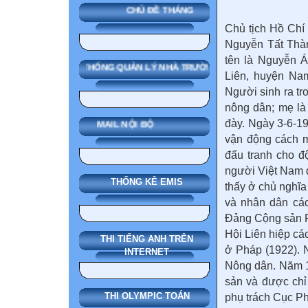
CHỦ ĐỀ THÁNG
Chủ tịch Hồ Chí 
Nguyễn Tất Thàn
tên là Nguyễn Á
SMAS HỆ THỐNG QUẢN LÝ NHÀ TRƯỜNG
Liên, huyện Nam
Người sinh ra tr
nông dân; mẹ là
đày. Ngày 3-6-1
MAIL NỘI BỘ
vận động cách 
đấu tranh cho đ
người Việt Nam 
THỐNG KÊ EMIS
thấy ở chủ nghĩ
và nhân dân các
Đảng Cộng sản P
Hội Liên hiệp cá
THI TIẾNG ANH TRÊN
ở Pháp (1922).
INTERNET
Nông dân. Năm 1
sản và được chỉ
THI OLYMPIC TOÁN
phụ trách Cục 