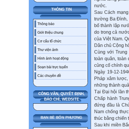
nước.
THÔNG TIN
Sau Cách mạng T
trường Ba Đình,
Thông báo
bố thành lập nư
do trong cả nướ
Giới thiệu chung
của Việt Nam. Q
Cơ cấu tổ chức
Dân chủ Cộng hò
Thư viện ảnh
Cùng với Trung 
toàn quân, toàn
Hình ảnh hoạt động
củng cố chính q
Soạn bài trực tuyến
Ngày 19-12-194
Các chuyên đề
Pháp xâm lược, 
những thành qu
Tại Đại hội lần 
CÔNG VĂN, QUYẾT ĐỊNH,
Chấp hành Trun
BÁO CHÍ, WEDSITE
đứng đầu là Chủ
Nam chống thực 
BẠN BÈ BỐN PHƯƠNG
thúc bằng chiến 
Sau khi miền Bắ