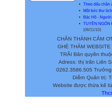
Theo dấu chân 
Một bức thư lịch
Bác Hồ - Người l
TUYÊN NGÔN 
(06/11/10)
CHÂN THÀNH CẢM ƠN
GHÉ THĂM WEBSITE
TRÃI Bản quyền thuộ
Adress: thị trấn Liên 
0262.3586.505 Trưởng 
Diễm Quản trị: 
Website được thừa kế t
Thcs