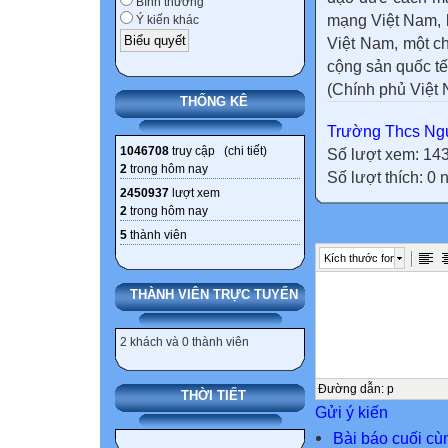
Bình thường
mạng Việt Nam, l
Ý kiến khác
Việt Nam, một ch
cộng sản quốc tế
(Chính phủ Việt 
THỐNG KÊ
Trường Thcs Ngu
1046708
truy cập (
chi tiết
)
Số lượt xem: 14
2
trong hôm nay
Số lượt thích: 0
2450937
lượt xem
2
trong hôm nay
5
thành viên
Kích thước font
THÀNH VIÊN TRỰC TUYẾN
2 khách và 0 thành viên
Đường dẫn
:
p
THỜI TIẾT
Gửi ý kiến
Bài báo cuối cù