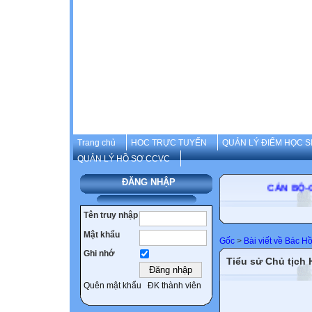
Trang chủ
HOC TRỰC TUYẾN
QUẢN LÝ ĐIỂM HỌC S
QUẢN LÝ HỒ SƠ CCVC
ĐĂNG NHẬP
CÁN BỘ
Tên truy nhập
Mật khẩu
Gốc
>
Bài viết về Bác H
Ghi nhớ
Tiểu sử Chủ tịch 
Quên mật khẩu
ĐK thành viên