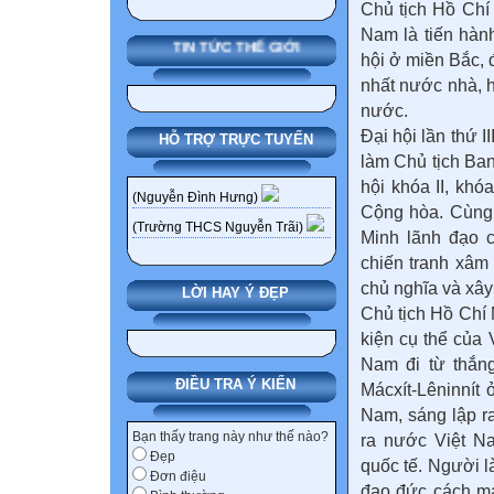
Chủ tịch Hồ Chí
Nam là tiến hàn
TIN TỨC THẾ GIỚI
hội ở miền Bắc, 
nhất nước nhà, 
nước.
Đại hội lần thứ I
HỖ TRỢ TRỰC TUYẾN
làm Chủ tịch Ba
hội khóa II, kh
(Nguyễn Đình Hưng)
Cộng hòa. Cùng
(Trường THCS Nguyễn Trãi)
Minh lãnh đạo 
chiến tranh xâm
chủ nghĩa và xây
LỜI HAY Ý ĐẸP
Chủ tịch Hồ Chí
kiện cụ thể của
Nam đi từ thắng
ĐIỀU TRA Ý KIẾN
Mácxít-Lêninnít 
Nam, sáng lập r
Bạn thấy trang này như thế nào?
ra nước Việt N
Đẹp
quốc tế. Người l
Đơn điệu
đạo đức cách mạ