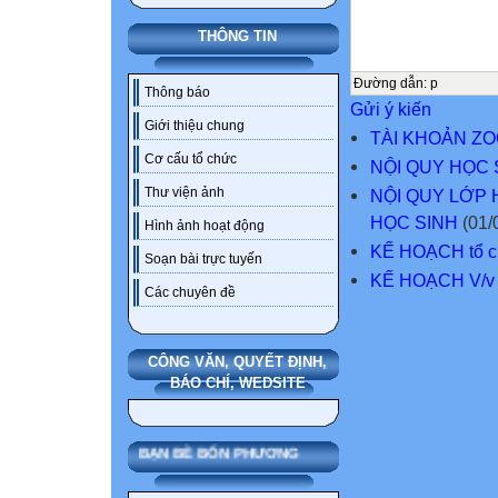
THÔNG TIN
Đường dẫn
:
p
Thông báo
Gửi ý kiến
Giới thiệu chung
TÀI KHOẢN Z
Cơ cấu tổ chức
NỘI QUY HỌC
Thư viện ảnh
NỘI QUY LỚP
HỌC SINH
(01/
Hình ảnh hoạt động
KẾ HOẠCH tổ ch
Soạn bài trực tuyến
KẾ HOẠCH V/v t
Các chuyên đề
CÔNG VĂN, QUYẾT ĐỊNH,
BÁO CHÍ, WEDSITE
BẠN BÈ BỐN PHƯƠNG