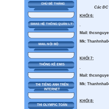
CHỦ ĐỀ THÁNG
Các ĐC 
KHỐI 6:
SMAS HỆ THỐNG QUẢN LÝ NHÀ TRƯỜNG
Mail: thcsnguy
Mk: Thanhnha
MAIL NỘI BỘ
KHỐI 7:
THỐNG KÊ EMIS
Mail: thcsnguy
Mk: Thanhnha
THI TIẾNG ANH TRÊN
INTERNET
KHỐI 8:
THI OLYMPIC TOÁN