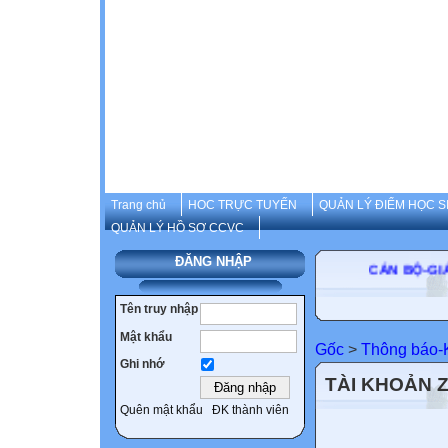
Trang chủ
HOC TRỰC TUYẾN
QUẢN LÝ ĐIỂM HỌC S
QUẢN LÝ HỒ SƠ CCVC
ĐĂNG NHẬP
CÁN B
Tên truy nhập
Mật khẩu
Gốc
>
Thông báo-K
Ghi nhớ
TÀI KHOẢN 
Quên mật khẩu
ĐK thành viên