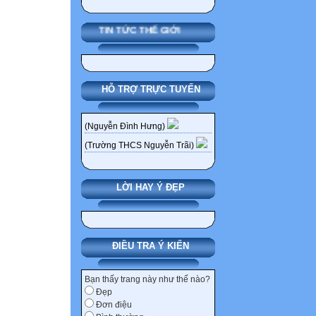
TIN TỨC THẾ GIỚI
HỖ TRỢ TRỰC TUYẾN
(Nguyễn Đình Hưng)
(Trường THCS Nguyễn Trãi)
LỜI HAY Ý ĐẸP
ĐIỀU TRA Ý KIẾN
Bạn thấy trang này như thế nào?
Đẹp
Đơn điệu