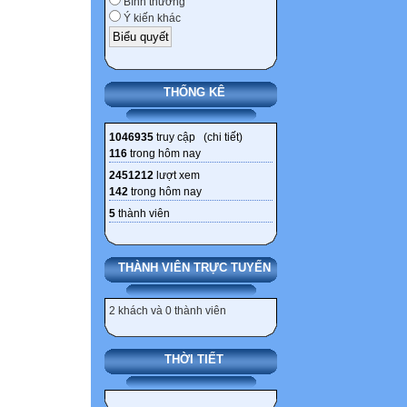
Bình thường
Ý kiến khác
THỐNG KÊ
1046935
truy cập (
chi tiết
)
116
trong hôm nay
2451212
lượt xem
142
trong hôm nay
5
thành viên
THÀNH VIÊN TRỰC TUYẾN
2 khách và 0 thành viên
THỜI TIẾT