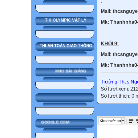
Mail: thcsnguy
THI OLYMPIC VẬT LÝ
Mk: Thanhnha
KHỐI 9:
THI AN TOÀN GIAO THÔNG
Mail: thcsnguy
Mk: Thanhnha
KHO BÀI GIẢNG
Trường Thcs Ngu
Số lượt xem: 21
Số lượt thích: 0
Kích thước font
GOOGLE.COM