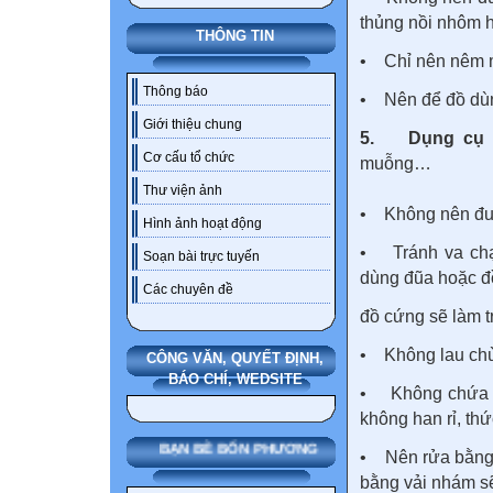
thủng nồi nhôm h
THÔNG TIN
• Chỉ nên nêm m
Thông báo
• Nên để đồ dùn
Giới thiệu chung
5. Dụng cụ bằ
Cơ cấu tổ chức
muỗng…
Thư viện ảnh
• Không nên đun 
Hình ảnh hoạt động
• Tránh va chạm
Soạn bài trực tuyến
dùng đũa hoặc đ
Các chuyên đề
đồ cứng sẽ làm t
• Không lau chùi
CÔNG VĂN, QUYẾT ĐỊNH,
BÁO CHÍ, WEDSITE
• Không chứa th
không han rỉ, th
BẠN BÈ BỐN PHƯƠNG
• Nên rửa bằng 
bằng vải nhám sẽ 