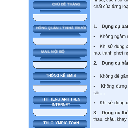
CHỦ ĐỀ THÁNG
chất của từng lo
1. Dụng cụ bằ
SMAS HỆ THỐNG QUẢN LÝ NHÀ TRƯỜNG
• Không ngâm 
• Khi sử dụng x
MAIL NỘI BỘ
ráo, tránh phơi n
2. Dụng cụ bằ
THỐNG KÊ EMIS
• Không để gần
• Không đựng t
sôi….
THI TIẾNG ANH TRÊN
• Khi sử dụng xo
INTERNET
3. Dụng cụ thủ
thau, chậu, kha
THI OLYMPIC TOÁN