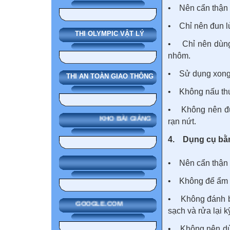
• Nên cẩn thận k
• Chỉ nên đun l
THI OLYMPIC VẬT LÝ
• Chỉ nên dùng
nhôm.
• Sử dụng xong 
THI AN TOÀN GIAO THÔNG
• Không nấu thứ
• Không nên đun
KHO BÀI GIẢNG
rạn nứt.
4. Dụng cụ bằ
• Nên cẩn thận 
• Không để ẩm 
• Không đánh bó
GOOGLE.COM
sạch và rửa lại 
• Không nên dùn