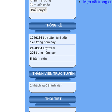
Bình thường
Mẹo vặt trong c
Ý kiến khác
THỐNG KÊ
1046156
truy cập (
chi tiết
)
176
trong hôm nay
2450334
lượt xem
205
trong hôm nay
5
thành viên
THÀNH VIÊN TRỰC TUYẾN
1 khách và 0 thành viên
THỜI TIẾT