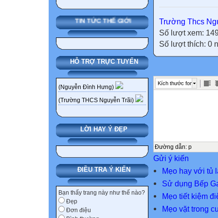
Trường Thcs Ngu
TIN TỨC THẾ GIỚI
Số lượt xem: 14
Số lượt thích: 0
HỖ TRỢ TRỰC TUYẾN
Kích thước font
(Nguyễn Đình Hưng)
(Trường THCS Nguyễn Trãi)
LỜI HAY Ý ĐẸP
Đường dẫn
:
p
Gửi ý kiến
ĐIỀU TRA Ý KIẾN
Mẹo hay với tủ 
Sử dụng Bếp Ga 
Bạn thấy trang này như thế nào?
Mẹo tiết kiệm đi
Đẹp
Mẹo vặt trong c
Đơn điệu