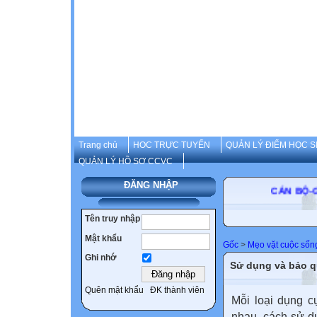
Trang chủ
HOC TRỰC TUYẾN
QUẢN LÝ ĐIỂM HỌC S
QUẢN LÝ HỒ SƠ CCVC
ĐĂNG NHẬP
CÁN BỘ
Tên truy nhập
Mật khẩu
Gốc
>
Mẹo vặt cuộc sốn
Ghi nhớ
Sử dụng và bảo q
Quên mật khẩu
ĐK thành viên
Mỗi loại dụng c
nhau, cách sử d