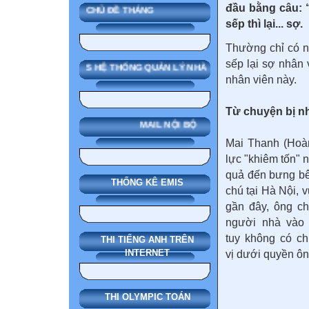
đầu bằng câu: 
CHỦ ĐỀ THÁNG
sếp thì lại... sợ.
Thường chỉ có n
sếp lại sợ nhân 
SMAS HỆ THỐNG QUẢN LÝ NHÀ TRƯỜNG
nhân viên này.
Từ chuyện bị nh
MAIL NỘI BỘ
Mai Thanh (Hoàn
lực "khiêm tốn" 
quả đến bưng bê
THỐNG KÊ EMIS
chú tại Hà Nội, 
gần đây, ông c
người nhà vào
tuy không có c
THI TIẾNG ANH TRÊN
INTERNET
vị dưới quyền ôn
THI OLYMPIC TOÁN