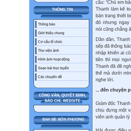
câu: “Chú em bảo
Thanh làm kế to
THÔNG TIN
bán trang thiết 
đó nhưng ngay c
Thông báo
nói cũng chẳng ă
Giới thiệu chung
Dần dần, Thanh c
Cơ cấu tổ chức
sếp đã thông báo
Thư viện ảnh
nhập khiến ai c
tiền thì mọi ng
Hình ảnh hoạt động
Thanh đã đề ngh
Soạn bài trực tuyến
thế mà dưới mìn
Các chuyên đề
nghe lời.
... đến chuyện 
CÔNG VĂN, QUYẾT ĐỊNH,
BÁO CHÍ, WEDSITE
Giám đốc Thanh H
chịu đựng một v
viên anh quản lý
BẠN BÈ BỐN PHƯƠNG
Hải được điều về