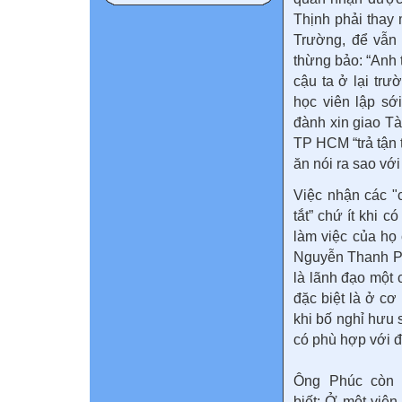
Thịnh phải thay 
Trường, để vẫn 
thừng bảo: “Anh t
cậu ta ở lại trư
học viên lập sới
đành xin giao Tà
TP HCM “trả tận t
ăn nói ra sao vớ
Việc nhận các "
tắt” chứ ít khi 
làm việc của họ 
Nguyễn Thanh Ph
là lãnh đạo một 
đặc biệt là ở cơ
khi bố nghỉ hưu 
có phù hợp với đ
Ông Phúc còn 
biết: Ở một việ