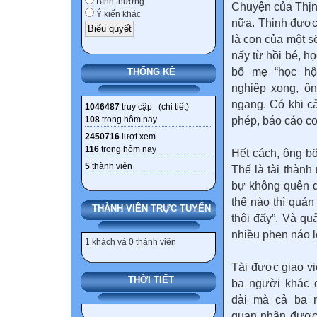
Bình thường
Chuyện của Thịn
Ý kiến khác
nữa. Thịnh được 
là con của một 
nấy từ hồi bé, h
bố mẹ “học hộ
THỐNG KÊ
nghiệp xong, ô
ngang. Có khi c
1046487
truy cập (
chi tiết
)
108
trong hôm nay
phép, báo cáo c
2450716
lượt xem
116
trong hôm nay
Hết cách, ông b
5
thành viên
Thế là tài thành
bự không quên d
thế nào thì quản
THÀNH VIÊN TRỰC TUYẾN
thôi đấy”. Và q
nhiều phen náo l
1 khách và 0 thành viên
Tài được giao v
THỜI TIẾT
ba người khác q
dài mà cả ba n
quan nhận được g