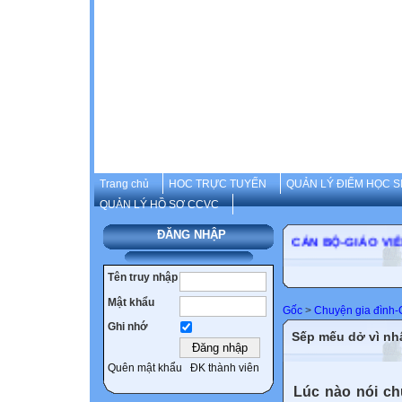
Trang chủ
HOC TRỰC TUYẾN
QUẢN LÝ ĐIỂM HỌC S
QUẢN LÝ HỒ SƠ CCVC
ĐĂNG NHẬP
CÁN BỘ-GIÁ
Tên truy nhập
Mật khẩu
Gốc
>
Chuyện gia đình
Ghi nhớ
Sếp mếu dở vì nhâ
Quên mật khẩu
ĐK thành viên
Lúc nào nói c