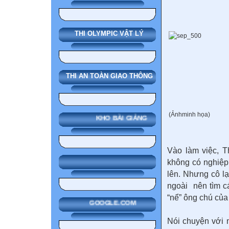
THI OLYMPIC VẬT LÝ
THI AN TOÀN GIAO THÔNG
(Ảnhminh họa)
KHO BÀI GIẢNG
Vào làm việc, T
không có nghiệp 
lên. Nhưng cô l
ngoài nên tìm c
“nể” ông chú của
GOOGLE.COM
Nói chuyện với 