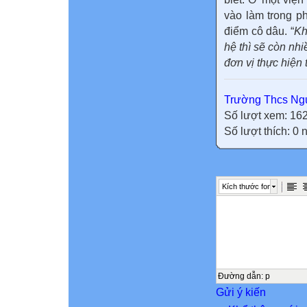
vào làm trong p
điểm cô dâu. “
Kh
hệ thì sẽ còn nhi
đơn vị thực hiện 
Trường Thcs Ngu
Số lượt xem: 16
Số lượt thích: 0
Kích thước font
Đường dẫn
:
p
Gửi ý kiến