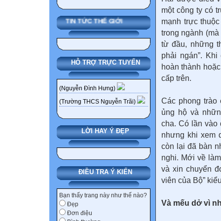
một công ty có t
mạnh trực thuộc
TIN TỨC THẾ GIỚI
trong ngành (mà 
từ đầu, những t
phải ngán”. Khi
HỖ TRỢ TRỰC TUYẾN
hoàn thành hoặc
cấp trên.
(Nguyễn Đình Hưng)
Các phong trào 
(Trường THCS Nguyễn Trãi)
ủng hộ và nhữn
cha. Có lần vào 
LỜI HAY Ý ĐẸP
nhưng khi xem d
còn lại đã bàn n
nghi. Mới về là
và xin chuyển đ
ĐIỀU TRA Ý KIẾN
viên của Bộ” kiểu
Bạn thấy trang này như thế nào?
Và mếu dở vì n
Đẹp
Đơn điệu