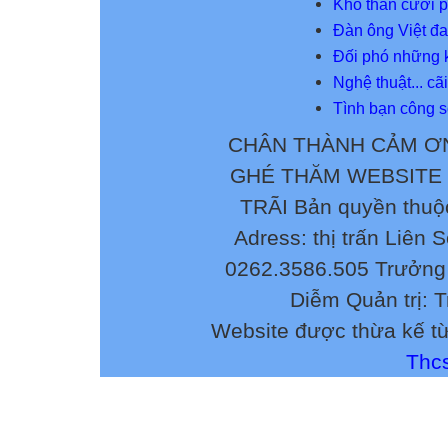
Khổ thân cưới p
Đàn ông Việt đa
Đối phó những 
Nghệ thuật... c
Tình bạn công 
CHÂN THÀNH CẢM ƠN
GHÉ THĂM WEBSITE
TRÃI Bản quyền thuộ
Adress: thị trấn Liên 
0262.3586.505 Trưởng 
Diễm Quản trị: 
Website được thừa kế t
Thcs