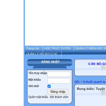
Trang chủ
HOC TRỰC TUYẾN
QUẢN LÝ ĐIỂM HỌC S
QUẢN LÝ HỒ SƠ CCVC
ĐĂNG NHẬP
CÁN BỘ-GIÁO 
Tên truy nhập
Mật khẩu
Gốc
>
Vị thuốc quanh ta
Ghi nhớ
Rong biển: Tuyệt
Quên mật khẩu
ĐK thành viên