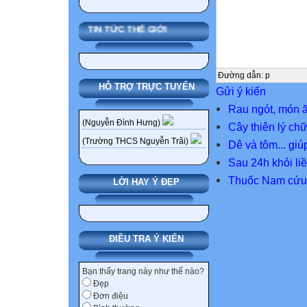
TIN TỨC THẾ GIỚI
Đường dẫn
:
p
HỖ TRỢ TRỰC TUYẾN
Gửi ý kiến
Rau ngót, món 
(Nguyễn Đình Hưng)
Cây thiên lý ch
(Trường THCS Nguyễn Trãi)
Dê và tôm... gi
Sau 24h khỏi li
Thuốc Nam cứu 
LỜI HAY Ý ĐẸP
ĐIỀU TRA Ý KIẾN
Bạn thấy trang này như thế nào?
Đẹp
Đơn điệu