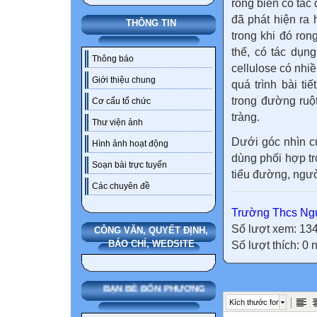
rong biển có tác
đã phát hiện ra
THÔNG TIN
trong khi đó ron
thế, có tác dụn
Thông báo
cellulose có nhiề
Giới thiệu chung
quá trình bài t
trong đường ruộ
Cơ cấu tổ chức
tràng.
Thư viện ảnh
Dưới góc nhìn củ
Hình ảnh hoạt động
dùng phối hợp t
Soạn bài trực tuyến
tiểu đường, ngườ
Các chuyên đề
Trường Thcs Ngu
Số lượt xem: 13
CÔNG VĂN, QUYẾT ĐỊNH,
BÁO CHÍ, WEDSITE
Số lượt thích: 0
BẠN BÈ BỐN PHƯƠNG
Kích thước font