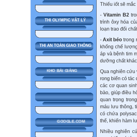
Thiếu iốt sẽ mắc
-
Vitamin B2
tro
THI OLYMPIC VẬT LÝ
trình ôxy hóa củ
loạn trao đổi chấ
-
Axit béo
trong r
THI AN TOÀN GIAO THÔNG
khống chế lượng
áp và bệnh tim 
dưỡng chất khác 
KHO BÀI GIẢNG
Qua nghiên cứu v
rong biển có tác 
các cơ quan sin
bào, giúp điều h
quan trọng trong
máu lưu thông, t
có chứa polysacc
thể, khiến hàm l
GOOGLE.COM
Nhiều nghiên cứ