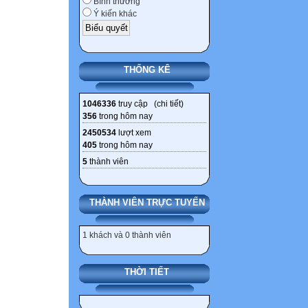
Bình thường
Ý kiến khác
THỐNG KÊ
1046336
truy cập (
chi tiết
)
356
trong hôm nay
2450534
lượt xem
405
trong hôm nay
5
thành viên
THÀNH VIÊN TRỰC TUYẾN
1 khách và 0 thành viên
THỜI TIẾT