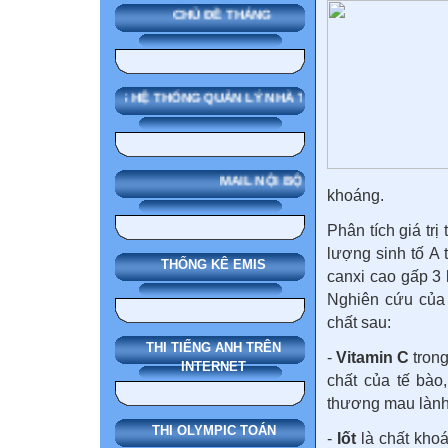
CHỦ ĐỀ THÁNG
SMAS HỆ THỐNG QUẢN LÝ NHÀ TRƯỜNG
MAIL NỘI BỘ
khoáng.
Phân tích giá tr
lượng sinh tố A 
THỐNG KÊ EMIS
canxi cao gấp 3 
Nghiên cứu của 
chất sau:
THI TIẾNG ANH TRÊN
-
Vitamin C
trong
INTERNET
chất của tế bào
thương mau lành
THI OLYMPIC TOÁN
-
Iốt
là chất khoá