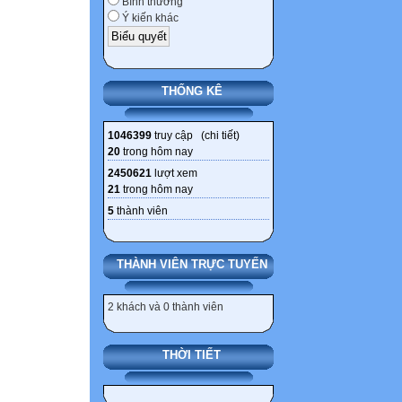
Bình thường
Ý kiến khác
THỐNG KÊ
1046399
truy cập (
chi tiết
)
20
trong hôm nay
2450621
lượt xem
21
trong hôm nay
5
thành viên
THÀNH VIÊN TRỰC TUYẾN
2 khách và 0 thành viên
THỜI TIẾT