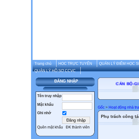
Trang chủ
HOC TRỰC TUYẾN
QUẢN LÝ ĐIỂM HỌC S
QUẢN LÝ HỒ SƠ CCVC
ĐĂNG NHẬP
CÁN B
Tên truy nhập
Mật khẩu
Gốc
>
Hoạt động nhà tr
Ghi nhớ
Phụ trách công t
Quên mật khẩu
ĐK thành viên