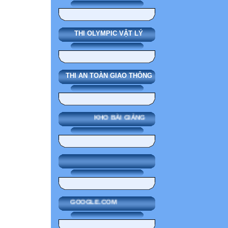
THI OLYMPIC VẬT LÝ
THI AN TOÀN GIAO THÔNG
KHO BÀI GIẢNG
GOOGLE.COM