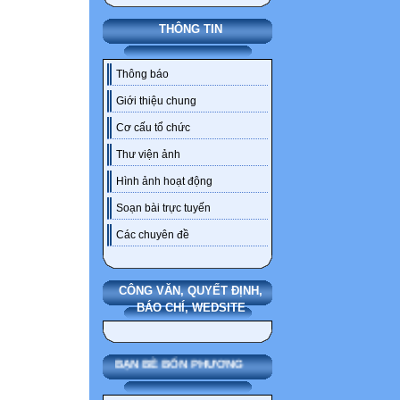
THÔNG TIN
Thông báo
Giới thiệu chung
Cơ cấu tổ chức
Thư viện ảnh
Hình ảnh hoạt động
Soạn bài trực tuyến
Các chuyên đề
CÔNG VĂN, QUYẾT ĐỊNH,
BÁO CHÍ, WEDSITE
BẠN BÈ BỐN PHƯƠNG