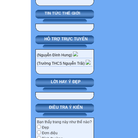
TIN TỨC THẾ GIỚI
HỖ TRỢ TRỰC TUYẾN
(Nguyễn Đình Hưng)
(Trường THCS Nguyễn Trãi)
LỜI HAY Ý ĐẸP
ĐIỀU TRA Ý KIẾN
Bạn thấy trang này như thế nào?
Đẹp
Đơn điệu