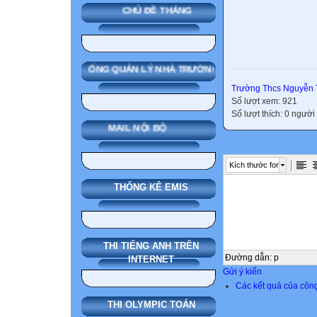
CHỦ ĐỀ THÁNG
SMAS HỆ THỐNG QUẢN LÝ NHÀ TRƯỜNG
Trường Thcs Nguyễn 
Số lượt xem: 921
Số lượt thích: 0 người
MAIL NỘI BỘ
Kích thước font
THỐNG KÊ EMIS
THI TIẾNG ANH TRÊN
Đường dẫn
:
p
INTERNET
Gửi ý kiến
Các kết quả của côn
THI OLYMPIC TOÁN