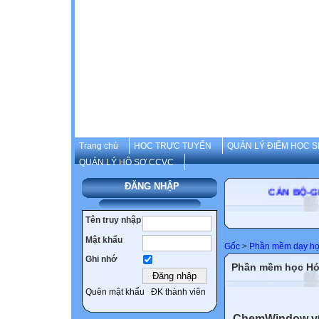
Trang chủ
HOC TRỰC TUYẾN
QUẢN LÝ ĐIỂM HỌC S
QUẢN LÝ HỒ SƠ CCVC
ĐĂNG NHẬP
CÁN B
Tên truy nhập
Mật khẩu
Gốc
>
Phần mềm dạy h
Ghi nhớ
Phần mềm học Hóa
Quên mật khẩu
ĐK thành viên
ChemWindow v6