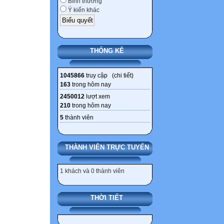
Bình thường
Ý kiến khác
THỐNG KÊ
1045866
truy cập (
chi tiết
)
163
trong hôm nay
2450012
lượt xem
210
trong hôm nay
5
thành viên
THÀNH VIÊN TRỰC TUYẾN
1 khách và 0 thành viên
THỜI TIẾT