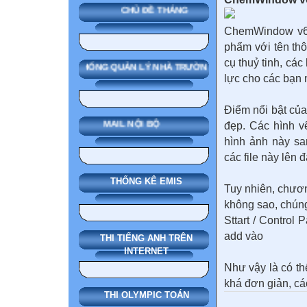
CHỦ ĐỀ THÁNG
ChemWindow v6.
phẩm với tên th
cụ thuỷ tinh, cá
SMAS HỆ THỐNG QUẢN LÝ NHÀ TRƯỜNG
lực cho các bạn 
Điểm nổi bật của
MAIL NỘI BỘ
đẹp. Các hình v
hình ảnh này s
các file này lên 
THỐNG KÊ EMIS
Tuy nhiên, chươn
không sao, chúng
Sttart / Control 
add vào
THI TIẾNG ANH TRÊN
INTERNET
Như vậy là có t
khá đơn giản, cá
THI OLYMPIC TOÁN