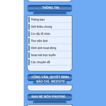
THÔNG TIN
Thông báo
Giới thiệu chung
Cơ cấu tổ chức
Thư viện ảnh
Hình ảnh hoạt động
Soạn bài trực tuyến
Các chuyên đề
CÔNG VĂN, QUYẾT ĐỊNH,
BÁO CHÍ, WEDSITE
BẠN BÈ BỐN PHƯƠNG