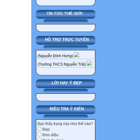
TIN TỨC THẾ GIỚI
HỖ TRỢ TRỰC TUYẾN
(Nguyễn Đình Hưng)
(Trường THCS Nguyễn Trãi)
LỜI HAY Ý ĐẸP
ĐIỀU TRA Ý KIẾN
Bạn thấy trang này như thế nào?
Đẹp
Đơn điệu