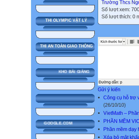
Trường Thcs Ngu
Số lượt xem: 70
Số lượt thích: 0
THI OLYMPIC VẬT LÝ
Kích thước font
THI AN TOÀN GIAO THÔNG
KHO BÀI GIẢNG
Đường dẫn
:
p
Gửi ý kiến
Công cụ hỗ trợ 
(26/10/10)
VietMath – Phần
PHẦN MỀM VIO
GOOGLE.COM
Phần mềm dạy 
Xóa bỏ mật khẩu