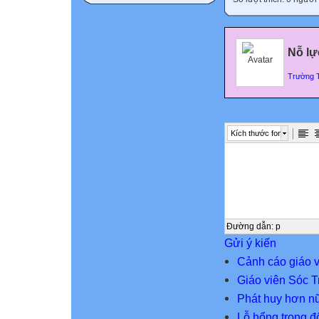
Nỗ lự
Trường 
Kích thước font
Đường dẫn
:
p
Gửi ý kiến
Cảnh cáo giáo v
Giáo viên Sóc 
Phát huy hơn n
Lỗ hổng trong 