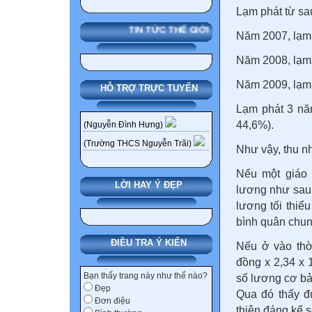
Lạm phát từ sa
TIN TỨC THẾ GIỚI
Năm 2007, lạm 
Năm 2008, lạm
Năm 2009, lạm 
HỖ TRỢ TRỰC TUYẾN
Lạm phát 3 năm 
44,6%).
(Nguyễn Đình Hưng)
(Trường THCS Nguyễn Trãi)
Như vậy, thu nh
Nếu một giáo 
LỜI HAY Ý ĐẸP
lương như sau:
lương tối thiể
bình quân chun
ĐIỀU TRA Ý KIẾN
Nếu ở vào thờ
đồng x 2,34 x 
Bạn thấy trang này như thế nào?
số lương cơ bả
Đẹp
Qua đó thấy đ
Đơn điệu
thiện đáng kể 