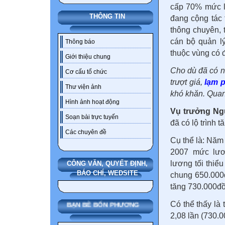
cấp 70% mức l
THÔNG TIN
đang cộng tác 
thông chuyên, 
cán bộ quản lý
Thông báo
thuộc vùng có đ
Giới thiệu chung
Cho dù đã có nh
Cơ cấu tổ chức
trượt giá,
lạm p
Thư viện ảnh
khó khăn. Quan
Hình ảnh hoạt động
Vụ trưởng Ng
Soạn bài trực tuyến
đã có lộ trình 
Các chuyên đề
Cụ thể là: Năm
2007 mức lươ
lương tối thiể
CÔNG VĂN, QUYẾT ĐỊNH,
BÁO CHÍ, WEDSITE
chung 650.000
tăng 730.000đồ
Có thể thấy là
BẠN BÈ BỐN PHƯƠNG
2,08 lần (730.