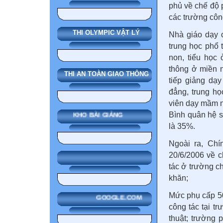
phủ về chế độ p
các trường côn
THI OLYMPIC VẬT LÝ
Nhà giáo dạy 
trung học phổ
non, tiểu học
thông ở miền n
THI AN TOÀN GIAO THÔNG
tiếp giảng dạ
đẳng, trung họ
viên dạy mầm no
Bình quân hệ s
KHO BÀI GIẢNG
là 35%.
Ngoài ra, Ch
20/6/2006 về 
tác ở trường c
khăn;
Mức phụ cấp 50
GOOGLE.COM
công tác tại t
thuật; trường 