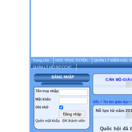
Trang chủ
HOC TRỰC TUYẾN
QUẢN LÝ ĐIỂM HỌC S
QUẢN LÝ HỒ SƠ CCVC
ĐĂNG NHẬP
CÁN BỘ-GIÁO VI
Tên truy nhập
Mật khẩu
Gốc
>
Tin tức giáo dục
>
Ghi nhớ
Nỗ lực từ năm 20
Quên mật khẩu
ĐK thành viên
Quốc hội đã t