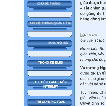
giáo được hư
CHỦ ĐỀ THÁNG
– Tài chính 
cố gắng để h
bằng đồng lư
SMAS HỆ THỐNG QUẢN LÝ NHÀ TRƯỜNG
Giảng viên trẻ hướ
MAIL NỘI BỘ
Được biết ,Bộ
giáo viên, vậy
những chế độ p
THỐNG KÊ EMIS
Vụ trưởng Ng
dựng đề án tr
quân cho giáo v
THI TIẾNG ANH TRÊN
gắn với hệ số ư
INTERNET
Tuy nhiên, Chí
giáo viên ngà
THI OLYMPIC TOÁN
Quyết định số