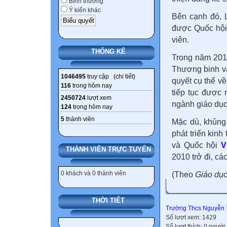
Bình thường
Ý kiến khác
Bên cạnh đó, 
được Quốc hội
viên.
THỐNG KÊ
Trong năm 201
Thương binh và
1046495
truy cập (
chi tiết
)
quyết cụ thể về
116
trong hôm nay
tiếp tục được
2450724
lượt xem
ngành giáo dục
124
trong hôm nay
5
thành viên
Mặc dù, khủng
phát triển kinh
và Quốc hội
V
THÀNH VIÊN TRỰC TUYẾN
2010 trở đi, c
0 khách và 0 thành viên
(Theo
Giáo dục
THỜI TIẾT
Trường Thcs Nguyễn 
Số lượt xem: 1429
Số lượt thích: 0 người