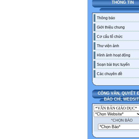
THÔNG TIN
Thông báo
Giới thiệu chung
Cơ cấu tổ chức
Thư viện ảnh
Hình ảnh hoạt động
Soạn bài trực tuyến
Các chuyên đề
CÔNG VĂN, QUYẾT Đ
BÁO CHÍ, WEDSI
*CHỌN BÁO