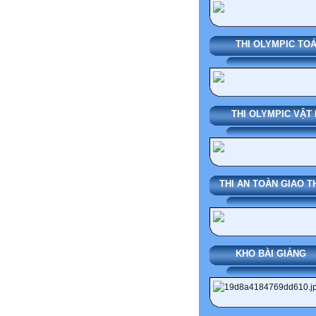
THI OLYMPIC TO
THI OLYMPIC VẬT 
THI AN TOÀN GIAO 
KHO BÀI G