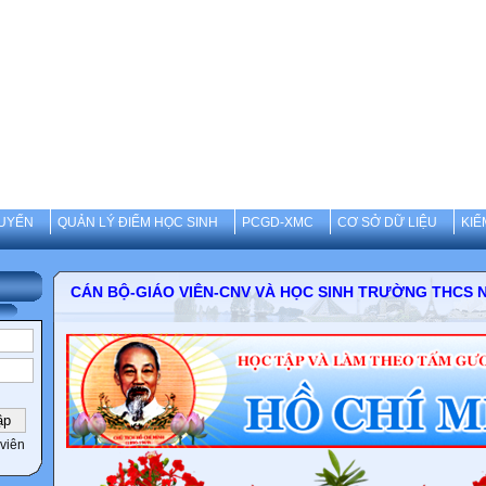
UYẾN
QUẢN LÝ ĐIỂM HỌC SINH
PCGD-XMC
CƠ SỞ DỮ LIỆU
KIỂ
CÁN BỘ-GIÁO VIÊN-CNV VÀ HỌC SINH TRƯỜNG 
viên