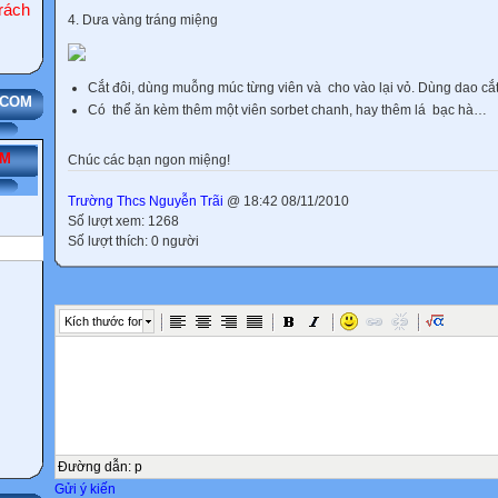
ách
4. Dưa vàng tráng miệng
Cắt đôi, dùng muỗng múc từng viên và cho vào lại vỏ. Dùng dao cắt
Có thể ăn kèm thêm một viên sorbet chanh, hay thêm lá bạc hà…
ẾM
Chúc các bạn ngon miệng!
Trường Thcs Nguyễn Trãi
@ 18:42 08/11/2010
Số lượt xem: 1268
Số lượt thích: 0 người
Kích thước font
Đường dẫn
:
p
Gửi ý kiến