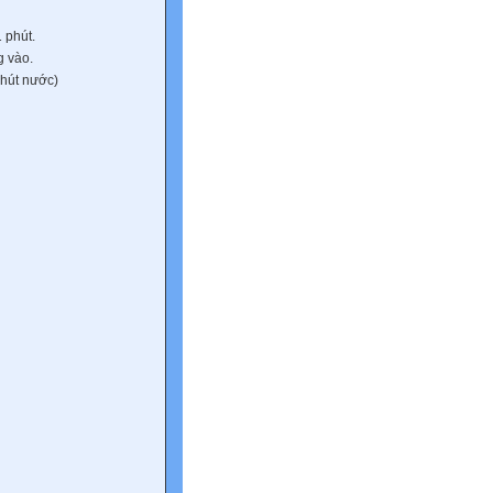
 phút.
g vào.
chút nước)