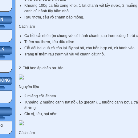
Khoảng 100g cá hồi xông khói, 1 lát chanh vắt lấy nước, 2 muỗng
canh củ hành tây bằm nhỏ
Rau thơm, tiêu vỏ chanh bào mỏng.
ÁN
Cách làm
Cá hồi cắt nhỏ trộn chung với củ hành chanh, rau thơm cùng 1 trái 
Thêm rau thơm, tiêu dầu olive.
Cắt đôi hai quả cà còn lại lấy hạt bỏ, cho hỗn hợp cá, củ hành vào.
LÝ
Trang trí thêm rau thơm và vài vỏ chanh cắt nhỏ.
2. Thịt heo áp chảo bơ, táo
THÔNG
Nguyên liệu
2 miếng cốt lết heo
Khoảng 2 muỗng canh hạt hồ đào (pecan), 1 muỗng canh bơ, 1 trá
đường
IẢNG
Gia vị, tiêu, hạt nêm.
Cách làm