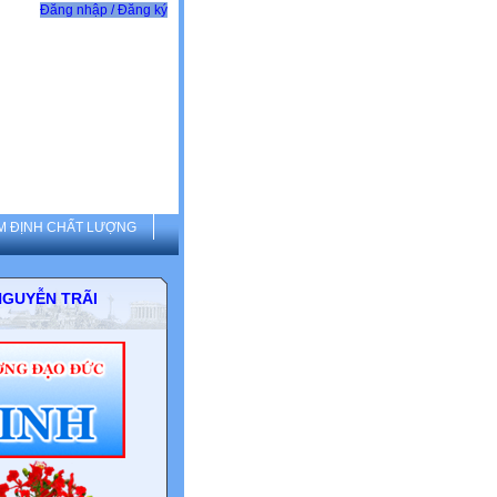
Đăng nhập / Đăng ký
M ĐỊNH CHẤT LƯỢNG
THCS NGUYỄN TRÃI