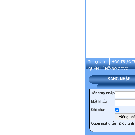
Trang chủ
HOC TRỰC T
QUẢN LÝ HỒ SƠ CCVC
ĐĂNG NHẬP
Tên truy nhập
Mật khẩu
Ghi nhớ
Quên mật khẩu
ĐK thành 