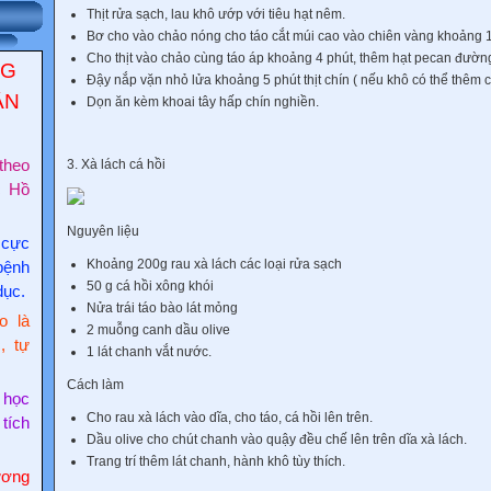
Thịt rửa sạch, lau khô ướp với tiêu hạt nêm.
Bơ cho vào chảo nóng cho táo cắt múi cao vào chiên vàng khoảng 1
Cho thịt vào chảo cùng táo áp khoảng 4 phút, thêm hạt pecan đườn
NG
Đậy nắp vặn nhỏ lửa khoảng 5 phút thịt chín ( nếu khô có thể thêm 
ẬN
Dọn ăn kèm khoai tây hấp chín nghiền.
3. Xà lách cá hồi
theo
c Hồ
Nguyên liệu
 cực
Khoảng 200g rau xà lách các loại rửa sạch
bệnh
50 g cá hồi xông khói
dục.
Nửa trái táo bào lát mỏng
o là
2 muỗng canh dầu olive
, tự
1 lát chanh vắt nước.
Cách làm
 học
Cho rau xà lách vào dĩa, cho táo, cá hồi lên trên.
 tích
Dầu olive cho chút chanh vào quậy đều chế lên trên dĩa xà lách.
Trang trí thêm lát chanh, hành khô tùy thích.
ơng