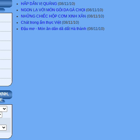
HẤP DẪN VỊ QUẢNG
(08/11/10)
NGON LẠ VỚI MÓN GỎI DA GÀ CHỌI
(08/11/10)
NHỮNG CHIẾC HỘP CƠM XINH XẮN
(08/11/10)
Chát trong ẩm thực Việt
(08/11/10)
Đậu mơ - Món ăn dân dã đất Hà thành
(08/11/10)
ỊNH,
TE