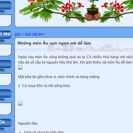
G
 NHÀ TRƯỜNG
Gốc
>
Góc nội trợ
>
Những món Âu cực ngon mà dễ làm
Ngày nay món Âu cũng không quá xa lạ. Có nhiều nhà hàng với nh
nấu đa số cầu kỳ nguyên liệu khó tìm. Xin giới thiệu vài món Âu dễ làm
Một bữa ăn gồm khai vị, món chính và tráng miệng.
1. Cà chua trộn cá hồi xông khói
ÊN
Nguyên liệu
3 trái cà chua to chín đẹp