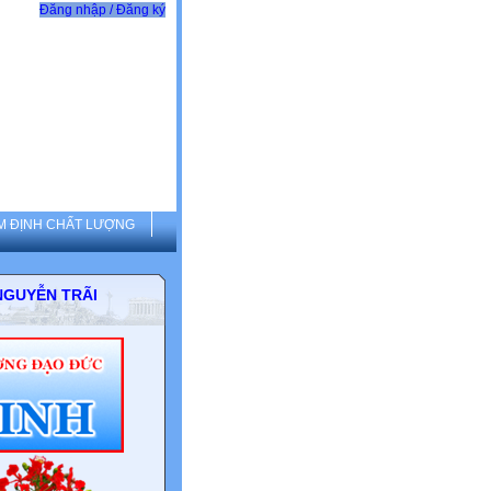
Đăng nhập / Đăng ký
M ĐỊNH CHẤT LƯỢNG
THCS NGUYỄN TRÃI