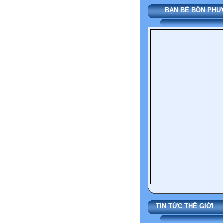
BẠN BÈ BỐN PH
TIN TỨC THẾ G