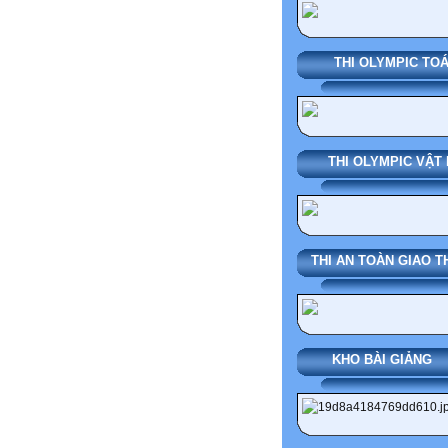
THI OLYMPIC TO
THI OLYMPIC VẬT 
THI AN TOÀN GIAO 
KHO BÀI G