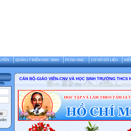
UYẾN
QUẢN LÝ ĐIỂM HỌC SINH
PCGD-XMC
CƠ SỞ DỮ LIỆU
KIỂ
CÁN BỘ-GIÁO VIÊN-CNV VÀ HỌC SINH TRƯỜNG 
viên