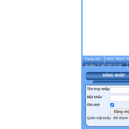
Trang chủ
HOC TRỰC T
QUẢN LÝ HỒ SƠ CCVC
ĐĂNG NHẬP
Tên truy nhập
Mật khẩu
Ghi nhớ
Quên mật khẩu
ĐK thành 