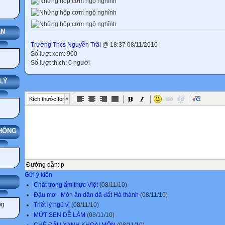
ÁN
Trường Thcs Nguyễn Trãi
@ 18:37 08/11/2010
Số lượt xem: 900
Số lượt thích: 0 người
LÝ
Kích thước font
THÔNG
Đường dẫn
:
p
Gửi ý kiến
IẢNG
Chát trong ẩm thực Việt
(08/11/10)
Đậu mơ - Món ăn dân dã đất Hà thành
(08/11/10)
Triết lý ngũ vị
(08/11/10)
MỨT SEN DỄ LÀM
(08/11/10)
CHÈ ĐẬU XANH KHOAI MÔN
(08/11/10)