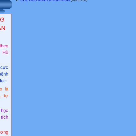
NG
ẬN
theo
c Hồ
 cực
bệnh
dục.
o là
, tự
 học
 tích
ơng