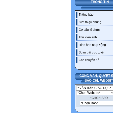
THÔNG TIN
Thông báo
Giới thiệu chung
Cơ cấu tổ chức
Thư viện ảnh
Hình ảnh hoạt động
Soạn bài trực tuyến
Các chuyên đề
CÔNG VĂN, QUYẾT Đ
BÁO CHÍ, WEDSI
*CHỌN BÁO