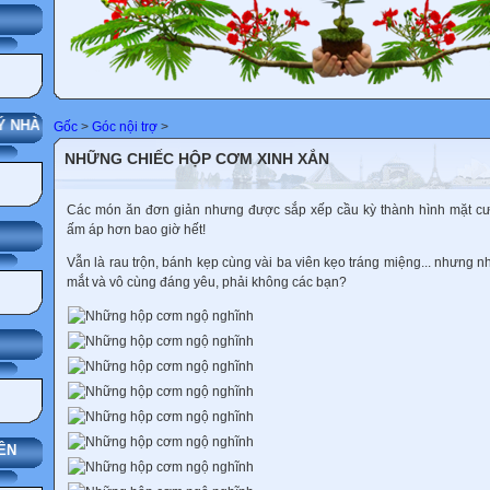
G
 NHÀ TRƯỜNG
Gốc
>
Góc nội trợ
>
NHỮNG CHIẾC HỘP CƠM XINH XẮN
Các món ăn đơn giản nhưng được sắp xếp cầu kỳ thành hình mặt cười,
ấm áp hơn bao giờ hết!
Vẫn là rau trộn, bánh kẹp cùng vài ba viên kẹo tráng miệng... nhưng 
mắt và vô cùng đáng yêu, phải không các bạn?
ÊN