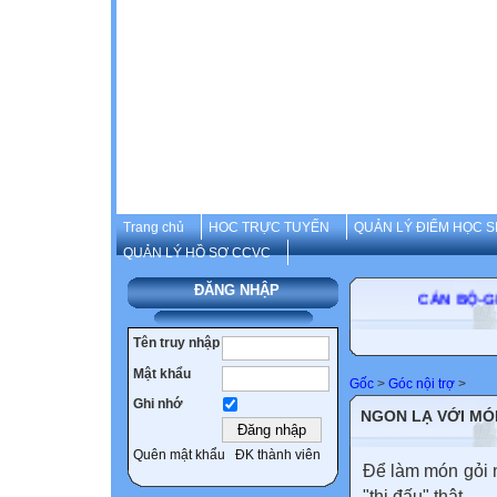
Trang chủ
HOC TRỰC TUYẾN
QUẢN LÝ ĐIỂM HỌC S
QUẢN LÝ HỒ SƠ CCVC
ĐĂNG NHẬP
CÁN B
Tên truy nhập
Mật khẩu
Gốc
>
Góc nội trợ
>
Ghi nhớ
NGON LẠ VỚI MÓ
Quên mật khẩu
ĐK thành viên
Để làm món gỏi n
"thi đấu" thật.