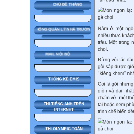
CHỦ ĐỀ THÁNG
Nằm ở một ngõ 
SMAS HỆ THỐNG QUẢN LÝ NHÀ TRƯỜNG
nhiều thực khách
trâu. Một trong
chọi.
MAIL NỘI BỘ
Đừng vội lắc đầ
gỏi sắp được giớ
"kiêng khem" nhấ
THỐNG KÊ EMIS
Gọi là gỏi nhưng 
giòn và dai nhất
chấm với một thứ
THI TIẾNG ANH TRÊN
tai hoặc nem phù
INTERNET
trình chế biến đề
THI OLYMPIC TOÁN