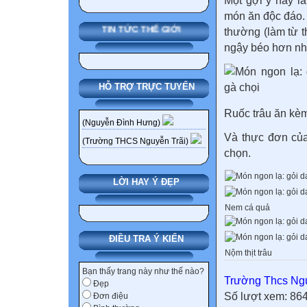
Một gợi ý hay là
món ăn độc đáo. 
TIN TỨC THẾ GIỚI
thường (làm từ t
ngậy béo hơn nh
HỖ TRỢ TRỰC TUYẾN
Ruốc trâu ăn kèm
(Nguyễn Đình Hưng)
Và thực đơn củ
(Trường THCS Nguyễn Trãi)
chọn.
LỜI HAY Ý ĐẸP
Nem cá quả
ĐIỀU TRA Ý KIẾN
Nộm thịt trâu
Bạn thấy trang này như thế nào?
Trường Thcs Ngu
Đẹp
Số lượt xem: 86
Đơn điệu