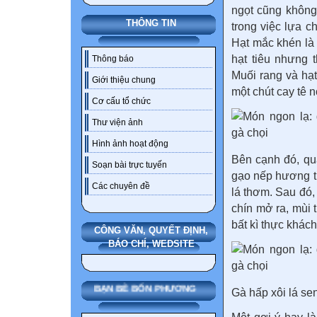
ngọt cũng không
THÔNG TIN
trong việc lựa c
Hạt mắc khén là 
hạt tiêu nhưng 
Thông báo
Muối rang và hạt
Giới thiệu chung
một chút cay tê n
Cơ cấu tổ chức
Thư viện ảnh
Hình ảnh hoạt động
Bên cạnh đó, qu
Soạn bài trực tuyến
gạo nếp hương th
Các chuyên đề
lá thơm. Sau đó, 
chín mở ra, mùi 
bất kì thực khách
CÔNG VĂN, QUYẾT ĐỊNH,
BÁO CHÍ, WEDSITE
BẠN BÈ BỐN PHƯƠNG
Gà hấp xôi lá se