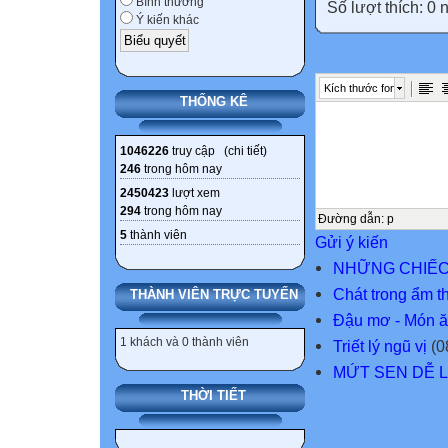
Bình thường
Số lượt thích: 0
Ý kiến khác
Kích thước font
THỐNG KÊ
1046226
truy cập (
chi tiết
)
246
trong hôm nay
2450423
lượt xem
294
trong hôm nay
Đường dẫn
:
p
5
thành viên
Gửi ý kiến
NHỮNG CHIẾC
Chát trong ẩm t
THÀNH VIÊN TRỰC TUYẾN
Đậu mơ - Món ă
1 khách và 0 thành viên
Triết lý ngũ vị
(0
MỨT SEN DỄ 
THỜI TIẾT