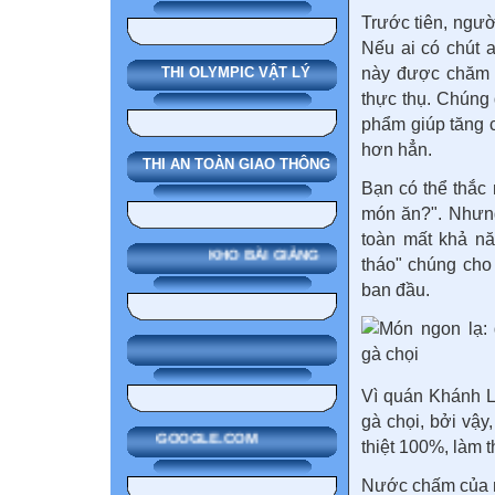
Trước tiên, người
Nếu ai có chút a
này được chăm s
THI OLYMPIC VẬT LÝ
thực thụ. Chúng
phẩm giúp tăng c
hơn hẳn.
THI AN TOÀN GIAO THÔNG
Bạn có thể thắc 
món ăn?". Nhưng 
toàn mất khả nă
KHO BÀI GIẢNG
tháo" chúng cho
ban đầu.
Vì quán Khánh L
gà chọi, bởi vậ
GOOGLE.COM
thiệt 100%, làm 
Nước chấm của m