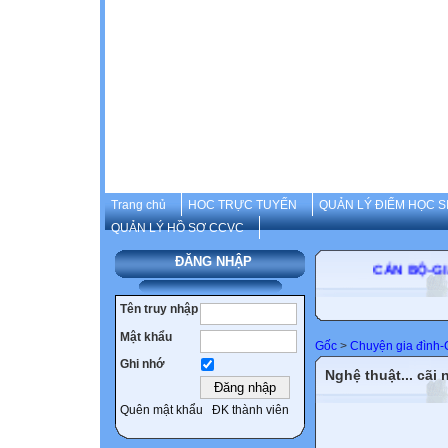
Trang chủ
HOC TRỰC TUYẾN
QUẢN LÝ ĐIỂM HỌC S
QUẢN LÝ HỒ SƠ CCVC
ĐĂNG NHẬP
CÁN B
Tên truy nhập
Mật khẩu
Gốc
>
Chuyện gia đình
Ghi nhớ
Nghệ thuật... cãi
Quên mật khẩu
ĐK thành viên