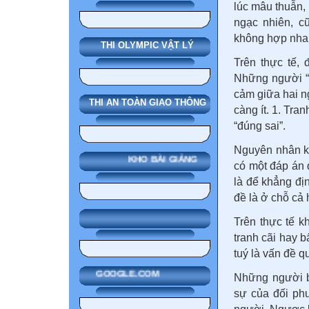
lúc mâu thuẫn, 
ngạc nhiên, c
không hợp nha
THI OLYMPIC VẬT LÝ
Trên thực tế, 
Những người “bi
cảm giữa hai n
THI AN TOÀN GIAO THÔNG
càng ít. 1. Tra
“đúng sai”.
Nguyên nhân kh
KHO BÀI GIẢNG
có một đáp án 
là để khẳng địn
đề là ở chỗ cả
Trên thực tế 
tranh cãi hay b
tuý là vấn đề 
GOOGLE.COM
Những người bi
sự của đối ph