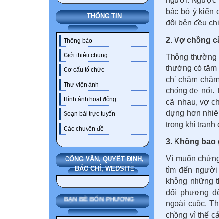
người. Ngược l
bác bỏ ý kiến
THÔNG TIN
đôi bên đều chị
2. Vợ chồng cã
Thông báo
Giới thiệu chung
Thông thường đặ
thường có tâm l
Cơ cấu tổ chức
chỉ chăm chăm
Thư viện ảnh
chống đỡ nổi. T
Hình ảnh hoạt động
cãi nhau, vợ c
dựng hơn nhiều
Soạn bài trực tuyến
trong khi tranh 
Các chuyên đề
3. Không bao 
Vì muốn chứng
CÔNG VĂN, QUYẾT ĐỊNH,
BÁO CHÍ, WEDSITE
tìm đến người
không những t
đối phương đ
BẠN BÈ BỐN PHƯƠNG
ngoài cuộc. Th
chồng vì thế c