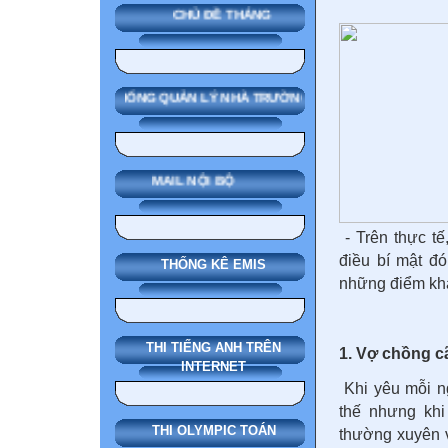
CHỦ ĐỀ THÁNG
SMAS HỆ THỐNG QUẢN LÝ NHÀ TRƯỜNG
MAIL NỘI BỘ
- Trên thực t
điều bí mật đ
THỐNG KÊ EMIS
những điểm khác
THI TIẾNG ANH TRÊN
1. Vợ chồng c
INTERNET
Khi yêu mỗi n
thế nhưng kh
THI OLYMPIC TOÁN
thường xuyên v