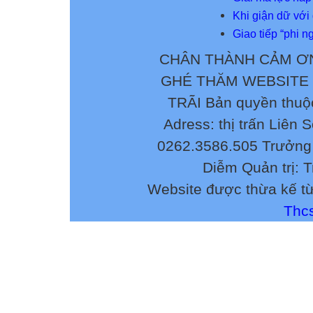
Khi giận dữ với
Giao tiếp “phi 
CHÂN THÀNH CẢM ƠN
GHÉ THĂM WEBSITE
TRÃI Bản quyền thuộ
Adress: thị trấn Liên 
0262.3586.505 Trưởng 
Diễm Quản trị: 
Website được thừa kế t
Thcs