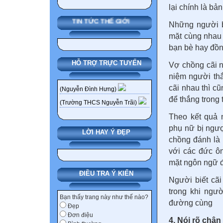
lại chính là bả
TIN TỨC THẾ GIỚI
Những người b
mặt cùng nhau g
bạn bè hay đồn
HỖ TRỢ TRỰC TUYẾN
Vợ chồng cãi nh
niệm người thắ
cãi nhau thì c
(Nguyễn Đình Hưng)
để thắng trong 
(Trường THCS Nguyễn Trãi)
Theo kết quả 
phụ nữ bị ngượ
LỜI HAY Ý ĐẸP
chồng đánh là 
với các đức ô
mặt ngôn ngữ đ
ĐIỀU TRA Ý KIẾN
Người biết cã
trong khi ngư
Bạn thấy trang này như thế nào?
đường cùng
Đẹp
Đơn điệu
4. Nói rõ châ