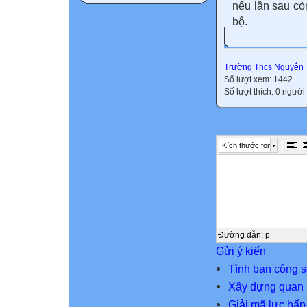
nếu lần sau cò
bộ.
Trường Thcs Nguyễn 
Số lượt xem: 1442
Số lượt thích: 0 người
Kích thước font
Đường dẫn
:
p
Gửi ý kiến
Tình bạn công 
Xây dựng quan h
Giải mã lực hấp