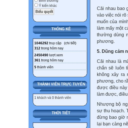
Bình thường
Ý kiến khác
Cãi nhau bao g
vào việc nói rõ
muốn của mình.
làm mẩy một cá
THỐNG KÊ
thường dùng n
phương.
1046292
truy cập (
chi tiết
)
312
trong hôm nay
5. Dũng cảm n
2450490
lượt xem
361
trong hôm nay
Cãi nhau là m
5
thành viên
chắn sẽ luôn 
không xảy ra 
phương, cho rằ
THÀNH VIÊN TRỰC TUYẾN
được điều này 
làm được, điều
1 khách và 0 thành viên
Nhượng bộ ngư
sự thu hoạch.
THỜI TIẾT
đừng bao giờ n
lại bạn càng nê