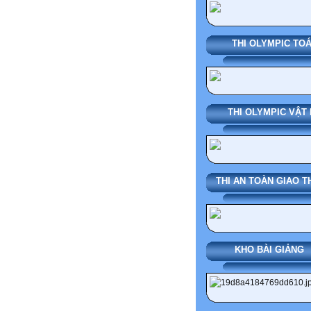
THI OLYMPIC TO
THI OLYMPIC VẬT 
THI AN TOÀN GIAO 
KHO BÀI GIẢ