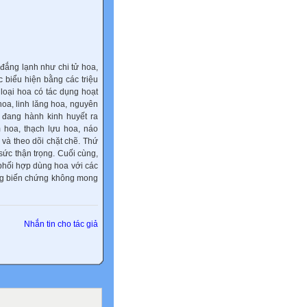
 đắng lạnh như chi tử hoa,
 biểu hiện bằng các triệu
 loại hoa có tác dụng hoạt
hoa, linh lăng hoa, nguyên
 đang hành kinh huyết ra
 hoa, thạch lựu hoa, náo
 và theo dõi chặt chẽ. Thứ
sức thận trọng. Cuối cùng,
phối hợp dùng hoa với các
ững biến chứng không mong
Nhắn tin cho tác giả