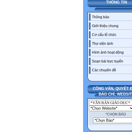
THÔNG TIN
Thông báo
Giới thiệu chung
Cơ cấu tổ chức
Thư viện ảnh
Hình ảnh hoạt động
Soạn bài trực tuyến
Các chuyên đề
CÔNG VĂN, QUYẾT Đ
BÁO CHÍ, WEDSI
*CHỌN BÁO