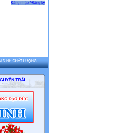
Đăng nhập / Đăng ký
M ĐỊNH CHẤT LƯỢNG
 THCS NGUYỄN TRÃI