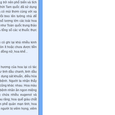
g trở nên phổ biến và tích
 thời Tam quốc đã sử dụng
a có mùi thơm cùng với xạ
rồi treo lên tường nhà để
 số lượng lớn các loài hoa
 như Toàn quốc trung thảo
 tổng số các vị thuốc thực
có ghi lại khá nhiều kinh
òn ít hoặc chưa được tiền
đồng nữ, hoa khế...
 hương của hoa lại có tác
ư tinh dầu chanh, tinh dầu
ác dụng sát khuẩn, điều hòa
y bệnh. Người ta nhận thấy
g cũng khác nhau. Hoa màu
àm bệnh nhân ăn ngon miệng
g chứa nhiều eugenol và
au răng; hoa quế giàu chất
m phế quản mạn tính; hoa
o người bị viêm họng, viêm