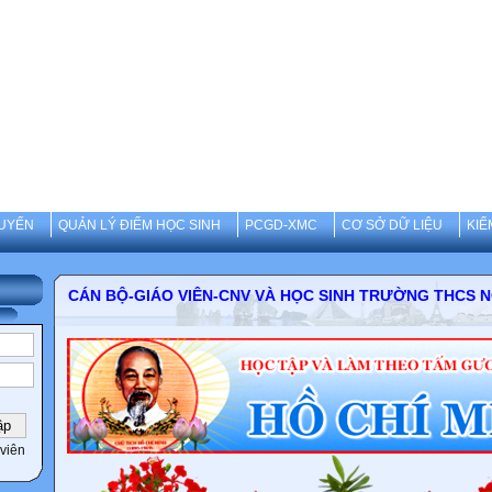
UYẾN
QUẢN LÝ ĐIỂM HỌC SINH
PCGD-XMC
CƠ SỞ DỮ LIỆU
KIỂ
CÁN BỘ-GIÁO VIÊN-CNV VÀ HỌC SINH TRƯỜNG
viên