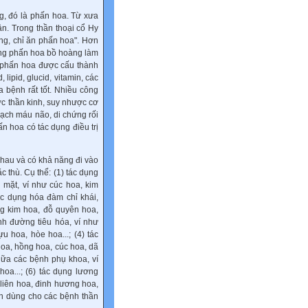
g, đó là phấn hoa. Từ xưa
n. Trong thần thoại cổ Hy
ờng, chỉ ăn phấn hoa". Hơn
ùng phấn hoa bồ hoàng làm
h phấn hoa được cấu thành
lipid, glucid, vitamin, các
a bệnh rất tốt. Nhiều công
c thần kinh, suy nhược cơ
mạch máu não, di chứng rối
ấn hoa có tác dụng điều trị
nhau và có khả năng đi vào
c thù. Cụ thể: (1) tác dụng
mặt, ví như cúc hoa, kim
tác dụng hóa đàm chỉ khái,
g kim hoa, đỗ quyên hoa,
ệnh đường tiêu hóa, ví như
 hoa, hòe hoa...; (4) tác
hoa, hồng hoa, cúc hoa, dã
hữa các bệnh phụ khoa, ví
oa...; (6) tác dụng lương
 liên hoa, đinh hương hoa,
yên dùng cho các bệnh thần