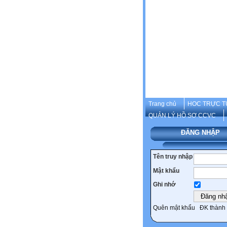
Trang chủ
HOC TRỰC T
QUẢN LÝ HỒ SƠ CCVC
ĐĂNG NHẬP
Tên truy nhập
Mật khẩu
Ghi nhớ
Quên mật khẩu
ĐK thành 