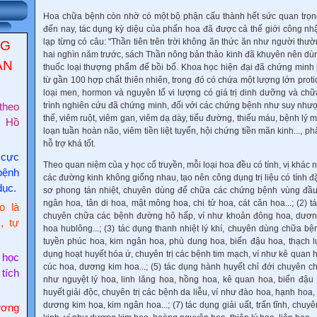
Hoa chữa bệnh còn nhờ có một bộ phận cấu thành hết sức quan trọn
đến nay, tác dụng kỳ diệu của phấn hoa đã được cả thế giới công nhậ
lạp từng có câu: "Thần tiên trên trời không ăn thức ăn như người thư
NG
hai nghìn năm trước, sách Thần nông bản thảo kinh đã khuyên nên d
ẬN
thuốc loại thượng phẩm để bồi bổ. Khoa học hiện đại đã chứng min
từ gần 100 hợp chất thiên nhiên, trong đó có chứa một lượng lớn protid, 
loại men, hormon và nguyên tố vi lượng có giá trị dinh dưỡng và chữ
trình nghiên cứu đã chứng minh, đối với các chứng bệnh như suy nhượ
theo
thể, viêm ruột, viêm gan, viêm dạ dày, tiểu đường, thiếu máu, bệnh lý 
c Hồ
loạn tuần hoàn não, viêm tiền liệt tuyến, hội chứng tiền mãn kinh..., ph
hỗ trợ khá tốt.
 cực
Theo quan niệm của y học cổ truyền, mỗi loại hoa đều có tính, vị khác 
bệnh
các đường kinh không giống nhau, tạo nên công dụng trị liệu có tính đặ
dục.
sơ phong tán nhiệt, chuyên dùng để chữa các chứng bệnh vùng đầu 
ngân hoa, tân di hoa, mật mông hoa, chi tử hoa, cát căn hoa...; (2) 
o là
chuyên chữa các bệnh đường hô hấp, ví như khoản đông hoa, dươn
, tự
hoa hublông...; (3) tác dụng thanh nhiệt lý khí, chuyên dùng chữa b
tuyền phúc hoa, kim ngân hoa, phù dung hoa, biển đậu hoa, thạch lựu
dụng hoạt huyết hóa ứ, chuyên trị các bệnh tim mạch, ví như kê quan 
 học
cúc hoa, dương kim hoa...; (5) tác dụng hành huyết chỉ đới chuyên c
 tích
như nguyệt lý hoa, linh lăng hoa, hồng hoa, kê quan hoa, biển đậu h
huyết giải độc, chuyên trị các bệnh da liễu, ví như đào hoa, hạnh hoa,
dương kim hoa, kim ngân hoa...; (7) tác dụng giải uất, trấn tĩnh, chu
ơng