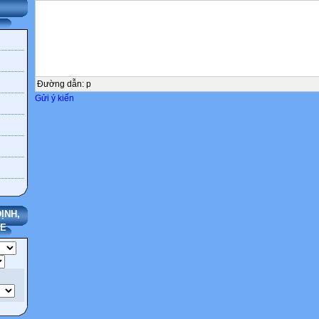
Đường dẫn
:
p
Gửi ý kiến
ỊNH,
TE