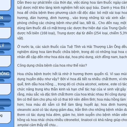
Dần theo sự phát triển của thời đại, việc dùng hoa làm thuốc ngày càn
luỹ được một kho tàng kinh nghiệm hết sức quý báu. Danh y Hoa Đà
hoa để chữa bệnh theo phương cách rất độc đáo: bỏ một vài loại ho
ÁN
hương, đàn hương, đinh hương... vào trong những túi vải xinh xắn 
phòng chống các chứng bệnh như phế lao, tiết tả... Cho đến nay, một
dùng làm thuốc đã có mặt trong các dược thư hiện đại của Trung Quốc
dược hối biên (168 loại), Trung dược đại từ điển (254 loại, chiếm 5,3%
vật).
LÝ
Ở nước ta, các sách thuốc của Tuệ Tĩnh và Hải Thượng Lãn Ông đều 
nghiệm dùng hoa làm thuốc chữa bệnh, trong đó có những loại hoa c
nhân đề cập đến như hoa dứa dại, hoa phù dung, xích đồng nam, bạch 
Công dụng chữa bệnh của hoa như thế nào?
THÔNG
Hoa chữa bệnh trước hết là nhờ ở hương thơm quyến rũ. Vì sao mùi
dụng huyền diệu như vậy? Bởi vì hoa đã tiết ra nhiều chất thơm, ví nh
quế, tinh dầu hoa hồng..., trong đó có chứa alcohol, xetone, este có t
chức năng trung khu thần kinh và hạn chế tác hại của vi sinh vật gâ
rằng, màu sắc và đặc tính chất thơm của hoa khác nhau thì công dụn
tím có thể làm cho phụ nữ có thai trở nên điềm tĩnh; hoa màu hồng l
NG
hơn; hoa màu đỏ sẫm có thể làm tăng huyết áp; hoa đinh hươn
oleanolic acid có tác dụng giảm đau, trấn tĩnh cho những bệnh nhân đ
thơm có tác dụng hóa đờm, giảm ho, bình suyễn cho bệnh nhân viê
hồng và hoa nhài chứa nhiều citronellol, linalool có khả năng giúp ch
amydal cảm thấy dễ chịu...