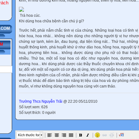
kinh, ví như dương kim hoa, hoàng nguyên hoa, thiên lý hoa, liên hoa...
ách
Trà hoa cúc.
Khi dùng hoa chữa bệnh cần chú ý gì?
Trước hết, phải nắm chắc tính vị của chúng. Những loại hoa có tính vị
hòe hoa, hoa nhài... không nên dùng cho những người tỳ vị hư nhược
chứng sợ lạnh, kém ăn, đau bụng, đại tiện lỏng nát... Thứ hai, những
ẾM
huyết thông kinh, phá huyết khứ ứ như đào hoa, hồng hoa, nguyệt lý 
hoa, phượng tiên hoa... không được dùng cho phụ nữ có thai hoặc
nhiều. Thứ ba, một số loại hoa có độc như nguyên hoa, dương kim
dương hoa... khi dùng phải được các thầy thuốc chuyên khoa chỉ định
tư, đối với một số người có cơ địa dị ứng, khi dùng phấn hoa phải hết 
theo kinh nghiệm của cổ nhân, phải nắm được những điều cấm kị khi 
vị thuốc khác để đảm bảo tính năng trị liệu của hoa và dự phòng nh
muốn, ví như không dùng nguyên hoa cùng với cam thảo.
Trường Thcs Nguyễn Trãi
@ 22:20 05/11/2010
Số lượt xem: 626
Số lượt thích: 0 người
Kích thước font