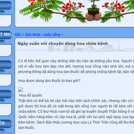
HÁNG
NHÀ TRƯỜNG
Gốc
>
Sức khỏe - cuộc sống
>
Ngày xuân nói chuyện dùng hoa chữa bệnh
Có lẽ trên thế gian này, không dân tộc nào lại không yêu hoa. Người
chỉ vì sắc hoa làm đẹp cho đời, hương hoa nồng nàn sinh khí, mà cò
phương Đông đã dùng hoa làm thuốc để phòng chống bệnh tật, bảo vệ
Hoa được dùng làm thuốc từ bao giờ?
Hoa đỗ quyên
Thật khó có thể trả lời câu hỏi này một cách chính xác, nhưng căn cứ
giữ được thì hoa đã có mặt trong đời sống con người từ rất sớm với v
chữa bệnh. Cổ thư Hoài nam tử đã ghi lại truyền thuyết Thần Nông ở và
Quốc nếm hàng trăm cỏ cây hoa lá, phối với lục phủ ngũ tạng của người
trăm bệnh. Sách Bản thảo cương mục của Lý Thời Trân cũng đã thu th
ÊN
làm thuốc.