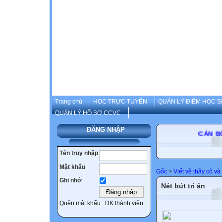
Trang chủ
HOC TRỰC TUYẾN
QUẢN LÝ ĐIỂM HỌC S
QUẢN LÝ HỒ SƠ CCVC
ĐĂNG NHẬP
CÁN BỘ-GI
Tên truy nhập
Mật khẩu
Gốc
>
Viết về thầy cô v
Ghi nhớ
Nét bút tri ân
Quên mật khẩu
ĐK thành viên