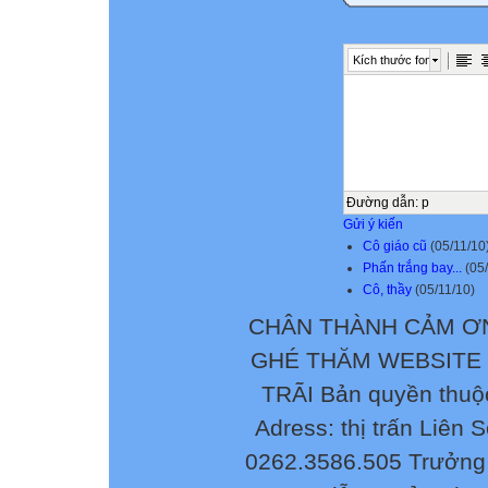
Kích thước font
Đường dẫn
:
p
Gửi ý kiến
Cô giáo cũ
(05/11/10
Phấn trắng bay...
(05/
Cô, thầy
(05/11/10)
CHÂN THÀNH CẢM ƠN
GHÉ THĂM WEBSITE
TRÃI Bản quyền thuộ
Adress: thị trấn Liên 
0262.3586.505 Trưởng 