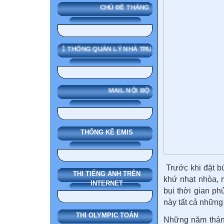
CHỦ ĐỀ THÁNG
SMAS HỆ THỐNG QUẢN LÝ NHÀ TRƯỜNG
MAIL NỘI BỘ
THỐNG KÊ EMIS
Trước khi đặt bú
THI TIẾNG ANH TRÊN
khứ nhạt nhòa, 
INTERNET
bụi thời gian p
này tất cả những 
THI OLYMPIC TOÁN
Những năm tháng