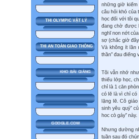
những giờ kiểm 
câu hỏi khó của 
học đối với tôi 
THI OLYMPIC VẬT LÝ
đang chờ được k
nghĩ non nớt của 
sợ (chắc giờ đây
THI AN TOÀN GIAO THÔNG
Và không ít lần
thần” đau điếng
KHO BÀI GIẢNG
Tôi vẫn nhớ như
thiếu lớp học, c
chỉ là 1 căn ph
có lẽ là vì chỉ c
lặng lẽ. Cô giáo
sinh yêu quý” củ
hoc cò gáy” này.
GOOGLE.COM
Nhưng dường như
tuần sau đó chún