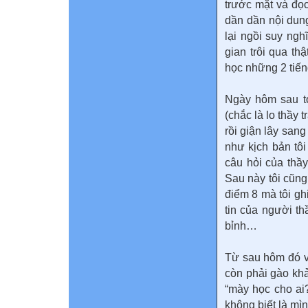
trước mặt và đọ
dần dần nội dung
lại ngồi suy ngh
gian trôi qua th
học những 2 tiếng 
Ngày hôm sau tớ
(chắc là lo thầy t
rồi giận lây sang
như kịch bản tôi 
câu hỏi của thầ
Sau này tôi cũng
điểm 8 mà tôi ghi
tin của người t
bỉnh…
Từ sau hôm đó vi
còn phải gào khả
“mày học cho ai?
không biết là mìn