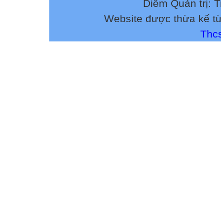
Diễm Quản trị: 
Website được thừa kế t
Thcs