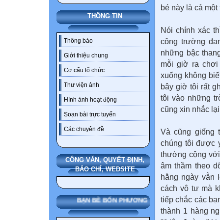
bé này là cả mộ
THÔNG TIN
Nói chính xác th
công trường đan
Thông báo
những bậc thang
Giới thiệu chung
mỗi giờ ra chơi 
Cơ cấu tổ chức
xuống không biế
Thư viện ảnh
bây giờ tôi rất 
tôi vào những t
Hình ảnh hoạt động
cũng xin nhắc lại 
Soạn bài trực tuyến
Các chuyên đề
Và cũng giống t
chúng tôi được 
thường cộng với
CÔNG VĂN, QUYẾT ĐỊNH,
âm thầm theo dõ
BÁO CHÍ, WEDSITE
hằng ngày vẫn 
cách vô tư mà k
tiếp chắc các bạ
BẠN BÈ BỐN PHƯƠNG
thành 1 hàng ng