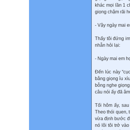
khác mọi lần 1 c
giọng chậm rãi hỏ
- Vậy ngày mai 
Thấy tôi đứng im
nhẫn hỏi lại:
- Ngày mai em h
Đến lúc này “cục
bằng giọng ỉu xìu
bỗng nghe giọng 
câu nói ấy đã âm
Tối hôm ấy, sau 
Theo thói quen, 
vừa định bước đi
nó lôi tôi trở v