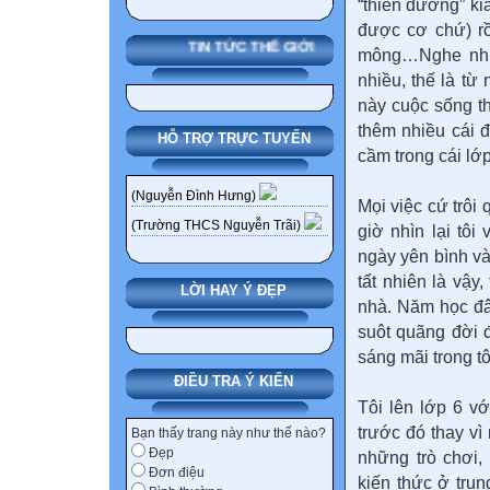
“thiên đường” ki
được cơ chứ) rồ
TIN TỨC THẾ GIỚI
mông…Nghe những
nhiều, thế là từ 
này cuộc sống t
thêm nhiều cái 
HỖ TRỢ TRỰC TUYẾN
cầm trong cái lớ
(Nguyễn Đình Hưng)
Mọi việc cứ trôi
(Trường THCS Nguyễn Trãi)
giờ nhìn lại tôi
ngày yên bình và
tất nhiên là vậy
LỜI HAY Ý ĐẸP
nhà. Năm học đâ
suôt quãng đời 
sáng mãi trong t
ĐIỀU TRA Ý KIẾN
Tôi lên lớp 6 vớ
trước đó thay vì
Bạn thấy trang này như thế nào?
Đẹp
những trò chơi,
Đơn điệu
kiến thức ở trun