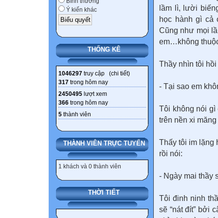
Bình thường
lầm lì, lười biế
Ý kiến khác
học hành gì cả 
Cũng như mọi lần,
em…không thuộc 
THỐNG KÊ
Thầy nhìn tôi hồi 
1046297
truy cập (
chi tiết
)
317
trong hôm nay
- Tại sao em khô
2450495
lượt xem
366
trong hôm nay
Tôi không nói gì
5
thành viên
trên nền xi măng 
Thấy tôi im lặng 
THÀNH VIÊN TRỰC TUYẾN
rồi nói:
1 khách và 0 thành viên
- Ngày mai thầy 
THỜI TIẾT
Tôi đinh ninh th
sẽ “nát đít” bởi 