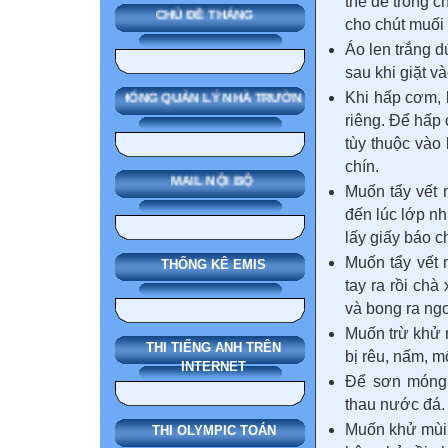
thể để trong c
CHỦ ĐỀ THÁNG
cho chút muối
Áo len trắng d
sau khi giặt v
Khi hấp cơm,
SMAS HỆ THỐNG QUẢN LÝ NHÀ TRƯỜNG
riêng. Để hấp 
tùy thuộc và
chín.
MAIL NỘI BỘ
Muốn tẩy vết 
đến lúc lớp n
lấy giấy báo ch
Muốn tẩy vết m
THỐNG KÊ EMIS
tay ra rồi ch
và bong ra ngo
Muốn trừ khử 
THI TIẾNG ANH TRÊN
bị rêu, nấm, m
INTERNET
Để sơn móng 
thau nước đá.
Muốn khử mùi t
THI OLYMPIC TOÁN