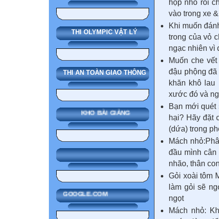
hộp nhỏ rồi c
vào trong xe &
Khi muốn đánh
THI OLYMPIC VẬT LÝ
trong của vỏ c
ngạc nhiên vì 
Muốn che vết 
đậu phộng đã 
THI AN TOÀN GIAO THÔNG
khăn khô lau 
xước đó và ng
Bạn mới quét 
KHO BÀI GIẢNG
hại? Hãy đặt 
(dứa) trong ph
Mách nhỏ:Phân
đầu mình cân đ
nhão, thân con
Gỏi xoài tôm 
làm gỏi sẽ ng
GOOGLE.COM
ngọt
Mách nhỏ: Kh