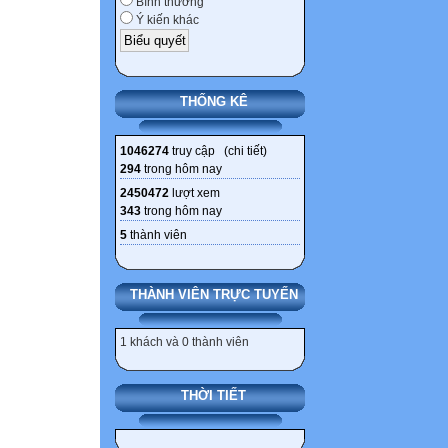
Bình thường
Ý kiến khác
THỐNG KÊ
1046274
truy cập (
chi tiết
)
294
trong hôm nay
2450472
lượt xem
343
trong hôm nay
5
thành viên
THÀNH VIÊN TRỰC TUYẾN
1 khách và 0 thành viên
THỜI TIẾT