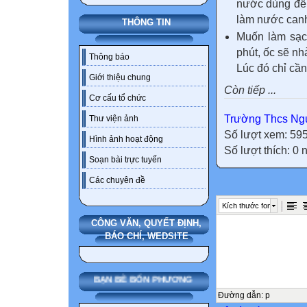
nước dùng để 
làm nước can
THÔNG TIN
Muốn làm sạc
phút, ốc sẽ nh
Thông báo
Lúc đó chỉ cần
Giới thiệu chung
Còn tiếp ...
Cơ cấu tổ chức
Trường Thcs Ngu
Thư viện ảnh
Số lượt xem: 59
Hình ảnh hoạt động
Số lượt thích: 0
Soạn bài trực tuyến
Các chuyên đề
Kích thước font
CÔNG VĂN, QUYẾT ĐỊNH,
BÁO CHÍ, WEDSITE
BẠN BÈ BỐN PHƯƠNG
Đường dẫn
:
p