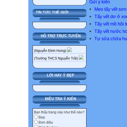
Gửi ý kiến
Mẹo tẩy vết sơn
TIN TỨC THẾ GIỚI
Tẩy vết dơ ở xo
Tẩy vết mồ hôi 
Tẩy vết nước ho
HỖ TRỢ TRỰC TUYẾN
Tự sửa chữa hư
(Nguyễn Đình Hưng)
(Trường THCS Nguyễn Trãi)
LỜI HAY Ý ĐẸP
ĐIỀU TRA Ý KIẾN
Bạn thấy trang này như thế nào?
Đẹp
Đơn điệu