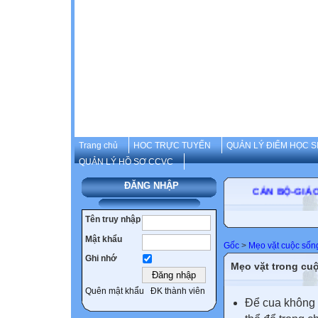
Trang chủ
HOC TRỰC TUYẾN
QUẢN LÝ ĐIỂM HỌC S
QUẢN LÝ HỒ SƠ CCVC
ĐĂNG NHẬP
CÁN BỘ-
Tên truy nhập
Mật khẩu
Gốc
>
Mẹo vặt cuộc sốn
Ghi nhớ
Mẹo vặt trong cu
Quên mật khẩu
ĐK thành viên
Để cua không 