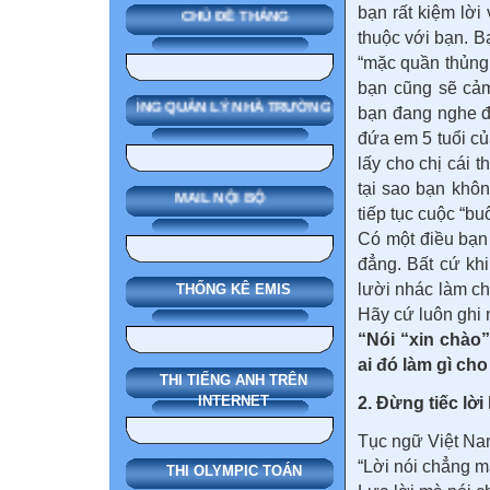
bạn rất kiệm lời
CHỦ ĐỀ THÁNG
thuộc với bạn. B
“mặc quần thủng 
bạn cũng sẽ cảm
SMAS HỆ THỐNG QUẢN LÝ NHÀ TRƯỜNG
bạn đang nghe đi
đứa em 5 tuổi củ
lấy cho chị cái 
tại sao bạn khôn
MAIL NỘI BỘ
tiếp tục cuộc “bu
Có một điều bạn
đẳng. Bất cứ khi
lười nhác làm ch
THỐNG KÊ EMIS
Hãy cứ luôn ghi 
“Nói “xin chào”
ai đó làm gì cho
THI TIẾNG ANH TRÊN
INTERNET
2.
Đừng tiếc lời
Tục ngữ Việt Na
“Lời nói chẳng m
THI OLYMPIC TOÁN