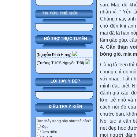
san. Mặc dù khô
nhận vì: “ Yên 
TIN TỨC THẾ GIỚI
Chẳng may, anh 
chờ đến khi anh
mai đã là hạn nộp
HỖ TRỢ TRỰC TUYẾN
làm gấp gáp, cẩu
4. Cẩn thận vớ
bóng gió, mỉa m
(Nguyễn Đình Hưng)
(Trường THCS Nguyễn Trãi)
Càng là teen thì
chung chỉ do mộ
với nhau. Tất nh
LỜI HAY Ý ĐẸP
mình đặc biệt. 
đánh giá xấu, đ
lớn, trẻ nhỏ và
cách nói đó của
ĐIỀU TRA Ý KIẾN
chước bạn, không
Nói tục là căn 
Bạn thấy trang này như thế nào?
Đẹp
nét đẹp học đườ
Đơn điệu
mọi người đánh