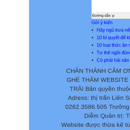
Đường dẫn
:
p
Gửi ý kiến
Hãy ngủ trưa n
10 bí quyết để
10 loại thức ăn
Tư thế ngồi đúng
Có phải hải sản
CHÂN THÀNH CẢM ƠN
GHÉ THĂM WEBSITE
TRÃI Bản quyền thuộ
Adress: thị trấn Liên 
0262.3586.505 Trưởng 
Diễm Quản trị: 
Website được thừa kế t