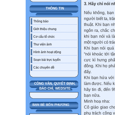
3. Hãy chỉ nói 
THÔNG TIN
Nếu không, bạn 
người biết ta, tr
Thông báo
thuật. Khi bạn n
Giới thiệu chung
ngôn ra, chắc ch
khi bạn nói và 
Cơ cấu tổ chức
một người có trá
Thư viện ảnh
Khi bạn nói quá
Hình ảnh hoạt động
“nói khoác tới t
cực kì hưng phấ
Soạn bài trực tuyến
đông. Khi họ phá
Các chuyên đề
đấy.
Khi bạn hứa với
làm được. Nếu kh
CÔNG VĂN, QUYẾT ĐỊNH,
BÁO CHÍ, WEDSITE
hãy tin đi, đến
bạn nữa.
Minh hoạ nha:
BẠN BÈ BỐN PHƯƠNG
Cô giáo giao cho
phụ trách công v