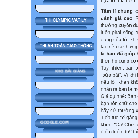
Lựa lời mà nói c
Tâm lí chung c
đánh giá cao
. 
THI OLYMPIC VẬT LÝ
thường xuyên đư
luôn phải sống t
dụng của lời khe
THI AN TOÀN GIAO THÔNG
tạo nên sự hưng
là bạn đã giúp
thời, họ cũng có 
Tuy nhiên, bạn p
KHO BÀI GIẢNG
“bừa bãi”. Vì kh
nếu lời khen khô
nhận ra bạn là mộ
Giả dụ nhé: Bạn
bạn rèn chữ cho 
hãy cứ thường x
Tiếp tục cố gắng
GOOGLE.COM
khen: “Oa! Chữ b
điểm luôn đó!” th