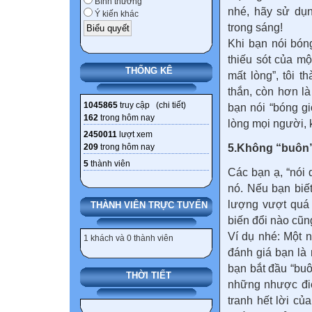
Bình thường
nhé, hãy sử dụn
Ý kiến khác
trong sáng!
Khi bạn nói bón
thiếu sót của mộ
THỐNG KÊ
mất lòng”, tôi 
thắn, còn hơn là
1045865
truy cập (
chi tiết
)
bạn nói “bóng gi
162
trong hôm nay
lòng mọi người, 
2450011
lượt xem
209
trong hôm nay
5.Không “buôn”
5
thành viên
Các bạn ạ, “nói d
nó. Nếu bạn biết
lượng vượt quá 
THÀNH VIÊN TRỰC TUYẾN
biến đổi nào cũn
Ví dụ nhé: Một 
1 khách và 0 thành viên
đánh giá bạn là 
bạn bắt đầu “buô
THỜI TIẾT
những nhược điể
tranh hết lời củ