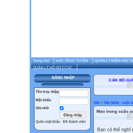
Trang chủ
HOC TRỰC TUYẾN
QUẢN LÝ ĐIỂM HỌC S
QUẢN LÝ HỒ SƠ CCVC
ĐĂNG NHẬP
CÁN B
Tên truy nhập
Mật khẩu
Gốc
>
Sức khỏe - cuộc 
Ghi nhớ
Mẹo trong cuộc số
Quên mật khẩu
ĐK thành viên
Bạn có thể nghĩ r