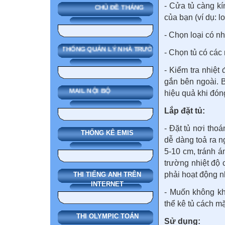
- Cửa tủ càng kí
CHỦ ĐỀ THÁNG
của bạn (ví dụ: l
- Chọn loại có n
SMAS HỆ THỐNG QUẢN LÝ NHÀ TRƯỜNG
- Chọn tủ có các
- Kiểm tra nhiệt
gắn bên ngoài. 
MAIL NỘI BỘ
hiệu quả khi đón
Lắp đặt tủ:
- Đặt tủ nơi tho
THỐNG KÊ EMIS
dễ dàng toả ra 
5-10 cm, tránh á
trường nhiệt độ 
phải hoạt động n
THI TIẾNG ANH TRÊN
INTERNET
- Muốn không kh
thể kê tủ cách m
THI OLYMPIC TOÁN
Sử dụng: