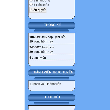
Bình thường
Ý kiến khác
THỐNG KÊ
1046398
truy cập (
chi tiết
)
19
trong hôm nay
2450620
lượt xem
20
trong hôm nay
5
thành viên
THÀNH VIÊN TRỰC TUYẾN
1 khách và 0 thành viên
THỜI TIẾT