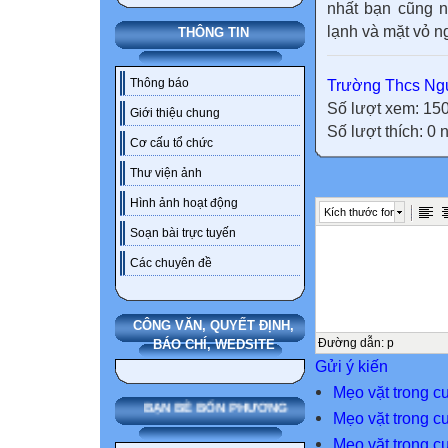
nhất bạn cũng n
lạnh và mặt vỏ n
THÔNG TIN
Thông báo
Trường Thcs Ngu
Số lượt xem: 15
Giới thiệu chung
Số lượt thích: 0
Cơ cấu tổ chức
Thư viện ảnh
Hình ảnh hoạt động
Kích thước font
Soạn bài trực tuyến
Các chuyên đề
CÔNG VĂN, QUYẾT ĐỊNH,
Đường dẫn
:
p
BÁO CHÍ, WEDSITE
Gửi ý kiến
Mẹo vặt trong c
BẠN BÈ BỐN PHƯƠNG
Mẹo vặt trong c
Mẹo vặt trong c