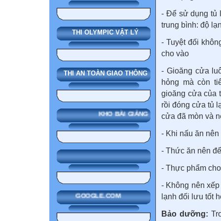
- Để sử dụng tủ 
trung bình: độ lạ
THI OLYMPIC VẬT LÝ
- Tuyệt đối khô
cho vào
- Gioăng cửa luô
THI AN TOÀN GIAO THÔNG
hỏng mà còn tiê
gioăng cửa của t
rồi đóng cửa tủ l
KHO BÀI GIẢNG
cửa đã mòn và n
- Khi nấu ăn nên 
- Thức ăn nên đ
- Thực phẩm cho v
- Không nên xếp 
lạnh đối lưu tốt 
GOOGLE.COM
Bảo dưỡng:
Tro