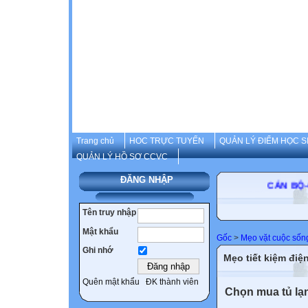
Trang chủ
HOC TRỰC TUYẾN
QUẢN LÝ ĐIỂM HỌC S
QUẢN LÝ HỒ SƠ CCVC
ĐĂNG NHẬP
CÁN BỘ
Tên truy nhập
Mật khẩu
Gốc
>
Mẹo vặt cuộc sốn
Ghi nhớ
Mẹo tiết kiệm điện
Quên mật khẩu
ĐK thành viên
Chọn mua tủ lạ