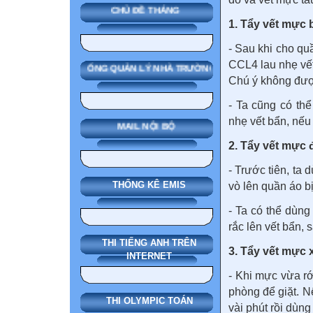
CHỦ ĐỀ THÁNG
1. Tẩy vết mực b
- Sau khi cho qu
CCL4 lau nhẹ vết
SMAS HỆ THỐNG QUẢN LÝ NHÀ TRƯỜNG
Chú ý không đượ
- Ta cũng có thể
nhẹ vết bẩn, nếu
MAIL NỘI BỘ
2. Tẩy vết mực 
- Trước tiên, ta
THỐNG KÊ EMIS
vò lên quần áo b
- Ta có thể dùng
rắc lên vết bẩn, 
THI TIẾNG ANH TRÊN
3. Tẩy vết mực 
INTERNET
- Khi mực vừa rớ
phòng để giặt. N
THI OLYMPIC TOÁN
vài phút rồi dùng