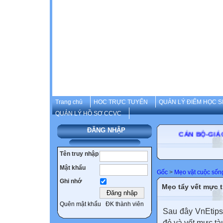
Trang chủ
HOC TRỰC TUYẾN
QUẢN LÝ ĐIỂM HỌC S
QUẢN LÝ HỒ SƠ CCVC
ĐĂNG NHẬP
CÁN BỘ
Tên truy nhập
Mật khẩu
Gốc
>
Mẹo vặt cuộc sốn
Ghi nhớ
Mẹo tẩy vết mực 
Quên mật khẩu
ĐK thành viên
Sau đây VnEtips
đỏ và vết mực tà