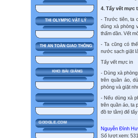
4. Tẩy vết mực 
- Trước tiên, t
THI OLYMPIC VẬT LÝ
dùng xà phòng v
thấm dần. Vết mờ
- Ta cũng có th
THI AN TOÀN GIAO THÔNG
nước sạch giặt l
Tẩy vết mực in
KHO BÀI GIẢNG
- Dùng xà phòng
trên quần áo, d
phòng và giặt nh
- Nếu dùng xà p
trên quần áo, ta
đồ tơ tằm) để tẩy
GOOGLE.COM
Nguyễn Đình H
Số lượt xem: 53