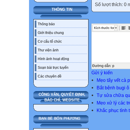
Số lượt thích: 0
THÔNG TIN
Thông báo
Kích thước font
Giới thiệu chung
Cơ cấu tổ chức
Thư viện ảnh
Hình ảnh hoạt động
Đường dẫn
:
p
Soạn bài trực tuyến
Gửi ý kiến
Các chuyên đề
Mẹo tẩy vết cà p
Bắt bệnh bugi ô
CÔNG VĂN, QUYẾT ĐỊNH,
Tự sửa chữa qu
BÁO CHÍ, WEDSITE
Mẹo xử lý các tr
Khắc phục tình 
BẠN BÈ BỐN PHƯƠNG