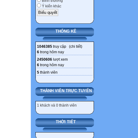
Bình thường
Ý kiến khác
THỐNG KÊ
1046385
truy cập (
chi tiết
)
6
trong hôm nay
2450606
lượt xem
6
trong hôm nay
5
thành viên
THÀNH VIÊN TRỰC TUYẾN
1 khách và 0 thành viên
THỜI TIẾT