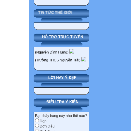
TIN TỨC THẾ GIỚI
HỖ TRỢ TRỰC TUYẾN
(Nguyễn Đình Hưng)
(Trường THCS Nguyễn Trãi)
LỜI HAY Ý ĐẸP
ĐIỀU TRA Ý KIẾN
Bạn thấy trang này như thế nào?
Đẹp
Đơn điệu