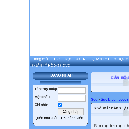
Trang chủ
HOC TRỰC TUYẾN
QUẢN LÝ ĐIỂM HỌC S
QUẢN LÝ HỒ SƠ CCVC
ĐĂNG NHẬP
CÁN BỘ
Tên truy nhập
Mật khẩu
Gốc
>
Sức khỏe - cuộc 
Ghi nhớ
Khô mắt bệnh lý t
Quên mật khẩu
ĐK thành viên
Những tưởng chỉ