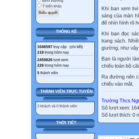
Bình thường
Ý kiến khác
Khi bạn xem tiv
sáng của màn hìn
để nhìn hình rõ h
THỐNG KÊ
Khi bạn đọc sác
trang sách. Nhi
1046597
truy cập (
chi tiết
)
giường, như vậy 
218
trong hôm nay
Bạn là người là
2450826
lượt xem
226
trong hôm nay
chiếu toàn bộ că
5
thành viên
Ra đường nên có
chiếu vào mắt.
THÀNH VIÊN TRỰC TUYẾN
Trường Thcs Ngu
3 khách và 0 thành viên
Số lượt xem: 16
Số lượt thích: 0
THỜI TIẾT