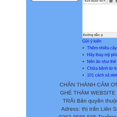
Kích thước font
Đường dẫn
:
p
Gửi ý kiến
Thêm nhiều cây
Hãy thay mỹ ph
Nên ăn như thế
Chữa bệnh từ tr
101 cách xả stre
CHÂN THÀNH CẢM ƠN
GHÉ THĂM WEBSITE
TRÃI Bản quyền thuộ
Adress: thị trấn Liên 
0262.3586.505 Trưởng 