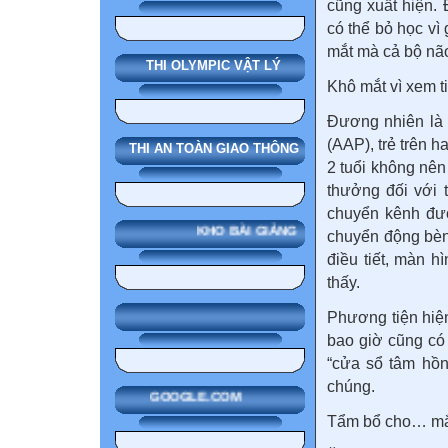
cũng xuất hiện. 
có thể bỏ học vì
mắt mà cả bộ não
THI OLYMPIC VẬT LÝ
Khô mắt vì xem ti
Đương nhiên là 
(AAP), trẻ trên h
THI AN TOÀN GIAO THÔNG
2 tuổi không nên
thưởng đối với 
chuyển kênh đượ
KHO BÀI GIẢNG
chuyển động bèn
điều tiết, màn h
thấy.
Phương tiện hiệ
bao giờ cũng có 
“cửa sổ tâm hồn
chúng.
GOOGLE.COM
Tẩm bổ cho… m