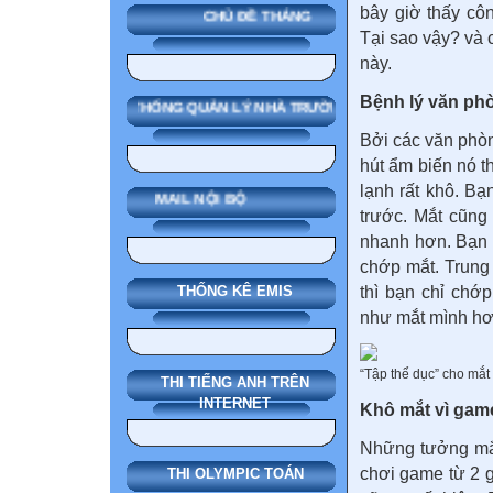
bây giờ thấy cô
CHỦ ĐỀ THÁNG
Tại sao vậy? và 
này.
Bệnh lý văn ph
SMAS HỆ THỐNG QUẢN LÝ NHÀ TRƯỜNG
Bởi các văn phò
hút ẩm biến nó t
lạnh rất khô. B
MAIL NỘI BỘ
trước. Mắt cũng
nhanh hơn. Bạn n
chớp mắt. Trung
thì bạn chỉ chớ
THỐNG KÊ EMIS
như mắt mình hơi
“Tập thể dục” cho mắt
THI TIẾNG ANH TRÊN
INTERNET
Khô mắt vì gam
Những tưởng mắt 
chơi game từ 2 g
THI OLYMPIC TOÁN