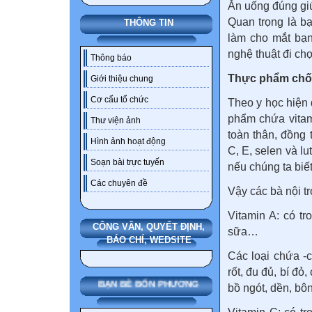
Ăn uống đúng gi
Quan trọng là b
THÔNG TIN
làm cho mắt bạn
nghệ thuật đi chợ
Thông báo
Thực phẩm chố
Giới thiệu chung
Cơ cấu tổ chức
Theo y học hiện 
phẩm chứa vitam
Thư viện ảnh
toàn thân, đồng 
Hình ảnh hoạt động
C, E, selen và lu
Soạn bài trực tuyến
nếu chúng ta biế
Các chuyên đề
Vậy các bà nội t
Vitamin A: có tro
CÔNG VĂN, QUYẾT ĐỊNH,
sữa…
BÁO CHÍ, WEDSITE
Các loại chứa -c
rốt, đu đủ, bí đ
BẠN BÈ BỐN PHƯƠNG
bồ ngót, dền, bô