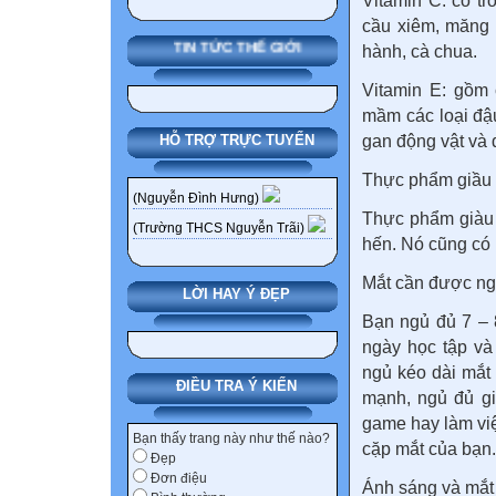
Vitamin C: có tr
cầu xiêm, măng c
TIN TỨC THẾ GIỚI
hành, cà chua.
Vitamin E: gồm
mầm các loại đậu
gan động vật và 
HỖ TRỢ TRỰC TUYẾN
Thực phẩm giầu lu
(Nguyễn Đình Hưng)
Thực phẩm giàu s
(Trường THCS Nguyễn Trãi)
hến. Nó cũng có 
Mắt cần được ng
LỜI HAY Ý ĐẸP
Bạn ngủ đủ 7 – 
ngày học tập và
ngủ kéo dài mắt
ĐIỀU TRA Ý KIẾN
mạnh, ngủ đủ gi
game hay làm việc
Bạn thấy trang này như thế nào?
cặp mắt của bạn.
Đẹp
Đơn điệu
Ánh sáng và mắt