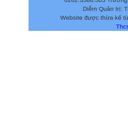
Diễm Quản trị: 
Website được thừa kế t
Thcs