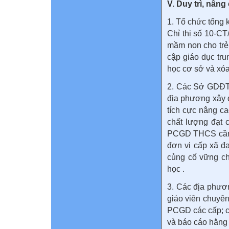
V. Duy trì, nân
1. Tổ chức tổng 
Chỉ thị số 10-CT
mầm non cho trẻ 
cập giáo dục tr
học cơ sở và xó
2. Các Sở GDĐT 
địa phương xây d
tích cực nâng ca
chất lượng đạt
PCGD THCS cần t
đơn vị cấp xã đạ
củng cố vững c
học .
3. Các địa phươ
giáo viên chuyên
PCGD các cấp; co
và báo cáo hằng 