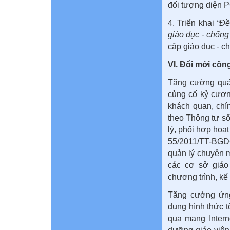
đối tượng diện P
4. Triển khai
“Đề
giáo dục - chống
cập giáo dục - c
VI. Đổi mới côn
Tăng cường quản
củng cố kỷ cương
khách quan, chí
theo Thông tư s
lý, phối hợp hoạ
55/2011/TT-BGD
quản lý chuyên m
các cơ sở giáo 
chương trình, kế
Tăng cường ứng 
dụng hình thức tổ
qua mạng Interne