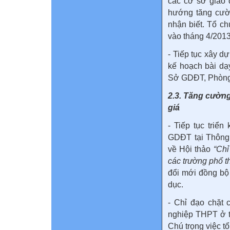
các cơ sở giáo 
hướng tăng cườ
nhận biết. Tổ ch
vào tháng 4/2013
- Tiếp tục xây d
kế hoạch bài dạy
Sở GDĐT, Phòng
2.3. Tăng cường
giá
- Tiếp tục triể
GDĐT tại Thông
về Hội thảo
“Chỉ
các trường phổ t
đổi mới đồng bộ
dục.
- Chỉ đạo chặt c
nghiệp THPT ở tấ
Chú trọng việc t