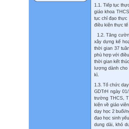
1.1. Tiếp tục th
giáo khoa THCS,
tục chỉ đạo thực
điều kiện thực t
1.2. Tăng cường
xây dựng kế hoạ
thời gian 37 tuần
phù hợp với điề
thời gian kết thú
lượng dành cho l
kì.
1.3. Tổ chức dạ
GDTrH ngày 01/1
trường THCS, T
kiện về giáo viên
dạy học 2 buổi/n
đạo học sinh yếu
dung dài, khó d