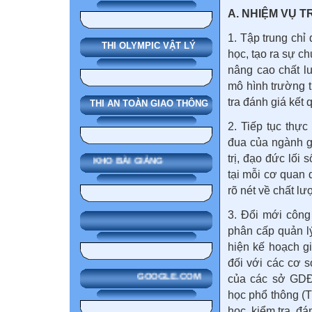
A. NHIỆM VỤ 
1. Tập trung chỉ
THI OLYMPIC VẬT LÝ
học, tạo ra sự c
nâng cao chất l
mô hình trường 
tra đánh giá kết 
THI AN TOÀN GIAO THÔNG
2. Tiếp tục thực
đua của ngành g
trị, đạo đức lối
KHO BÀI GIẢNG
tại mỗi cơ quan 
rõ nét về chất lư
3. Đổi mới công
phân cấp quản l
hiện kế hoạch g
đối với các cơ s
GOOGLE.COM
của các sở GDĐ
học phổ thông (T
học, kiểm tra, đán