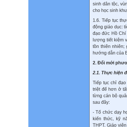
sinh dân tộc, vù
cho học sinh khuy
1.6. Tiếp tục t
động giáo dục: t
đạo đức Hồ Chí 
lượng tiết kiệm 
tồn thiên nhiên;
hướng dẫn của 
2. Đổi mới phươ
2.1. Thực hiện
Tiếp tục chỉ đạ
triệt để hơn ở t
từng cán bộ quản
sau đây:
- Tổ chức dạy h
kiến thức, kỹ 
THPT. Giáo viên 