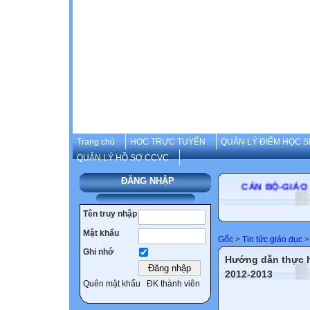
Trang chủ
HOC TRỰC TUYẾN
QUẢN LÝ ĐIỂM HỌC S
QUẢN LÝ HỒ SƠ CCVC
ĐĂNG NHẬP
CÁN BỘ-GI
Tên truy nhập
Mật khẩu
Gốc
>
Tin tức giáo dục
>
Ghi nhớ
Hướng dẫn thực h
2012-2013
Quên mật khẩu
ĐK thành viên