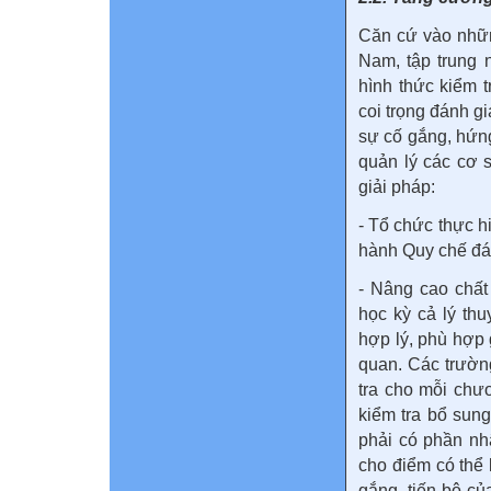
Căn cứ vào nhữn
Nam, tập trung 
hình thức kiểm 
coi trọng đánh g
sự cố gắng, hứng
quản lý các cơ 
giải pháp:
- Tổ chức thực 
hành Quy chế đán
- Nâng cao chất
học kỳ cả lý th
hợp lý, phù hợp 
quan. Các trườn
tra cho mỗi chư
kiểm tra bổ sung
phải có phần nh
cho điểm có thể 
gắng, tiến bộ c