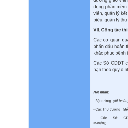
dưỡng giáo viên,
dụng phần mềm m
viên, quản lý kế
biểu, quản lý thư
VII. Công tác t
Các cơ quan quả
phấn đấu hoàn th
khắc phục bệnh t
Các Sở GDĐT chấ
hạn theo quy địn
Nơi 
- Bộ trưởng
(để b/cáo)
- Các Thứ trưởng
(để
- Các Sở GDĐ
th/h