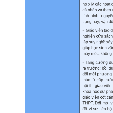
hợp lý các hoạt 
cá nhân và theo 
tình hình, nguy
trạng này; vận đ
- Giáo viên tạo 
nghiên cứu sách 
lập suy nghĩ; xâ
giúp học sinh vậ
máy móc, không 
- Tăng cường dự
ra trường; bồi d
đổi mới phương 
thảo từ cấp trườ
hội thi giáo viê
khoa học sư phạ
giáo viên cốt c
THPT. Đổi mới v
đỡ vì sự tiến bộ