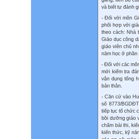
và biết tự đánh 
- Đối với môn G
phối hợp với gi
theo cách: Nhà 
Giáo dục công d
giáo viên chủ nh
năm học ở phần d
- Đối với các môn
mới kiểm tra đá
vận dụng tổng h
bản thân.
- Căn cứ vào Hư
số 8773/BGDĐT
tiếp tục tổ chức
bồi dưỡng giáo v
chấm bài thi, ki
kiến thức, kỹ nă