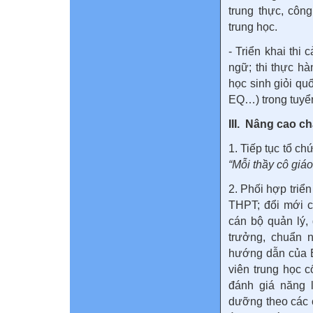
trung thực, côn
trung học.
- Triển khai thi
ngữ; thi thực hà
học sinh giỏi quố
EQ…) trong tuyể
III. Nâng cao c
1. Tiếp tục tổ c
“Mỗi thầy cô giá
2. Phối hợp triể
THPT; đổi mới c
cán bộ quản lý,
trưởng, chuẩn 
hướng dẫn của B
viên trung học c
đánh giá năng l
dưỡng theo các 