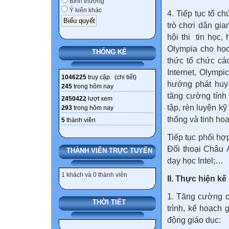
Bình thường
Ý kiến khác
4. Tiếp tục tổ c
trò chơi dân gia
hội thi tin học,
Olympia cho học
THỐNG KÊ
thức tổ chức các
Internet, Olympi
1046225
truy cập (
chi tiết
)
hướng phát huy 
245
trong hôm nay
tăng cường tính
2450422
lượt xem
tập, rèn luyện kỹ
293
trong hôm nay
thống và tinh hoa
5
thành viên
Tiếp tục phối hợ
Đối thoại Châu 
THÀNH VIÊN TRỰC TUYẾN
dạy học Intel;…
1 khách và 0 thành viên
II. Thực hiện k
1. Tăng cường c
THỜI TIẾT
trình, kế hoạch
động giáo dục: