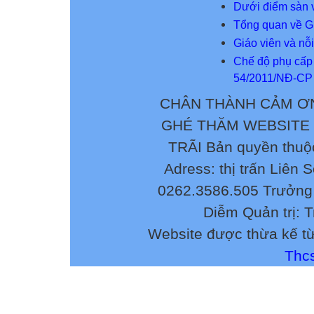
Dưới điểm sàn v
Tổng quan về G
Giáo viên và nỗ
Chế độ phụ cấp 
54/2011/NĐ-CP
CHÂN THÀNH CẢM ƠN
GHÉ THĂM WEBSITE
TRÃI Bản quyền thuộ
Adress: thị trấn Liên 
0262.3586.505 Trưởng 
Diễm Quản trị: 
Website được thừa kế t
Thcs