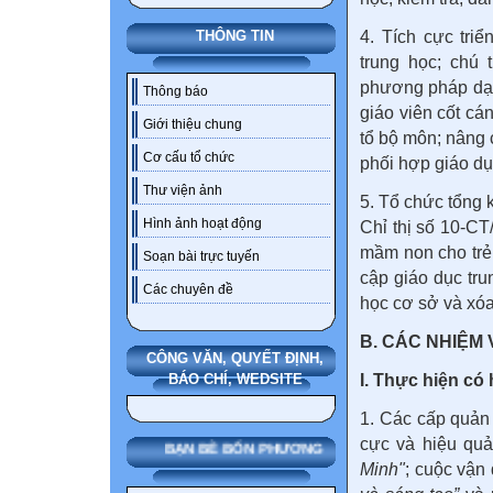
4. Tích cực tri
THÔNG TIN
trung học; chú
phương pháp dạy 
Thông báo
giáo viên cốt cá
Giới thiệu chung
tổ bộ môn; nâng c
Cơ cấu tổ chức
phối hợp giáo dụ
Thư viện ảnh
5. Tổ chức tổng 
Hình ảnh hoạt động
Chỉ thị số 10-CT
mầm non cho trẻ 
Soạn bài trực tuyến
cập giáo dục tr
Các chuyên đề
học cơ sở và xó
B. CÁC NHIỆM 
CÔNG VĂN, QUYẾT ĐỊNH,
I. Thực hiện có
BÁO CHÍ, WEDSITE
1. Các cấp quản l
cực và hiệu qu
BẠN BÈ BỐN PHƯƠNG
Minh"
; cuộc vận