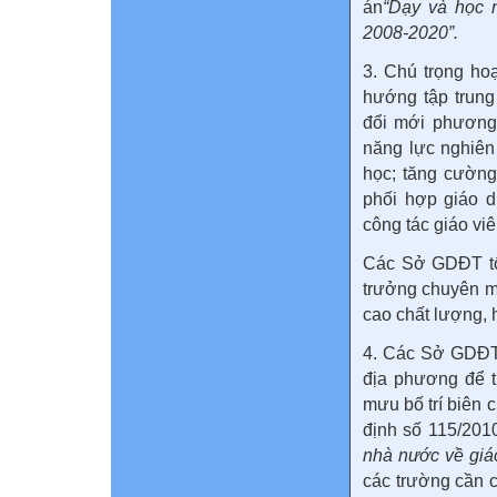
án
“Dạy và học 
2008-2020”.
3. Chú trọng ho
hướng tập trung
đổi mới phương 
năng lực nghiên
học; tăng cường 
phối hợp giáo d
công tác giáo vi
Các Sở GDĐT tổ
trưởng chuyên m
cao chất lượng, 
4. Các Sở GDĐT
địa phương để t
mưu bố trí biên 
định số 115/20
nhà nước về giá
các trường cần c