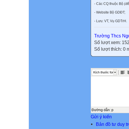
- Các CQ thuộc Bộ
(để
-
Website Bộ GDĐT;
- Lưu: VT, Vụ GDTrH.
Trường Thcs Ngu
Số lượt xem: 15
Số lượt thích: 0
Kích thước font
Đường dẫn
:
p
Gửi ý kiến
Bản đồ tư duy t