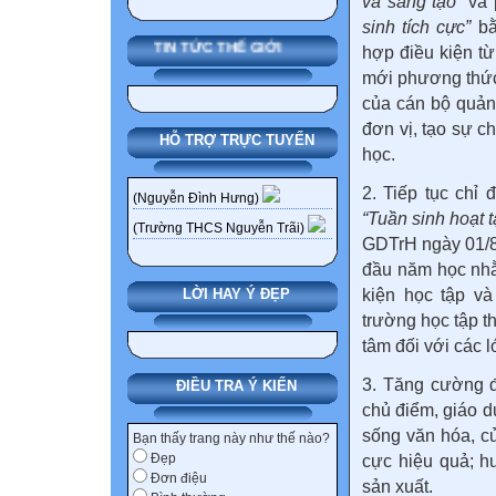
và sáng tạo”
và 
sinh tích cực”
bằ
TIN TỨC THẾ GIỚI
hợp điều kiện t
mới phương thức 
của cán bộ quản 
đơn vị, tạo sự c
HỖ TRỢ TRỰC TUYẾN
học.
2. Tiếp tục chỉ
(Nguyễn Đình Hưng)
“Tuần sinh hoạt t
(Trường THCS Nguyễn Trãi)
GDTrH ngày 01/8
đầu năm học nhằ
kiện học tập v
LỜI HAY Ý ĐẸP
trường học tập th
tâm đối với các 
3. Tăng cường đ
ĐIỀU TRA Ý KIẾN
chủ điểm, giáo d
sống văn hóa, củ
Bạn thấy trang này như thế nào?
Đẹp
cực hiệu quả; h
Đơn điệu
sản xuất.