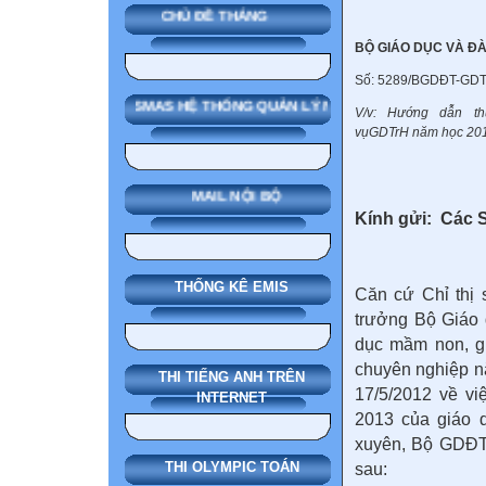
CHỦ ĐỀ THÁNG
BỘ GIÁO DỤC VÀ Đ
Số: 5289/BGDĐT-GD
SMAS HỆ THỐNG QUẢN LÝ NHÀ TRƯỜNG
V/v: Hướng dẫn th
vụ
GDTrH năm học 20
MAIL NỘI BỘ
Kính gửi: Các 
THỐNG KÊ EMIS
Căn cứ Chỉ thị
trưởng Bộ Giáo 
dục mầm non, gi
chuyên nghiệp 
THI TIẾNG ANH TRÊN
17/5/2012 về v
INTERNET
2013 của giáo 
xuyên, Bộ GDĐT 
THI OLYMPIC TOÁN
sau: