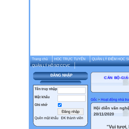
Trang chủ
HOC TRỰC TUYẾN
QUẢN LÝ ĐIỂM HỌC S
QUẢN LÝ HỒ SƠ CCVC
ĐĂNG NHẬP
CÁN BỘ
Tên truy nhập
Mật khẩu
Gốc
>
Hoạt động nhà tr
Ghi nhớ
Hội diễn văn ngh
20/11/2020
Quên mật khẩu
ĐK thành viên
“Vui tươi, 