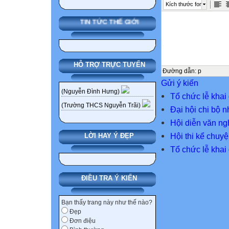
Kích thước font
TIN TỨC THẾ GIỚI
HỖ TRỢ TRỰC TUYẾN
Đường dẫn
:
p
Gửi ý kiến
(Nguyễn Đình Hưng)
Tổ chức lễ khai
(Trường THCS Nguyễn Trãi)
Đại hội chi bộ 
Hội diễn văn n
Hội thi kể chuy
LỜI HAY Ý ĐẸP
Tổ chức lễ khai
ĐIỀU TRA Ý KIẾN
Bạn thấy trang này như thế nào?
Đẹp
Đơn điệu