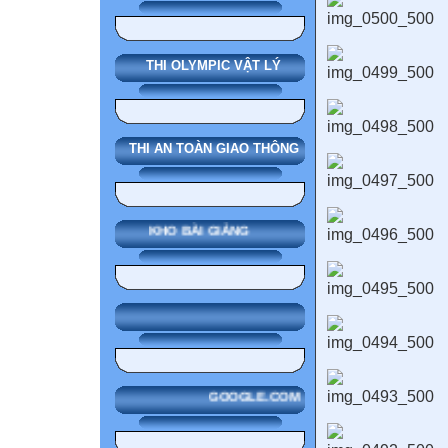
THI OLYMPIC VẬT LÝ
THI AN TOÀN GIAO THÔNG
KHO BÀI GIẢNG
GOOGLE.COM