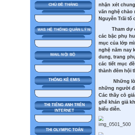
nhận xét chung
CHỦ ĐỀ THÁNG
văn nghệ chào 
Nguyễn Trãi tổ 
Tham dự đêm v
SMAS HỆ THỐNG QUẢN LÝ NHÀ TRƯỜNG
các bậc phụ hu
mục của lớp mì
nghệ năm nay k
MAIL NỘI BỘ
dung, trang phụ
các tiết mục đ
thành đêm hội t
THỐNG KÊ EMIS
Những lời ca t
những người đã
Các thầy cô gi
ghế khán giả kh
THI TIẾNG ANH TRÊN
biểu diễn.
INTERNET
THI OLYMPIC TOÁN