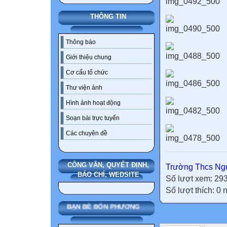
THÔNG TIN
Thông báo
Giới thiệu chung
Cơ cấu tổ chức
Thư viện ảnh
Hình ảnh hoạt động
Soạn bài trực tuyến
Các chuyên đề
CÔNG VĂN, QUYẾT ĐỊNH,
Trường Thcs Ngu
BÁO CHÍ, WEDSITE
Số lượt xem: 29
Số lượt thích: 0
BẠN BÈ BỐN PHƯƠNG