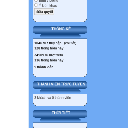
Bình thường
Ý kiến khác
THỐNG KÊ
1046707
truy cập (
chi tiết
)
328
trong hôm nay
2450936
lượt xem
336
trong hôm nay
5
thành viên
THÀNH VIÊN TRỰC TUYẾN
3 khách và 0 thành viên
THỜI TIẾT