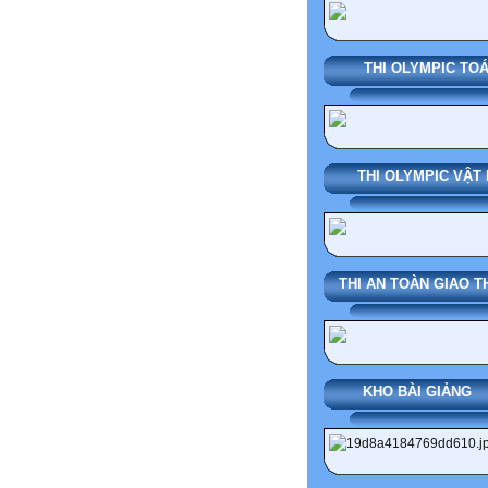
THI OLYMPIC TO
THI OLYMPIC VẬT 
THI AN TOÀN GIAO 
KHO BÀI G