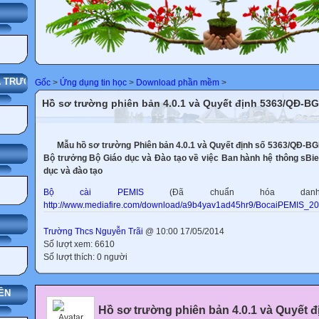
G
HÀ TRƯỜNG
Gốc
>
Ứng dụng tin học
>
Download phần mềm
>
Hồ sơ trường phiên bản 4.0.1 và Quyết định 5363/QĐ-B
Mẫu hồ sơ trường Phiên bản 4.0.1 và Quyết định số 5363/QĐ-BG
Bộ trưởng Bộ Giáo dục và Đào tạo về việc Ban hành hệ thông sBi
dục và đào tạo
Bộ cài PEMIS
(Đã chuẩn hóa danh
http://www.mediafire.com/download/a9b4yav1ad45hr9/BocaiPEMIS_20
Trường Thcs Nguyễn Trãi
@ 10:00 17/05/2014
Số lượt xem: 6610
Số lượt thích: 0 người
ÊN
Hồ sơ trường phiên bản 4.0.1 và Quyết đ