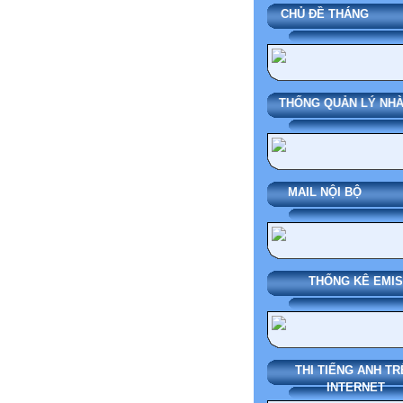
CHỦ ĐỀ THÁN
SMAS HỆ THỐNG QUẢN LÝ N
MAIL NỘI BỘ
THỐNG KÊ EMIS
THI TIẾNG ANH TR
INTERNET