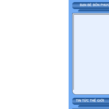
BẠN BÈ BỐN PH
TIN TỨC THẾ G