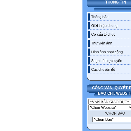
THÔNG TIN
Thông báo
Giới thiệu chung
Cơ cấu tổ chức
Thư viện ảnh
Hình ảnh hoạt động
Soạn bài trực tuyến
Các chuyên đề
CÔNG VĂN, QUYẾT Đ
BÁO CHÍ, WEDSI
*CHỌN BÁO