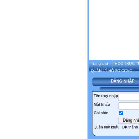
Trang chủ
HOC TRỰC T
QUẢN LÝ HỒ SƠ CCVC
ĐĂNG NHẬP
Tên truy nhập
Mật khẩu
Ghi nhớ
Quên mật khẩu
ĐK thành 