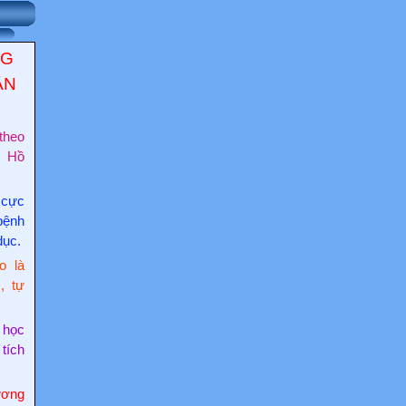
NG
ẬN
theo
c Hồ
 cực
bệnh
dục.
o là
, tự
 học
 tích
ơng