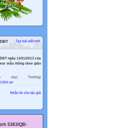
GDĐT
Tạo bài viết mới
DĐT ngày 14/11/2013 của
eeur mẫu thông skee giáo
 mục Trường)
1404.rar
Nhắn tin cho tác giả
ịnh 5363/QĐ-