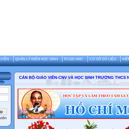
UYẾN
QUẢN LÝ ĐIỂM HỌC SINH
PCGD-XMC
CƠ SỞ DỮ LIỆU
KIỂ
CÁN BỘ-GIÁO VIÊN-CNV VÀ HỌC SINH TRƯỜNG 
viên