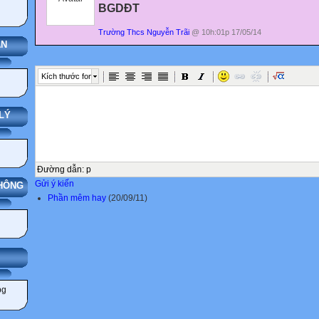
BGDĐT
Trường Thcs Nguyễn Trãi
@ 10h:01p 17/05/14
ÁN
Kích thước font
LÝ
Đường dẫn
:
p
Gửi ý kiến
THÔNG
Phần mêm hay
(20/09/11)
IẢNG