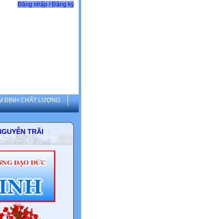
Đăng nhập / Đăng ký
M ĐỊNH CHẤT LƯỢNG
THCS NGUYỄN TRÃI