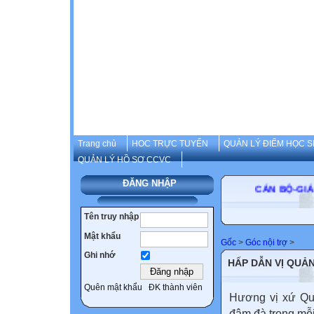
Trang chủ
HOC TRỰC TUYẾN
QUẢN LÝ ĐIỂM HỌC S
QUẢN LÝ HỒ SƠ CCVC
ĐĂNG NHẬP
CÁN BỘ
Tên truy nhập
Mật khẩu
Gốc
>
Góc nội trợ
>
Ghi nhớ
HẤP DẪN VỊ QUẢ
Quên mật khẩu
ĐK thành viên
Hương vị xứ Quả
đậm đà trong mỗ