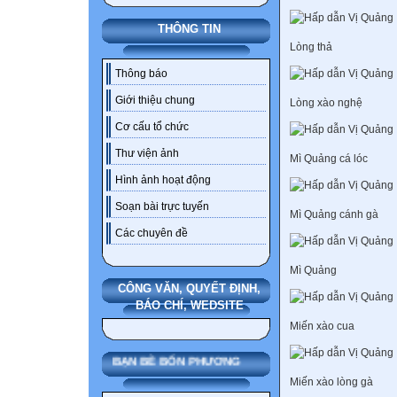
THÔNG TIN
Lòng thả
Thông báo
Giới thiệu chung
Lòng xào nghệ
Cơ cấu tổ chức
Thư viện ảnh
Mì Quảng cá lóc
Hình ảnh hoạt động
Soạn bài trực tuyến
Mì Quảng cánh gà
Các chuyên đề
Mì Quảng
CÔNG VĂN, QUYẾT ĐỊNH,
BÁO CHÍ, WEDSITE
Miến xào cua
BẠN BÈ BỐN PHƯƠNG
Miến xào lòng gà