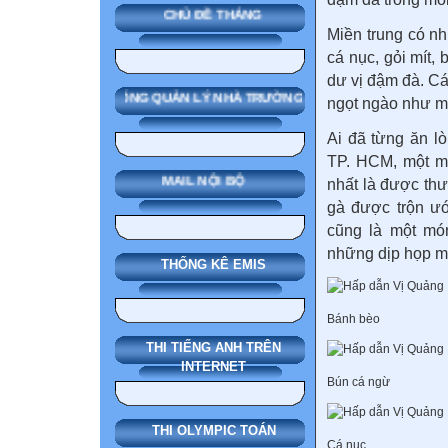
CHỦ ĐỀ THÁNG
Miền trung có nh
cá nục, gỏi mít,
dư vị đậm đà. C
SMAS HỆ THỐNG QUẢN LÝ NHÀ TRƯỜNG
ngọt ngào như m
Ai đã từng ăn l
TP. HCM, một mó
MAIL NỘI BỘ
nhất là được thư
gà được trộn ướ
cũng là một mó
những dịp họp mặ
THỐNG KÊ EMIS
Bánh bèo
THI TIẾNG ANH TRÊN
INTERNET
Bún cá ngừ
THI OLYMPIC TOÁN
Cá nục