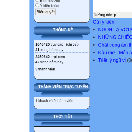
Bình thường
Ý kiến khác
Đường dẫn
:
p
Gửi ý kiến
NGON LẠ VỚI 
THỐNG KÊ
NHỮNG CHIẾC
Chát trong ẩm t
1046420
truy cập (
chi tiết
)
41
trong hôm nay
Đậu mơ - Món ă
2450642
lượt xem
Triết lý ngũ vị
(0
42
trong hôm nay
5
thành viên
THÀNH VIÊN TRỰC TUYẾN
1 khách và 0 thành viên
THỜI TIẾT