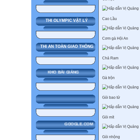
Cao Lầu
THI OLYMPIC VẬT LÝ
Cơm gà Hội An
THI AN TOÀN GIAO THÔNG
Chả Ram
KHO BÀI GIẢNG
Gà trộn
Gỏi bao tử
Gỏi mít
GOOGLE.COM
Gỏi nhộng