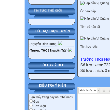
TIN TỨC THẾ GIỚI
Ốc heo hấp
Tôm sú hấp tỏi
HỖ TRỢ TRỰC TUYẾN
(Nguyễn Đình Hưng)
Thịt heo luộc
(Trường THCS Nguyễn Trãi)
Trường Thcs Ngu
Số lượt xem: 72
LỜI HAY Ý ĐẸP
Số lượt thích: 0
ĐIỀU TRA Ý KIẾN
Kích thước font
Bạn thấy trang này như thế nào?
Đẹp
Đơn điệu