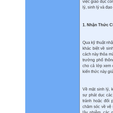
việc giáo dục co
lý, sinh lý và đạo
1. Nhận Thức C
Qua kỹ thuật nhậ
khác biệt về si
cách này thỏa mã
trường phổ thôn
cho cả lớp xem 
kiến thức này giú
Về mặt sinh lý, 
sự phát dục các
tránh hoặc đối 
chăm sóc về vệ s
lây nhiễm, các 