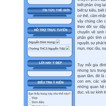
biết phản ứng lạ
biết tự kiêu, biế
TIN TỨC THẾ GIỚI
cơ thể, cảm nhận
vậy chúng cần c
theo dõi sự dậy
HỖ TRỢ TRỰC TUYẾN
chuyển về sinh
phận giới tính 
(Nguyễn Đình Hưng)
nguyệt, sự phát 
mụn, mọc râu, sự 
(Trường THCS Nguyễn Trãi)
LỜI HAY Ý ĐẸP
Tuy mỗi gia đìn
nhưng tựu trun
quan tâm, đó là 
con em, các vấn
ĐIỀU TRA Ý KIẾN
những quan hệ đ
dục, và sự kính 
Bạn thấy trang này như thế nào?
Đẹp
Đơn điệu