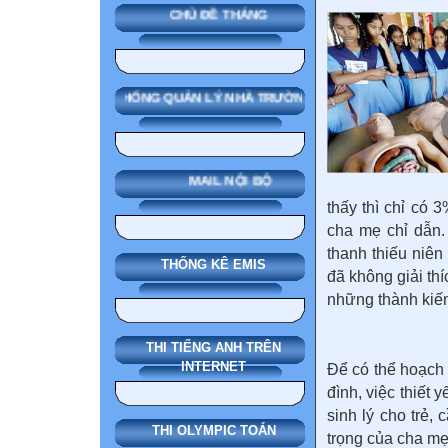
CHỦ ĐỀ THÁNG
SMAS HỆ THỐNG QUẢN LÝ NHÀ TRƯỜNG
MAIL NỘI BỘ
thấy thì chỉ có 
cha mẹ chỉ dẫn.
thanh thiếu niê
THỐNG KÊ EMIS
đã không giải th
những thành kiến
THI TIẾNG ANH TRÊN
INTERNET
Để có thể hoạch 
đình, việc thiết
sinh lý cho trẻ, 
THI OLYMPIC TOÁN
trọng của cha mẹ