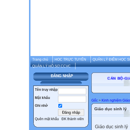
Trang chủ
HOC TRỰC TUYẾN
QUẢN LÝ ĐIỂM HỌC S
QUẢN LÝ HỒ SƠ CCVC
ĐĂNG NHẬP
CÁN BỘ-G
Tên truy nhập
Mật khẩu
Gốc
>
Kinh nghiệm Giáo
Ghi nhớ
Giáo dục sinh lý
Quên mật khẩu
ĐK thành viên
Giáo dục sinh lý