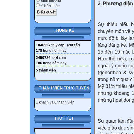
Bình thường
2. Phương diện 
Ý kiến khác
Sự thiếu hiểu b
THỐNG KÊ
chuyên môn về y 
mức độ bị lây l
tăng đáng kể. Một
1046557
truy cập (
chi tiết
)
178
trong hôm nay
15 đến 19 mắc b
2450786
lượt xem
Hơn thế nữa, co
186
trong hôm nay
ngoài ý muốn cũ
5
thành viên
(gonorrhea & sy
trong năm qua củ
Mỹ 31% thiếu ni
THÀNH VIÊN TRỰC TUYẾN
nhưng khoảng 1/
những hoạt động 
1 khách và 0 thành viên
THỜI TIẾT
Sự quan tâm đún
việc giáo dục si