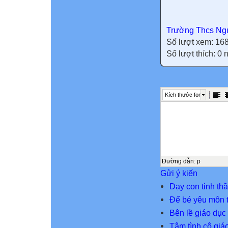
Trường Thcs Ngu
Số lượt xem: 16
Số lượt thích: 0
Kích thước font
Đường dẫn
:
p
Gửi ý kiến
Dạy con tinh thâ
Để bé yêu môn t
Bên lề giáo dục
Tâm tình cô giá