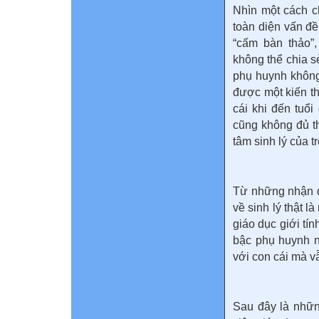
Nhìn một cách c
toàn diện vấn đề
“cấm bàn thảo”
không thể chia s
phụ huynh không
được một kiến t
cái khi đến tuổi
cũng không đủ t
tâm sinh lý của 
Từ những nhận đị
về sinh lý thật l
giáo dục giới tín
bậc phụ huynh 
với con cái mà v
Sau đây là nhữn