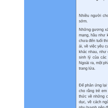
Nhiều người cho
sớm.
Những gương xấu
mạng, hầu như k
chưa đến tuổi th
ái, về việc yêu 
khác nhau, như 
sinh lý của các
Ngoài ra, một p
trang lứa.
Để phản ứng lại 
cho rằng trẻ em
thức về những c
dục, về cách ngừ
phụ huynh nên đố