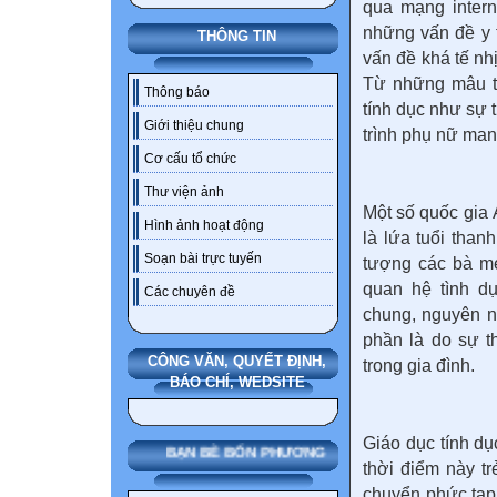
qua mạng intern
những vấn đề y t
THÔNG TIN
vấn đề khá tế nhị
Từ những mâu t
Thông báo
tính dục như sự 
Giới thiệu chung
trình phụ nữ man
Cơ cấu tổ chức
Thư viện ảnh
Một số quốc gia
Hình ảnh hoạt động
là lứa tuổi than
Soạn bài trực tuyến
tượng các bà mẹ
quan hệ tình d
Các chuyên đề
chung, nguyên 
phần là do sự th
CÔNG VĂN, QUYẾT ĐỊNH,
trong gia đình.
BÁO CHÍ, WEDSITE
Giáo dục tính dục
BẠN BÈ BỐN PHƯƠNG
thời điểm này t
chuyển phức tạp 