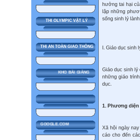
hưởng tai hại củ
lập những phươn
sống sinh lý làn
THI OLYMPIC VẬT LÝ
THI AN TOÀN GIAO THÔNG
I. Giáo dục sinh l
Giáo dục sinh lý
KHO BÀI GIẢNG
những giáo trình
dục.
1. Phương diện 
GOOGLE.COM
Xã hội ngày nay
cáo cho đến các