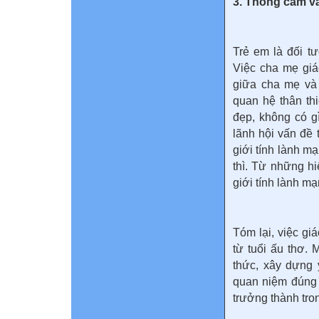
3. Thông cảm và
Trẻ em là đối t
Việc cha mẹ giá
giữa cha mẹ và 
quan hệ thân thi
đẹp, không có gì
lãnh hội vấn đề 
giới tính lành m
thì. Từ những hi
giới tính lành m
Tóm lại, việc gi
từ tuổi ấu thơ. 
thức, xây dựng 
quan niệm đúng 
trưởng thành tron