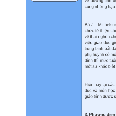
về đường tình d
cùng những hậu q
Bà Jill Michelso
chức từ thiện c
về thai nghén ch
việc giáo dục gi
trung bình bắt đ
phụ huynh có một
đình thì mức tuổ
một sự khác biệt 
Hiện nay tại các
dục và môn học 
giáo trình được s
3. Phương diện