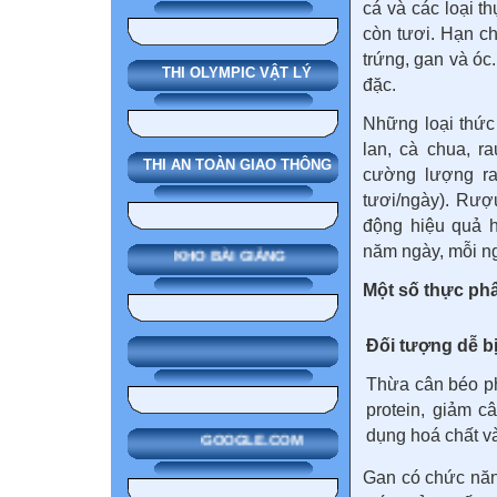
cá và các loại t
còn tươi. Hạn c
trứng, gan và óc.
THI OLYMPIC VẬT LÝ
đặc.
Những loại thức
lan, cà chua, r
THI AN TOÀN GIAO THÔNG
cường lượng rau
tươi/ngày). Rượ
động hiệu quả h
năm ngày, mỗi ng
KHO BÀI GIẢNG
Một số thực p
Đối tượng dễ b
Thừa cân béo ph
protein, giảm c
dụng hoá chất v
GOOGLE.COM
Gan có chức năn