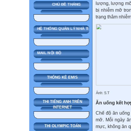
lượng, lượng mỡ 
CHỦ ĐỀ THÁNG
bị nhiễm mỡ tro
trạng thâm nhiễm 
SMAS HỆ THỐNG QUẢN LÝ NHÀ TRƯỜNG
MAIL NỘI BỘ
THỐNG KÊ EMIS
Ảnh: S.T
THI TIẾNG ANH TRÊN
Ăn uống kết hợ
INTERNET
Chế độ ăn uống 
mỡ. Mỗi ngày ăn
THI OLYMPIC TOÁN
mực, không ăn q