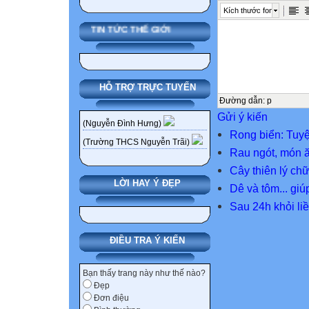
Kích thước font
TIN TỨC THẾ GIỚI
HỖ TRỢ TRỰC TUYẾN
Đường dẫn
:
p
Gửi ý kiến
(Nguyễn Đình Hưng)
Rong biển: Tuyệ
(Trường THCS Nguyễn Trãi)
Rau ngót, món 
Cây thiên lý ch
LỜI HAY Ý ĐẸP
Dê và tôm... gi
Sau 24h khỏi li
ĐIỀU TRA Ý KIẾN
Bạn thấy trang này như thế nào?
Đẹp
Đơn điệu