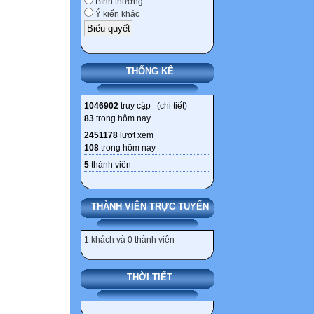
Bình thường
Ý kiến khác
THỐNG KÊ
1046902
truy cập (
chi tiết
)
83
trong hôm nay
2451178
lượt xem
108
trong hôm nay
5
thành viên
THÀNH VIÊN TRỰC TUYẾN
1 khách và 0 thành viên
THỜI TIẾT