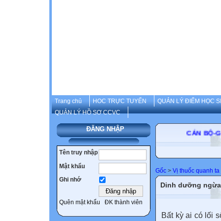
Trang chủ
HOC TRỰC TUYẾN
QUẢN LÝ ĐIỂM HỌC S
QUẢN LÝ HỒ SƠ CCVC
ĐĂNG NHẬP
CÁN BỘ-GIÁO
Tên truy nhập
Mật khẩu
Gốc
>
Vị thuốc quanh ta
Ghi nhớ
Dinh dưỡng ngừa
Quên mật khẩu
ĐK thành viên
Bất kỳ ai có lối