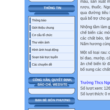
máu, sản xuất m
rượu, thuốc. Ng
THÔNG TIN
qua đường tiêu 
quả bổ trợ cho g
Thông báo
Nhộng tằm làm g
Giới thiệu chung
chế biến các món
Cơ cấu tổ chức
các chất béo, tă
Thư viện ảnh
Nấm hương cùng v
Hình ảnh hoạt động
Một số loại rau:
Soạn bài trực tuyến
bí đao, mướp, cà
ăn chế biến từ 
Các chuyên đề
bổ sung các chấ
CÔNG VĂN, QUYẾT ĐỊNH,
Trường Thcs Ngu
BÁO CHÍ, WEDSITE
Số lượt xem: 12
Số lượt thích: 0
BẠN BÈ BỐN PHƯƠNG