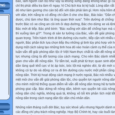
bảo, làm người cán bộ như vậy là không xứng đáng không khác gì c
ƠNG
chỉ thị phải điều tra làm rõ ngay. Vị Chủ tịch kia bị kỷ luật. Lòng dân r
đó như làm gương cho cán bộ đối với dân phải làm gì. Hơn nữa hôm 
với dân, trời nắng to có đồng chí cầm ô che cho Bác, Bác bảo: "Dân c
được, chú làm như Bác là ông quan thời xưa". Trên đường đi chống 
trước Bác có xe công an còi inh ỏi dẹp đường, Bác cho dừng xe và lện
Bác mới đi tiếp. Bác phê bình: "Bác xuống với dân để chống hạn mà 
thì xuống làm gì?". Trong di sản tư tưởng của Bác, vấn đề giải phóng
quan trọng. Trên hành trình đi tìm đường cứu nước, tiếp cận với nhiều 
người, Bác phân tích lựa chọn tiếp thu những gì tinh túy phù hợp với
dụng một cách sáng tạo những tinh hoa đó vào hoàn cảnh cụ thể của n
luận vấn đề giải phóng dân tộc ở Việt Nam thực chất là vấn đề nông 
lực nhưng cũng là đối tượng của cách mạng. Cho nên Bác dành nhiều 
gian cho vấn đề nông dân. Từ tấm bé, xuất phát từ trực quan sinh độ
dân làng quê khổ cực vì bị áp bức, bóc lột mà nghèo đói, từ đó mới 
không có tự do và động cơ ra đi tìm đường cứu nước một phần cũng
nông dân. Thời kỳ hoạt động cách mạng ở nước ngoài, Bác nói nhiều v
mệt mỏi cho vấn đề giải phóng dân tộc, cho quyền lợi người nông dâ
cho mình một hệ thống quan điểm về vấn đề nông dân trong hệ tư tưởn
phóng giai cấp. Bác đứng về nông dân, bênh vực quyền ldi củá nôn
nông dân chủ nghĩa, không quá tả, không xô bồ khi phân tích mặt tốt
nông dân trong cách nạng dân tộc dân chủ nhân dân.
GIỚI
Những nǎm tháng cuối đời Bác, tuy sức khoẻ yếu nhưng Người dành nhi
các đồng chí phụ trách nông nghiệp. Họp Bộ Chính trị, hay các buổi l