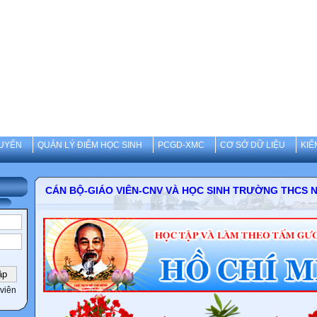
UYẾN
QUẢN LÝ ĐIỂM HỌC SINH
PCGD-XMC
CƠ SỞ DỮ LIỆU
KIỂ
CÁN BỘ-GIÁO VIÊN-CNV VÀ HỌC SINH TRƯỜNG 
viên