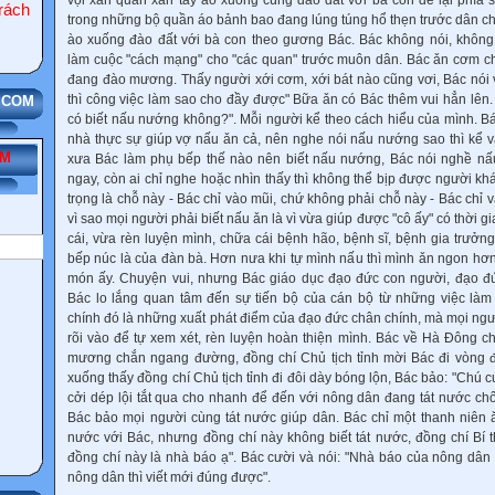
vội xắn quần xắn tay áo xuống cùng đào đất với bà con để lại phía
ách
trong những bộ quần áo bảnh bao đang lúng túng hổ thẹn trước dân ch
ào xuống đào đất với bà con theo gương Bác. Bác không nói, khôn
làm cuộc "cách mạng" cho "các quan" trước muôn dân. Bác ǎn cơm ch
đang đào mương. Thấy người xới cơm, xới bát nào cũng vơi, Bác nói v
thì công việc làm sao cho đầy được" Bữa ǎn có Bác thêm vui hẳn lên.
có biết nấu nướng không?". Mỗi người kể theo cách hiểu của mình. Bá
nhà thực sự giúp vợ nấu ǎn cả, nên nghe nói nấu nướng sao thì kể v
ẾM
xưa Bác làm phụ bếp thế nào nên biết nấu nướng, Bác nói nghề nấu 
ngay, còn ai chỉ nghe hoặc nhìn thấy thì không thể bịp được người khá
trọng là chỗ này - Bác chỉ vào mũi, chứ không phải chỗ này - Bác chỉ và
vì sao mọi người phải biết nấu ǎn là vì vừa giúp được "cô ấy" có thời g
cái, vừa rèn luyện mình, chữa cái bệnh hão, bệnh sĩ, bệnh gia trưởn
bếp núc là của đàn bà. Hơn nưa khi tự mình nấu thì mình ǎn ngon hơn
món ấy. Chuyện vui, nhưng Bác giáo dục đạo đức con người, đạo đứ
Bác lo lắng quan tâm đến sự tiến bộ của cán bộ từ những việc làm
chính đó là những xuất phát điểm của đạo đức chân chính, mà mọi ngư
rõi vào để tự xem xét, rèn luyện hoàn thiện mình. Bác về Hà Đông c
mương chắn ngang đường, đồng chí Chủ tịch tỉnh mời Bác đi vòng 
xuống thấy đồng chí Chủ tịch tỉnh đi đôi dày bóng lộn, Bác bảo: "Chú c
cởi dép lội tắt qua cho nhanh để đến với nông dân đang tát nước ch
Bác bảo mọi người cùng tát nước giúp dân. Bác chỉ một thanh niên
nước với Bác, nhưng đồng chí này không biết tát nước, đồng chí Bí t
đồng chí này là nhà báo ạ". Bác cười và nói: "Nhà báo của nông dân 
nông dân thì viết mới đúng được".