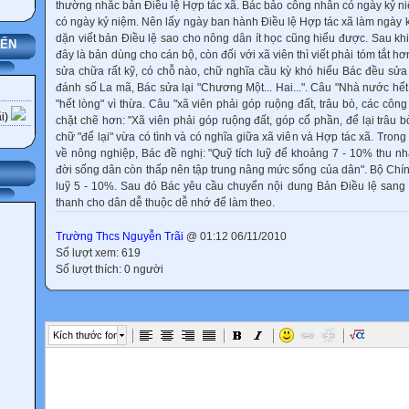
thường nhắc bản Điều lệ Hợp tác xã. Bác bảo công nhân có ngày kỷ ni
có ngày kỷ niệm. Nên lấy ngày ban hành Điều lệ Hợp tác xã làm ngày 
dặn viết bản Điều lệ sao cho nông dân ít học cũng hiểu được. Sau kh
YẾN
đây là bản dùng cho cán bộ, còn đối với xã viên thì viết phải tóm tắt h
sửa chữa rất kỹ, có chỗ nào, chữ nghĩa cầu kỳ khó hiểu Bác đều sửa 
đánh số La mã, Bác sửa lại "Chương Một... Hai...". Câu "Nhà nước hế
"hết lòng" vì thừa. Câu "xã viên phải góp ruộng đất, trâu bò, các côn
i)
chặt chẽ hơn: "Xã viên phải góp ruộng đất, góp cổ phần, để lại trâu 
chữ "để lại" vừa có tình và có nghĩa giữa xã viên và Hợp tác xã. Trong
về nông nghiệp, Bác đề nghị: "Quỹ tích luỹ để khoảng 7 - 10% thu nh
đời sống dân còn thấp nên tập trung nâng mức sống của dân". Bộ Chính t
luỹ 5 - 10%. Sau đó Bác yêu cầu chuyển nội dung Bản Điều lệ sang d
thanh cho dân dễ thuộc dễ nhớ để làm theo.
Trường Thcs Nguyễn Trãi
@ 01:12 06/11/2010
Số lượt xem: 619
Số lượt thích: 0 người
Kích thước font