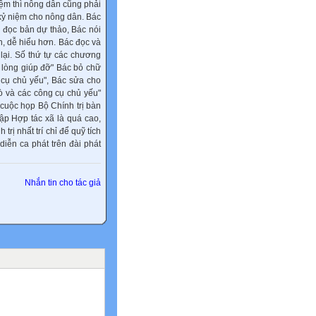
ệm thì nông dân cũng phải
kỷ niệm cho nông dân. Bác
i đọc bản dự thảo, Bác nói
ơn, dễ hiểu hơn. Bác đọc và
lại. Số thứ tự các chương
t lòng giúp đỡ" Bác bỏ chữ
g cụ chủ yếu", Bác sửa cho
bò và các công cụ chủ yếu"
 cuộc họp Bộ Chính trị bàn
ập Hợp tác xã là quá cao,
rị nhất trí chỉ để quỹ tích
iễn ca phát trên đài phát
Nhắn tin cho tác giả