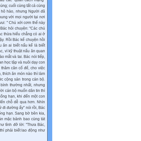
 sau các "quan cách mạng"
úng; cuối cùng tất cả cùng
g hô hào, nhưng Người đã
ung với mọi người tại nơi
ui: " Chú xới cơm thế này
 Bác hỏi chuyện: "Các chú
c thừa hiểu chẳng có ai ở
ậy. Rồi Bác kể chuyện hồi
ǎn ai biết nấu kể là biết
c, vì kỹ thuật nấu ǎn quan
o mắt và tai. Bác nói tiếp,
ian học tập và nuôi dạy con
g thâm cǎn cố đế, cho việc
, thích ǎn món nào thì làm
c cộng sản trong cán bộ.
 bình thường nhất, nhưng
ời cán bộ muốn dân tin thì
hống hạn, khi đến một con
đến chỗ dễ qua hơn. Nhìn
ứ đi đường ấy" nói rồi, Bác
ống hạn. Sang bờ bên kia,
 ǎn mặc bảnh bao cùng tát
hư tỉnh đỡ lời: "Thưa Bác,
thì phải biết lao động như