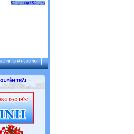
Đăng nhập / Đăng ký
M ĐỊNH CHẤT LƯỢNG
THCS NGUYỄN TRÃI