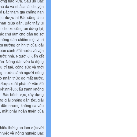
ường hào xưa. Sau đó Bác
ất hả dạ và nhắc mãi chuyện
đó Bác tham gia chống hạn
hịu được thì Bác cũng chịu
hạn giúp dân, Bác thấy đi
h cho xe công an dừng lại,
các chú làm cho dân họ sợ
 nông dân chiếm một vị trí
xu hướng chính trị của loài
 hoàn cảnh đất nước và vận
ước nhà. Người đi đến kết
dân. Nông dân vừa là động
trí tuệ, công sức và thời
ng, trước cảnh người nông
có nhận thức do mất nước,
 được xuất phát từ vấn đề
iết nhiều; đấu tranh không
n. Bác bênh vực, xây dựng
g giải phóng dân tộc, giải
g dân nhưng không sa vào
, mặt phải hoàn thiện của
ều thời gian làm việc với
àm việc về nông nghiệp Bác