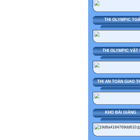
THI OLYMPIC TO
THI OLYMPIC VẬT 
THI AN TOÀN GIAO 
KHO BÀI GI