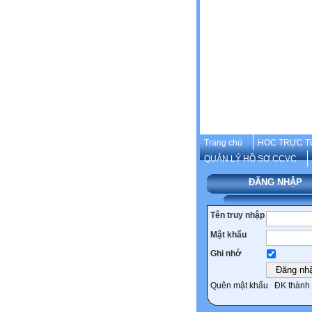
Trang chủ
HOC TRỰC T
QUẢN LÝ HỒ SƠ CCVC
ĐĂNG NHẬP
Tên truy nhập
Mật khẩu
Ghi nhớ
Quên mật khẩu
ĐK thành 