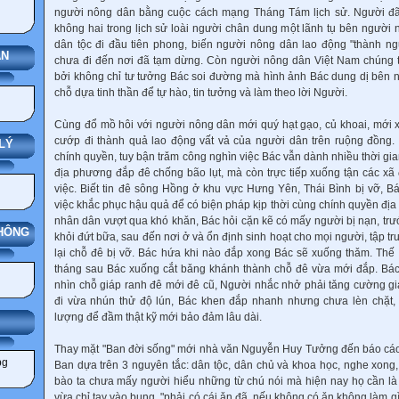
người nông dân bằng cuộc cách mạng Tháng Tám lịch sử. Người đã 
không hai trong lịch sử loài người chân dung một lãnh tụ bên người
dân tộc đi đầu tiên phong, biến người nông dân lao động "thành n
ÁN
chưa đi đến nơi đã tạm dừng. Còn người nông dân Việt Nam chúng t
bởi không chỉ tư tưởng Bác soi đường mà hình ảnh Bác dung dị bên 
chỗ dựa tinh thần để tự hào, tin tưởng và làm theo lời Người.
Cùng đổ mồ hôi với người nông dân mới quý hạt gạo, củ khoai, mới xó
cướp đi thành quả lao động vất vả của người dân trên ruộng đồng.
LÝ
chính quyền, tuy bận trǎm công nghìn việc Bác vẫn dành nhiều thời gi
địa phương đắp đê chống bão lụt, mà còn trực tiếp xuống tận các xã 
việc. Biết tin đê sông Hồng ở khu vực Hưng Yên, Thái Bình bị vỡ, Bá
việc khắc phục hậu quả để có biện pháp kịp thời cùng chính quyền đị
nhân dân vượt qua khó khǎn, Bác hỏi cặn kẽ có mấy người bị nạn, trướ
THÔNG
khỏi đứt bữa, sau đến nơi ở và ổn định sinh hoạt cho mọi người, tập tr
lại chỗ đê bị vỡ. Bác hứa khi nào đắp xong Bác sẽ xuống thǎm. Thế r
tháng sau Bác xuống cắt bǎng khánh thành chỗ đê vừa mới đắp. Bác 
nhìn chỗ giáp ranh đê mới đê cũ, Người nhắc nhở phải tǎng cường gi
đi vừa nhún thử độ lún, Bác khen đắp nhanh nhưng chưa lèn chặt,
lượng để đầm thật kỹ mới bảo đảm lâu dài.
ẢNG
Thay mặt "Ban đời sống" mới nhà vǎn Nguyễn Huy Tưởng đến báo cáo
Ban dựa trên 3 nguyên tắc: dân tộc, dân chủ và khoa học, nghe xong,
bào ta chưa mấy người hiểu những từ chú nói mà hiện nay họ cần là 
vừa chỉ tay vào bụng, "phải có cái ǎn đã, nếu không có ǎn không làm 