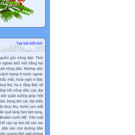
Tạo bài viết mới
 nguồn gốc nông dân. Thời
ời nghèo khổ một nắng hai
gười nông dân. Những việc
g cách mạng ở nước ngoài,
hắc mắc, hoài nghi vì Bác
 thuỷ thủ, họ e rằng Bác sẽ
Đại hội nông dân, các đại
g xắn quần xuống giúp một
n, trong khi các đại biểu
n thực thụ, trước con mắt
dân quê làng Sen làm lụng,
Bruklin nước Mỹ. Trên mặt
 tố cáo sự bóc lột sức lao
g dân vào con đường bần
iện cương lĩnh giải phóng