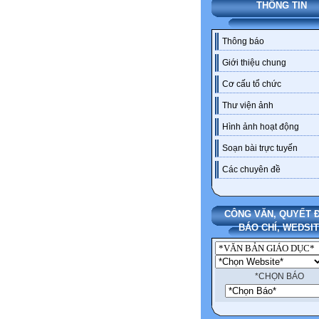
THÔNG TIN
Thông báo
Giới thiệu chung
Cơ cấu tổ chức
Thư viện ảnh
Hình ảnh hoạt động
Soạn bài trực tuyến
Các chuyên đề
CÔNG VĂN, QUYẾT Đ
BÁO CHÍ, WEDSI
*CHỌN BÁO