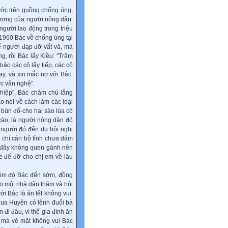
ớc trên guồng chống úng,
 sương của người nông dân.
người lao động trong triệu
 1960 Bác về chống úng tại
ể người đạp đỡ vất vả, mà
g, rồi Bác lẩy Kiều: "Trǎm
ảo các cô lẩy tiếp, các cô
ay, và xin mắc nợ với Bác.
c vǎn nghệ".
hiệp". Bác chǎm chú lắng
o nói về cách làm các loại
 bùn đổ-cho hai sào lúa có
cáo, là người nông dân đó
 người đó đến dự hội nghị
 chí cán bộ tỉnh chưa dám
ở đây không quen gánh nên
xe để đỡ cho chị em về lâu
ôm đó Bác đến sớm, đồng
o một nhà dân thǎm và hỏi
ới Bác là ǎn tết không vui.
 qua Huyện có lệnh đuổi bà
đi đâu, vì thế gia đình ǎn
e mà vẻ mặt không vui Bác