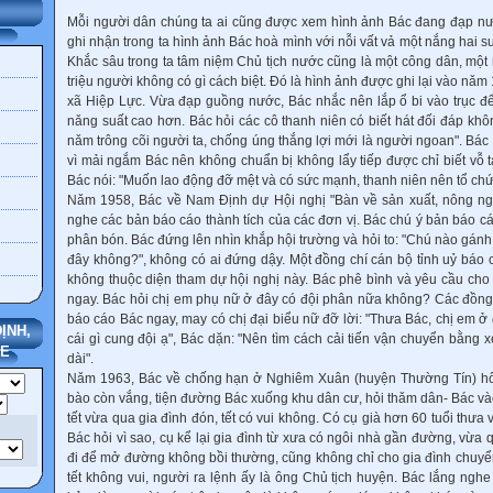
Mỗi người dân chúng ta ai cũng được xem hình ảnh Bác đang đạp nư
ghi nhận trong ta hình ảnh Bác hoà mình với nỗi vất vả một nắng hai
Khắc sâu trong ta tâm niệm Chủ tịch nước cũng là một công dân, một 
triệu người không có gì cách biệt. Đó là hình ảnh được ghi lại vào nǎm
xã Hiệp Lực. Vừa đạp guồng nước, Bác nhắc nên lắp ổ bi vào trục đ
nǎng suất cao hơn. Bác hỏi các cô thanh niên có biết hát đối đáp khôn
nǎm trông cõi người ta, chống úng thắng lợi mới là người ngoan". Bác b
vì mải ngắm Bác nên không chuẩn bị không lẩy tiếp được chỉ biết vỗ t
Bác nói: "Muốn lao động đỡ mệt và có sức mạnh, thanh niên nên tổ chứ
Nǎm 1958, Bác về Nam Định dự Hội nghị "Bàn về sản xuất, nông ng
nghe các bản báo cáo thành tích của các đơn vị. Bác chú ý bản báo cá
phân bón. Bác đứng lên nhìn khắp hội trường và hỏi to: "Chú nào gánh
đây không?", không có ai đứng dậy. Một đồng chí cán bộ tỉnh uỷ báo 
không thuộc diện tham dự hội nghị này. Bác phê bình và yêu cầu cho
ngay. Bác hỏi chị em phụ nữ ở đây có đội phân nữa không? Các đồng
báo cáo Bác ngay, may có chị đại biểu nữ đỡ lời: "Thưa Bác, chị em 
ỊNH,
cái gì cung đội ạ", Bác dặn: "Nên tìm cách cải tiến vận chuyển bằng 
TE
dài".
Nǎm 1963, Bác về chống hạn ở Nghiêm Xuân (huyện Thường Tín) h
bào còn vắng, tiện đường Bác xuống khu dân cư, hỏi thǎm dân- Bác và
tết vừa qua gia đình đón, tết có vui không. Có cụ già hơn 60 tuổi thưa v
Bác hỏi vì sao, cụ kể lại gia đình từ xưa có ngôi nhà gần đường, vừa
đi để mở đường không bồi thường, cũng không chỉ cho gia đình chuyển 
tết không vui, người ra lệnh ấy là ông Chủ tịch huyện. Bác lắng ngh