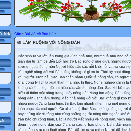
NG
NHÀ TRƯỜNG
Gốc
>
Bài viết về Bác Hồ
>
ĐI LÀM RUỘNG VỚI NÔNG DÂN
Bác sinh ra và lớn lên trong gia đình nhà nho, nhưng là nhà nho có
gian dài từ tấm bé đến tuổi học trò Bác sống ở quê giữa những ngư
sương ngoài đồng nên Người hiểu sâu sắc nỗi khổ, nỗi vất vả của n
của nghề nông đối với Bác cũng không có gì xa lạ. Thời kỳ hoạt độn
khi Người được bầu vào Ban chấp hành Quốc tế nông dân, có người t
khai trong lý lịch là xuất thân nhà nho, trí thức. Nghề nghiệp chính là
không có điều kiện để am hiểu các vấn đề nông dân. Sau khi bế mạc 
biểu đi thǎm một nông trang, thấy nông dân đang lao động, Bác cũn
nông dân đang làm ruộng, việc nhà nông đối với Bác không gì khó khǎ
nhiều người đang lúng túng; thì Bác làm nhanh nhẹn như một nông dâ
thán phục của mọi người. Có ai biết một thời Bác ra đồng cùng người 
hay những lúc đi trồng nho cùng những người nông dân nghèo khổ ở 
trận báo chí công luận, Bác là người viết nhiều về nông dân, vạch mặt
ÊN
động người nông dân của địa chủ cường hào phong kiến, đẩy nôn
cùng bằng sưu cao thuế nặng. Bác đã tìm ra và chính Người đã thực h