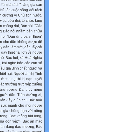
 đùm lá rách", tǎng gia sản
hủ lên cuộc sống đói rách
n cương vị Chủ tịch nước,
việc cứu đói, tổ chức tǎng
àn chống đói, Bác nói: "Các
ưởng Bác nói nhầm bèn chữa
 nói "Dân dĩ thực vi thiên"
i ǎn cho dân không được để
y dân làm trời, dân lấy cái
, gây thiệt hại lớn về người
thể. Bác hỏi, xã Hoà Nghĩa
u, khi nghe báo cáo con số
hiều gia đình chết người và
iệt hại. Người chỉ thị Tỉnh
i ở cho người bị nạn, tuyệt
Bác thường trực tiếp xuống
ông trường Đại thuỷ nông
gười dân. Trên đường đi,
 đến đẩy giúp chị. Bác hoà
m sức mạnh cho mọi người
am gia chống hạn với nông
trọng, Bác không hài lòng,
 mà đón tiếp"~ Bác ǎn mặc
 dân đang đào mương, Bác