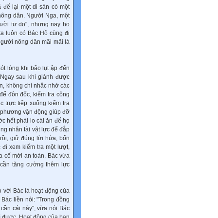
để lại một di sản có một
 nông dân. Người Nga, một
gười tự do", nhưng nay họ
a luôn có Bác Hồ cùng đi
người nông dân mãi mãi là
t lòng khi bão lụt ập đến
 Ngay sau khi giành được
an, không chỉ nhắc nhở các
để đôn đốc, kiểm tra công
c trực tiếp xuống kiểm tra
a phương vận động giúp đỡ
c hết phải lo cái ǎn để họ
ung nhân tài vật lực để đắp
ồi, giữ đúng lời hứa, bốn
đi xem kiểm tra một lượt,
a cố mới an toàn. Bác vừa
 cần tǎng cường thêm lực
 với Bác là hoạt động của
 Bác liền nói: "Trong đồng
cần cái này", vừa nói Bác
gì được. Hoạt động của ban