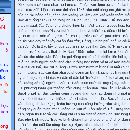
"Đời sống mới" cũng phải tập trung cái đó đã, vận động bà con "lá lành
xuất, cứu đói". Hậu quả nạn đói nǎm 1945 như một bóng ma ghê rợn p
của người nông dân, càng làm không khí ảm đạm khó khǎn thêm, trê
NG
Bác đi xuống các địa phương như Ninh Bình, Thái Bình... để đôn đốc 
gia sản xuất, đắp đê phòng chống thiên tai... Một lần trong cuộc họp, b
ẬN
chú biết không, người xưa nói "dân di thực vi thiên", có đồng chí t
lại thưa Bác "dân dĩ thực vi tiên chứ ạ", Bác cười và giải thích: "Bác
người xưa dạy "dân lấy cái ǎn làm trời", Đảng, Chính phủ phải lo cá
theo
dân đói. Đó là Bác lấy lời của Lục sinh nói với Hán Cao Tổ "Nhà vua lấ
c Hồ
ǎn làm trời". Bác dạy thật chí lý. Nǎm 1955, nghe tin lũ lụt lớn ở Kiến An
và của cho nhân dân. Bác cho gọi đồng chí có trách nhiệm lên hỏi cụ 
thiệt hại mấy người chết, nhà cừa trưởng học bệnh xá bị đổ bao nhiê
 cực
thiệt hại cụ thể, Bác rất lo lắng và rơm rớm nước mắt nhất là biết có n
bệnh
trôi nhà cửa. Bác cǎn dặn phải có phương án tỷ mỉ khắc phục hậu quả th
dục.
ủy phải trực tiếp chỉ đạo và dặn đi dặn lại "trước hết phải lo cái ǎn, nơ
đối không để một người bị đói". Cứ đến mùa nước lũ, hay kỳ hạn hán 
o là
địa phương tham gia "chống trời" cùng nhân dân. Nhớ lần Bác về c
, tự
Bắc-Hưng-Hải, Bác xuống công trường tham gia lao động như một n
thấy một chị đang đẩy chiếc xe cút kít nặng nề lên dốc, Bác vội chạy
vào không khí lao động khẩn trương của công trường như tǎng thê
 học
hǎng say quên mình trong không khí vui vẻ. Lần Bác về Hải Hưng th
 tích
dân, nghe tin Bác về các đồng chí cán bộ tỉnh tổ chức đón Bác long 
Bác phê bình ngay: "Bác về là đi chống hạn chứ có phải đi chơi đâu
quần áo như một lão nông thực sự Người đi rất nhanh đến chỗ nhân
ơng