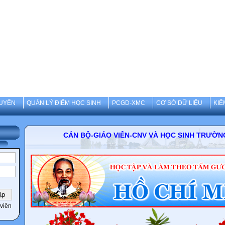
UYẾN
QUẢN LÝ ĐIỂM HỌC SINH
PCGD-XMC
CƠ SỞ DỮ LIỆU
KIỂ
CÁN BỘ-GIÁO VIÊN-CNV VÀ HỌC SINH TRƯỜNG THCS 
viên