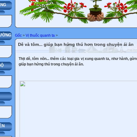
Ý NHÀ TRƯỜNG
Gốc
>
Vị thuốc quanh ta
>
Dê và tôm... giúp bạn hứng thú hơn trong chuyện ái ân
Thịt dê, tôm nõn... thêm các loại gia vị xung quanh ta, như hành, gừng
giúp bạn hứng thú trong chuyện ái ân.
ÊN