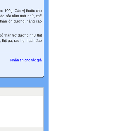
chó 100g. Các vị thuốc cho
 vào nồi hầm thật nhừ, chế
ổ thận ôn dương, nâng cao
ổ thận trợ dương như thịt
, thịt gà, rau hẹ, hạch đào
Nhắn tin cho tác giả