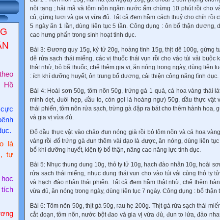
nội tạng ; hải mã và tôm nõn ngâm nước ấm chừng 10 phút rồi cho 
củ, gừng tươi và gia vị vừa đủ. Tất cả đem hầm cách thuỷ cho chín rồi ch
5 ngày ăn 1 lần, dùng liên tục 5 lần. Công dụng : ôn bổ thận dương, 
NG
cao hưng phấn trong sinh hoạt tình dục.
ẬN
Bài 3:
Đương quy 15g, kỷ tử 20g, hoàng tinh 15g, thịt dê 100g, gừng tươ
dê rửa sạch thái miếng, các vị thuốc thái vụn rồi cho vào túi vải buộc
thật nhừ, bỏ bã thuốc, chế thêm gia vị, ăn nóng trong ngày, dùng liên 
theo
: ích khí dưỡng huyết, ôn trung bổ dương, cải thiện công năng tình dục.
c Hồ
Bài 4:
Hoài sơn 50g, tôm nõn 50g, trứng gà 1 quả, cá hoa vàng thái lát
mình dẹt, đuôi hẹp, đầu to, còn gọi là hoàng ngư) 50g, dầu thực vật 
thái phiến, tôm nõn rửa sạch, trừng gà đập ra bát cho thêm hành hoa, g
 cực
và gia vị vừa đủ.
bệnh
dục.
Đổ dầu thực vật vào chảo đun nóng già rồi bỏ tôm nõn và cá hoa vàng
vàng rồi đổ trứng gà đun thêm vài dạo là được, ăn nóng, dùng liên tục
o là
bổ khí dưỡng huyết, kiện tỳ bổ thận, nâng cao năng lực tình dục.
, tự
Bài 5:
Nhục thung dung 10g, thỏ ty tử 10g, hạch đào nhân 10g, hoài sơn 
rửa sạch thái miếng, nhục dung thái vụn cho vào túi vải cùng thỏ ty t
 học
và hạch đào nhân thái phiến. Tất cả đem hầm thật nhừ, chế thêm hành
 tích
vừa đủ, ăn nóng trong ngày, dùng liên tục 7 ngày. Công dụng : bổ thận 
Bài 6:
Tôm nõn 50g, thịt gà 50g, rau hẹ 200g. Thịt gà rửa sạch thái miế
ơng
cắt đoạn, tôm nõn, nước bột đao và gia vị vừa đủ, đun to lửa, đảo nha