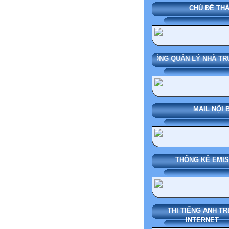
CHỦ ĐỀ THÁNG
SMAS HỆ THỐNG QUẢN L
MAIL NỘI BỘ
THỐNG KÊ EMIS
THI TIẾNG ANH TR
INTERNET