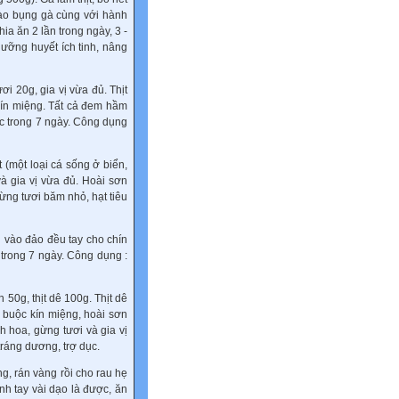
vào bụng gà cùng với hành
ia ăn 2 lần trong ngày, 3 -
dưỡng huyết ích tinh, nâng
i 20g, gia vị vừa đủ. Thịt
 kín miệng. Tất cả đem hầm
tục trong 7 ngày. Công dụng
 (một loại cá sống ở biển,
và gia vị vừa đủ. Hoài sơn
ừng tươi băm nhỏ, hạt tiêu
 vào đảo đều tay cho chín
 trong 7 ngày. Công dụng :
50g, thịt dê 100g. Thịt dê
ử buộc kín miệng, hoài sơn
 hoa, gừng tươi và gia vị
tráng dương, trợ dục.
ng, rán vàng rồi cho rau hẹ
nh tay vài dạo là được, ăn