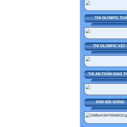
THI OLYMPIC TO
THI OLYMPIC VẬT 
THI AN TOÀN GIAO 
KHO BÀI GIẢNG