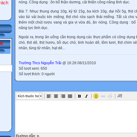
nóng. Công dụng : ôn bổ thận dương, cải thiện công năng tình dục.
ách
Bài 7:
Nhục thung dung 10g, kỷ tử 15g, ba kích 10g, đại hồi 5g, thịt 
vào túi vải buộc kín miệng, thịt chó rửa sạch thái miếng. Tất cả cho
thêm một chút rượu vang và gia vị vừa đủ, ăn nóng. Công dụng : b
năng lực tình dục.
.COM
Ngoài ra, trong ăn uống cần trọng dụng các thực phẩm có công dụng b
chó, thịt dê, thịt hươu, bồ dục chó, tinh hoàn dê, tôm tươi, thịt chim sẻ
ẾM
nhân, tùng tử nhân, hạt dẻ...
Trường Thcs Nguyễn Trãi
@ 16:28 08/11/2010
Số lượt xem: 650
Số lượt thích: 0 người
Kích thước font
Đường dẫn
:
p