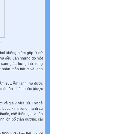
)
 thái không hiếm gặp ở nữ
uật và đều đặn nhưng do một
 cảm giác hứng thú trong
 hoàn toàn thờ ơ và lạnh
 Âm suy, Âm lãnh...và được
 món ăn - bài thuốc (dược
 và gia vị vừa đủ. Thịt dê
ải buộc kín miệng, hành củ
huốc, chế thêm gia vị, ăn
inh, ôn bổ thận dương, cải
500g). Gà làm thịt, bỏ hết