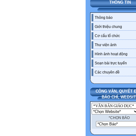
THÔNG TIN
Thông báo
Giới thiệu chung
Cơ cấu tổ chức
Thư viện ảnh
Hình ảnh hoạt động
Soạn bài trực tuyến
Các chuyên đề
CÔNG VĂN, QUYẾT Đ
BÁO CHÍ, WEDSI
*CHỌN BÁO