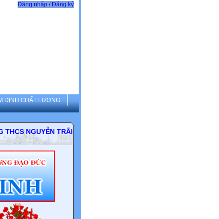
Đăng nhập / Đăng ký
M ĐỊNH CHẤT LƯỢNG
NGUYỄN TRÃI