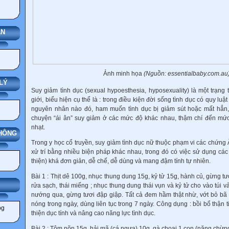
ÁN
Ảnh minh họa
(Nguồn: essentialbaby.com.au
LÝ
Suy giảm tình dục (sexual hypoesthesia, hyposexuality) là một trạng
giới, biểu hiện cụ thể là : trong điều kiện đời sống tình dục có quy l
nguyên nhân nào đó, ham muốn tình dục bị giảm sút hoặc mất hẳn,
chuyện “ái ân” suy giảm ở các mức độ khác nhau, thậm chí đến mức
nhạt.
THÔNG
Trong y học cổ truyền, suy giảm tình dục nữ thuộc phạm vi các chứng
xử trí bằng nhiều biện pháp khác nhau, trong đó có việc sử dụng các
thiện) khá đơn giản, dễ chế, dễ dùng và mang đậm tính tự nhiên.
Bài 1 :
Thịt dê 100g, nhục thung dung 15g, kỷ tử 15g, hành củ, gừng tươi
rửa sạch, thái miếng ; nhục thung dung thái vụn và kỷ tử cho vào túi v
nướng qua, gừng tươi đập giập. Tất cả đem hầm thật nhừ, vớt bỏ bã t
nóng trong ngày, dùng liên tục trong 7 ngày. Công dụng : bồi bổ thận t
thiện dục tính và nâng cao năng lực tình dục.
Bài 2 :
Tôm nõn 15g, hải mã (cá ngựa) 10g, gà choai 1 con (nặng chừng 