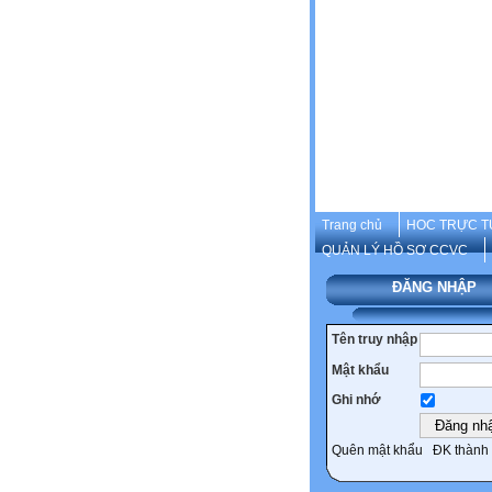
Trang chủ
HOC TRỰC T
QUẢN LÝ HỒ SƠ CCVC
ĐĂNG NHẬP
Tên truy nhập
Mật khẩu
Ghi nhớ
Quên mật khẩu
ĐK thành 