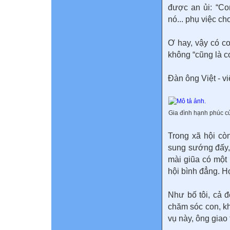
được an ủi: “Co
nó... phụ việc cho
Ơ hay, vậy có co
không “cũng là c
Đàn ông Việt - v
Gia đình hạnh phúc 
Trong xã hội cò
sung sướng đấy,
mài giũa có một
hội bình đẳng. H
Như bố tôi, cả đ
chăm sóc con, k
vụ này, ông giao 