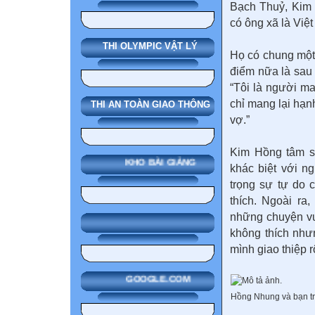
Bạch Thuỷ, Kim 
có ông xã là Việ
THI OLYMPIC VẬT LÝ
Họ có chung một 
điểm nữa là sau
“Tôi là người m
chỉ mang lại hạn
THI AN TOÀN GIAO THÔNG
vợ.”
Kim Hồng tâm s
KHO BÀI GIẢNG
khác biệt với n
trọng sự tự do 
thích. Ngoài ra
những chuyện vu
không thích như
mình giao thiệp 
GOOGLE.COM
Hồng Nhung và bạn tr