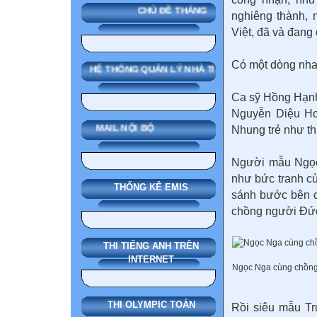
CHỦ ĐỀ THÁNG
nghiêng thành,
Việt, đã và đang
Có một dòng nha
SMAS HỆ THỐNG QUẢN LÝ NHÀ TRƯỜNG
Ca sỹ Hồng Hạnh
Nguyễn Diệu Ho
MAIL NỘI BỘ
Nhung trẻ như t
Người mẫu Ngọc
như bức tranh c
THỐNG KÊ EMIS
sánh bước bên c
chồng người Đức
THI TIẾNG ANH TRÊN
INTERNET
Ngọc Nga cùng chồng 
THI OLYMPIC TOÁN
Rồi siêu mẫu T