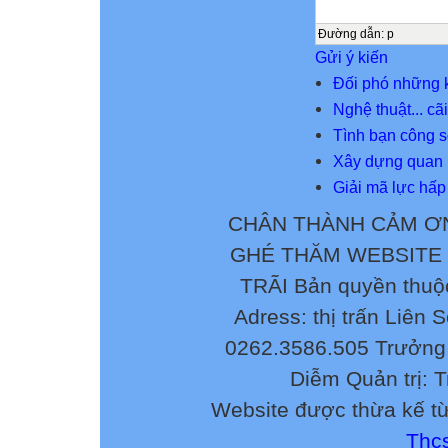
Đường dẫn
:
p
Gửi ý kiến
Đối phó những 
Nghệ thuật... c
Tình bạn công 
Xây dựng quan h
Giải mã lực hấp
CHÂN THÀNH CẢM ƠN
GHÉ THĂM WEBSITE
TRÃI Bản quyền thuộ
Adress: thị trấn Liên 
0262.3586.505 Trưởng 
Diễm Quản trị: 
Website được thừa kế t
Thcs