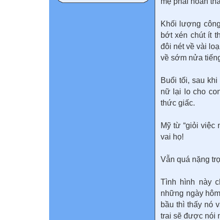
mẹ phải hoàn thà
Khối lượng công
bớt xén chút ít 
đôi nét về vài l
về sớm nửa tiếng
Buổi tối, sau kh
nữ lại lo cho co
thức giấc.
Mỹ từ “giỏi việ
vai họ!
Vẫn quá nặng tr
Tình hình này 
những ngày hôm 
bầu thì thấy nó 
trai sẽ được nói