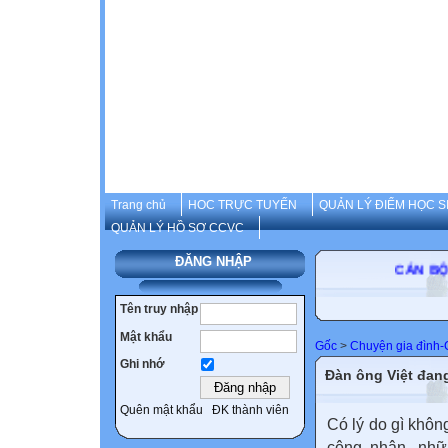
Trang chủ
HOC TRỰC TUYẾN
QUẢN LÝ ĐIỂM HỌC S
QUẢN LÝ HỒ SƠ CCVC
ĐĂNG NHẬP
CÁN BỘ-GIÁO 
Tên truy nhập
Mật khẩu
Gốc
>
Chuyện gia đình
Ghi nhớ
Đàn ông Việt đang
Quên mật khẩu
ĐK thành viên
Có lý do gì khô
công nhận, nhữ