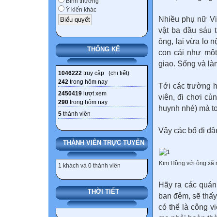
Bình thường
Ý kiến khác
Nhiều phụ nữ Vi
vật ba đầu sáu 
ông, lại vừa lo 
THỐNG KÊ
con cái như một
giao. Sống và là
1046222
truy cập (
chi tiết
)
242
trong hôm nay
Tới các trường h
2450419
lượt xem
viên, đi chơi cù
290
trong hôm nay
huynh nhé) mà toà
5
thành viên
Vậy các bố đi đâ
THÀNH VIÊN TRỰC TUYẾN
Kim Hồng với ông xã 
1 khách và 0 thành viên
Hãy ra các quán 
THỜI TIẾT
ban đêm, sẽ thấy..
có thể là công v