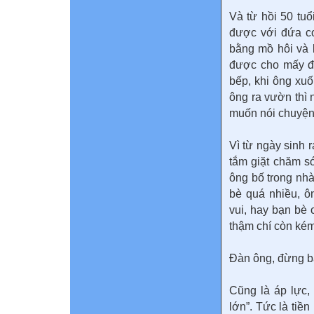
Và từ hồi 50 tu
được với đứa co
bằng mồ hôi và 
được cho mấy đứ
bếp, khi ông xu
ông ra vườn thì 
muốn nói chuyện” 
Vì từ ngày sinh 
tắm giặt chăm só
ông bố trong nh
bè quá nhiều, ô
vui, hay bạn bè
thậm chí còn kém
Đàn ông, đừng bắt
Cũng là áp lực,
lớn”. Tức là ti