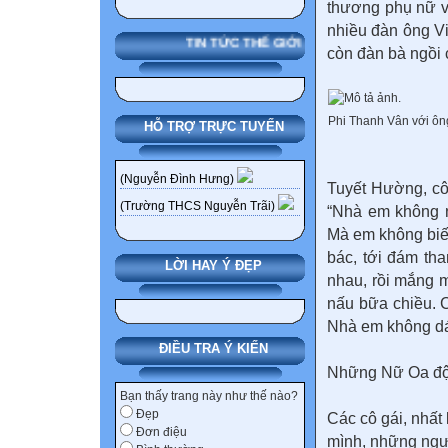
thương phụ nữ v
nhiều đàn ông Vi
TIN TỨC THẾ GIỚI
còn đàn bà ngồi 
Phi Thanh Vân với ôn
HỖ TRỢ TRỰC TUYẾN
(Nguyễn Đình Hưng)
Tuyết Hường, cô
(Trường THCS Nguyễn Trãi)
“
Nhà em không n
Mà em không biết 
bác, tới đám tha
LỜI HAY Ý ĐẸP
nhau, rồi mắng 
nấu bữa chiều. C
Nhà em không dá
ĐIỀU TRA Ý KIẾN
Những Nữ Oa đội
Bạn thấy trang này như thế nào?
Đẹp
Các cô gái, nhất 
Đơn điệu
mình, những ngư