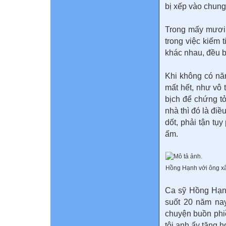
bị xếp vào chung
Trong mấy mươi t
trong việc kiếm t
khác nhau, đều bị
Khi không có nă
mất hết, như vô 
bịch để chứng tỏ
nhà thì đó là điề
dốt, phải tận t
ấm.
Hồng Hạnh với ông x
Ca sỹ Hồng Hạn
suốt 20 năm na
chuyện buồn phiề
tôi anh ấy tặng 