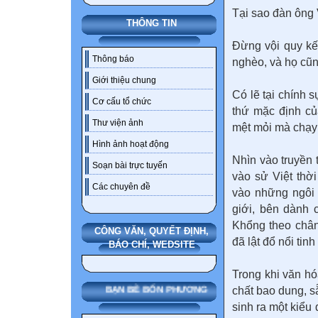
Tại sao đàn ông V
THÔNG TIN
Đừng vội quy kế
Thông báo
nghèo, và họ cũn
Giới thiệu chung
Có lẽ tại chính 
Cơ cấu tổ chức
thứ mặc định củ
Thư viện ảnh
mệt mỏi mà chạy 
Hình ảnh hoạt động
Nhìn vào truyền 
Soạn bài trực tuyến
vào sử Việt thờ
Các chuyên đề
vào những ngôi 
giới, bên dành 
Khổng theo chân
CÔNG VĂN, QUYẾT ĐỊNH,
đã lật đổ nổi tin
BÁO CHÍ, WEDSITE
Trong khi văn h
chất bao dung, s
BẠN BÈ BỐN PHƯƠNG
sinh ra một kiểu