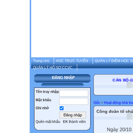
Trang chủ
HOC TRỰC TUYẾN
QUẢN LÝ ĐIỂM HỌC S
QUẢN LÝ HỒ SƠ CCVC
ĐĂNG NHẬP
CÁN B
Tên truy nhập
Mật khẩu
Gốc
>
Hoạt động nhà tr
Ghi nhớ
Công đoàn tổ chứ
Quên mật khẩu
ĐK thành viên
Ngày 20/10 hàn