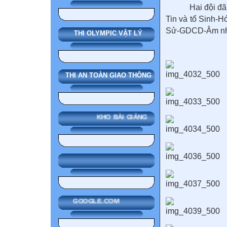
Hai đội đã thi đ
Tin và tổ Sinh-H
Sử-GDCD-Âm nhạc
THI OLYMPIC VẬT LÝ
THI AN TOÀN GIAO THÔNG
KHO BÀI GIẢNG
GOOGLE.COM