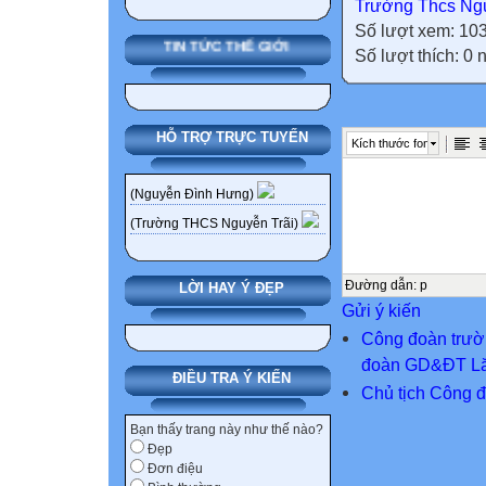
Trường Thcs Ngu
Số lượt xem: 10
TIN TỨC THẾ GIỚI
Số lượt thích: 0
HỖ TRỢ TRỰC TUYẾN
Kích thước font
(Nguyễn Đình Hưng)
(Trường THCS Nguyễn Trãi)
Đường dẫn
:
p
LỜI HAY Ý ĐẸP
Gửi ý kiến
Công đoàn trườn
đoàn GD&ĐT Lă
ĐIỀU TRA Ý KIẾN
Chủ tịch Công 
Bạn thấy trang này như thế nào?
Đẹp
Đơn điệu