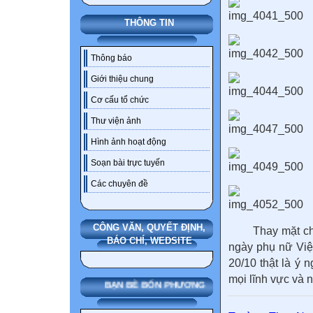
THÔNG TIN
Thông báo
Giới thiệu chung
Cơ cấu tổ chức
Thư viện ảnh
Hình ảnh hoạt động
Soạn bài trực tuyến
Các chuyên đề
CÔNG VĂN, QUYẾT ĐỊNH,
Thay mặt cho c
BÁO CHÍ, WEDSITE
ngày phụ nữ Việ
20/10 thật là ý n
mọi lĩnh vực và n
BẠN BÈ BỐN PHƯƠNG