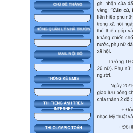
ghi nhận của đ
CHỦ ĐỀ THÁNG
vàng:
"Cần cù, 
liên hiệp phụ nữ
trong xã hội ng
SMAS HỆ THỐNG QUẢN LÝ NHÀ TRƯỜNG
thể thiếu góp v
kháng chiến chố
nước, phụ nữ đã 
xã hội.
MAIL NỘI BỘ
Trường THCS Ng
26 nữ). Phụ nữ 
người.
THỐNG KÊ EMIS
Ngày 20/10/20
giao lưu bóng c
chia thành 2 đội:
THI TIẾNG ANH TRÊN
INTERNET
+ Đội thứ nh
nhạc-Mỹ thuật và
+ Đội thứ hai 
THI OLYMPIC TOÁN