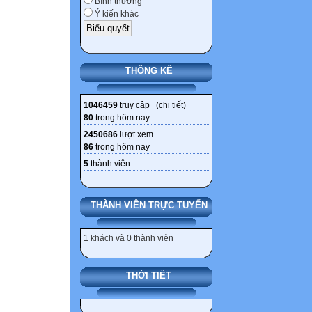
Bình thường
Ý kiến khác
THỐNG KÊ
1046459
truy cập (
chi tiết
)
80
trong hôm nay
2450686
lượt xem
86
trong hôm nay
5
thành viên
THÀNH VIÊN TRỰC TUYẾN
1 khách và 0 thành viên
THỜI TIẾT