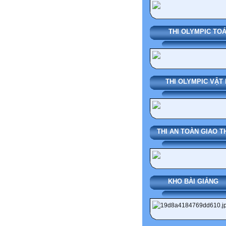
THI OLYMPIC TO
THI OLYMPIC VẬT 
THI AN TOÀN GIAO 
KHO BÀI G