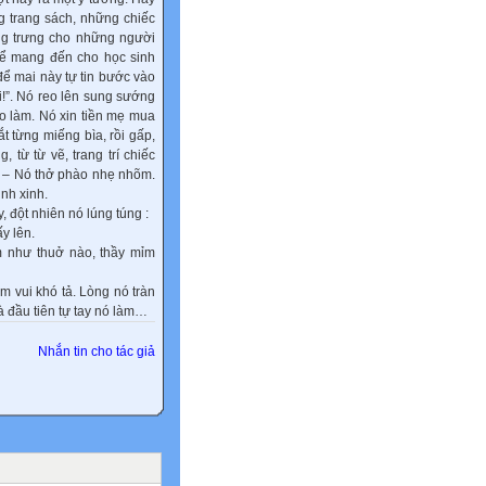
g trang sách, những chiếc
ng trưng cho những người
 để mang đến cho học sinh
để mai này tự tin bước vào
i!”. Nó reo lên sung sướng
vào làm. Nó xin tiền mẹ mua
t từng miếng bìa, rồi gấp,
, từ từ vẽ, trang trí chiếc
” – Nó thở phào nhẹ nhõm.
nh xinh.
 đột nhiên nó lúng túng :
y lên.
m như thuở nào, thầy mỉm
m vui khó tả. Lòng nó tràn
 đầu tiên tự tay nó làm…
Nhắn tin cho tác giả