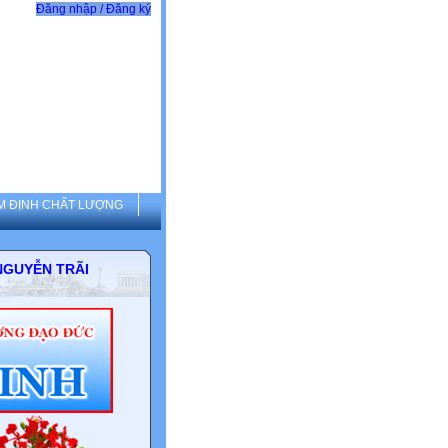
Đăng nhập / Đăng ký
M ĐỊNH CHẤT LƯỢNG
THCS NGUYỄN TRÃI