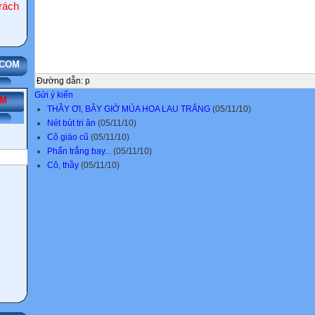
ách
Đường dẫn
:
p
Gửi ý kiến
ẾM
THẦY ƠI, BÂY GIỜ MÙA HOA LAU TRẮNG
(05/11/10)
Nét bút tri ân
(05/11/10)
Cô giáo cũ
(05/11/10)
Phấn trắng bay...
(05/11/10)
Cô, thầy
(05/11/10)