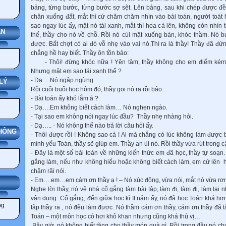
bảng, từng bước, từng bước sợ sệt. Lên bảng, sau khi chép được đ
chân xuống đất, mắt thì cứ chăm chăm nhìn vào bài toán, người toát 
sao ngay lúc ấy, mặt nó tái xanh, mắt thì hoa cả lên, không còn nhìn t
ÁN
thế, thầy cho nó về chỗ. Rồi nó cúi mặt xuống bàn, khóc thầm. Nó b
được. Bất chợt có ai đó vỗ nhẹ vào vai nó.Thì ra là thầy! Thầy đã đ
chẳng hề hay biết. Thầy ôn tồn bảo:
- Thôi! đừng khóc nữa ! Yên tâm, thầy không cho em điểm kém 
Nhưng mặt em sao tái xanh thế ?
- Dạ… Nó ngập ngừng.
LÝ
Rồi cuối buổi học hôm đó, thầy gọi nó ra rồi bảo :
- Bài toán ấy khó lắm à ?
- Dạ….Em không biết cách làm… Nó nghẹn ngào.
- Tại sao em không nói ngay lúc đầu? Thầy nhẹ nhàng hỏi.
- Dạ….. - Nó không thể nào trả lời câu hỏi ấy.
THÔNG
- Thôi được rồi ! Không sao cả ! Ai mà chẳng có lúc không làm được
mình yếu Toán, thầy sẽ giúp em. Thầy an ủi nó. Rồi thầy vừa rút trong c
- Đây là một số bài toán về những kiến thức em đã học, thầy tự soạ
gắng làm, nếu như không hiểu hoặc không biết cách làm, em cứ lên h
chậm rãi nói.
- Em….em…em cám ơn thầy ạ ! – Nó xúc động, vừa nói, mắt nó vừa rơ
IẢNG
Nghe lời thầy, nó về nhà cố gắng làm bài tập, làm đi, làm đi, làm lại 
vận dụng. Cố gắng, đến giữa học kì II năm ấy, nó đã học Toán khá hơn
tập thầy ra , nó đều làm được. Nó thầm cám ơn thầy, cám ơn thầy đã t
Toán – một môn học có hơi khô khan nhưng cũng khá thú vị…
Bây giờ, nó không biết tặng cho thầy món quà gì. Rồi trong đầu nó ch