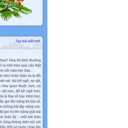
Tạo bài viết mới
hoa? Hoa thì bình thường
hĩ ra một món quà nào thật
 niệm hồi năm lớp Sáu…
n như hoàn toàn xa lạ đối
 mới mẻ. Nó bỡ ngỡ, sợ sệt,
ần như quen thuộc hơn, nó
ợ sệt hơn, đỡ bỡ ngỡ hơn,
dù là Đại số hay Hình học,
ầy gọi lên bảng trả bài cũ,
 ra những bài tập nâng cao.
ã gọi nó lên bảng giải bài
ài toán ấy – một bài toán
 nó cũng không dám nói với
 thầy. Rồi nó bước chân lên