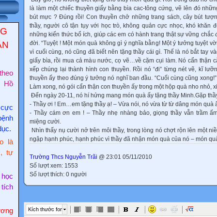
là làm một chiếc thuyền giấy bằng bìa cac-tông cứng, vẽ lên đó nhữn
bút mực ? Đúng rồi! Con thuyền chở những trang sách, cây bút tượ
thầy, người cô tận tụy với học trò, không quản cực nhọc, khó khăn
NG
những kiến thức bổ ích, giúp các em có hành trang thật sự vững chắc 
đời. “Tuyệt ! Một món quà không gì ý nghĩa bằng! Một ý tưởng tuyệt vờ
ẬN
vì cuối cùng, nó cũng đã biết nên tặng thầy cái gì. Thế là nó bắt tay 
giấy bìa, rồi mua cả màu nước, cọ vẽ…về cặm cụi làm. Nó cẩn thận cắ
xếp chúng lại thành hình con thuyền. Rồi nó “đi” từng nét vẽ, kĩ lưỡng
theo
thuyền ấy theo đúng ý tưởng nó nghĩ ban đầu. “Cuối cùng cũng xong!
c Hồ
Làm xong, nó gói cẩn thận con thuyền ấy trong một hộp quà nho nhỏ, xi
Đến ngày 20-11, nó hí hửng mang món quà ấy tặng thầy Minh.Gặp thầy,
- Thầy ơi ! Em…em tặng thầy ạ! – Vừa nói, nó vừa từ từ dâng món quà ấ
 cực
- Thầy cám ơn em ! – Thầy nhẹ nhàng bảo, giọng thầy vẫn trầm ấ
bệnh
miệng cười.
dục.
Nhìn thấy nụ cười nở trên môi thầy, trong lòng nó chợt rộn lên một niề
ngập hạnh phúc, hạnh phúc vì thầy đã nhận món quà của nó – món quà
o là
, tự
Trường Thcs Nguyễn Trãi
@ 23:01 05/11/2010
Số lượt xem: 1553
Số lượt thích: 0 người
 học
 tích
Kích thước font
ơng