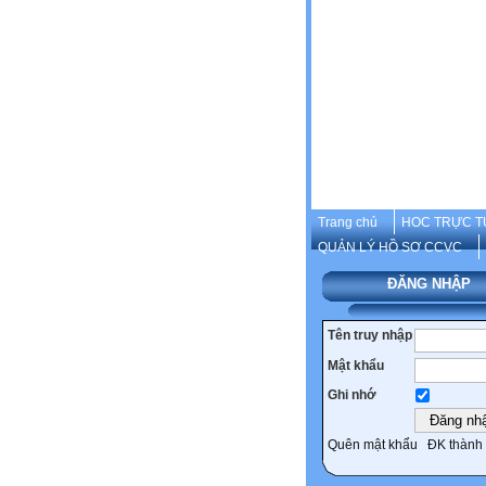
Trang chủ
HOC TRỰC T
QUẢN LÝ HỒ SƠ CCVC
ĐĂNG NHẬP
Tên truy nhập
Mật khẩu
Ghi nhớ
Quên mật khẩu
ĐK thành 