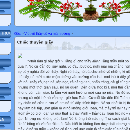
G
HÀ TRƯỜNG
Gốc
>
Viết về thầy cô và mái trường
>
Chiếc thuyền giấy
“Phải làm gì bây giờ ? Tặng gì cho thầy đây? Tặng thầy một bó 
quá !”. Nó cứ đắn đo, suy nghĩ, vò đầu, bứt tóc, nghĩ mãi mà chẳng ng
sự có ý nghĩa đối với thầy. Nghĩ về thầy, nó bất chợt nhớ về những kỉ
Lúc ấy, nó mới bước chập chững vào trường cấp Hai, mọi thứ ở đây gầ
với nó. Thầy cô, bạn bè, lớp học, cả bảng đen, phấn trắng, cái gì cũng
nhưng một thời gian sau, nó lại quen. Đến giữa học kì I, mọi thứ g
không còn cảm giác lạ lẫm với ngôi trường mới của nó nữa. Nó đỡ s
nhưng có một thứ nó vẫn sợ - giờ học Toán. Cứ mỗi lần đến tiết Toán, 
tay chân nó cứ run run và tim nó thì đập thình thịch. Nó sợ nhất là bị th
hay làm bài tập, đơn giản là vì nó không giỏi Toán, mà thầy thì lại hay
Hôm ấy có giờ Toán và quả thật là thầy Minh – thầy dạy Toán lớp nó – đ
tập. Nhưng nó không biết làm! Nó không thể nào nghĩ ra cách giải b
ÊN
“khó” trông có vẻ rắc rối quá. Dẫu biết là không làm được bài nhưng
thầy, vì nó sợ thầy – không có lí do, chỉ đơn giản là cảm giác của nó về