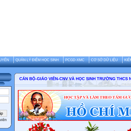
UYẾN
QUẢN LÝ ĐIỂM HỌC SINH
PCGD-XMC
CƠ SỞ DỮ LIỆU
KIỂ
CÁN BỘ-GIÁO VIÊN-CNV VÀ HỌC SINH TRƯỜNG 
viên