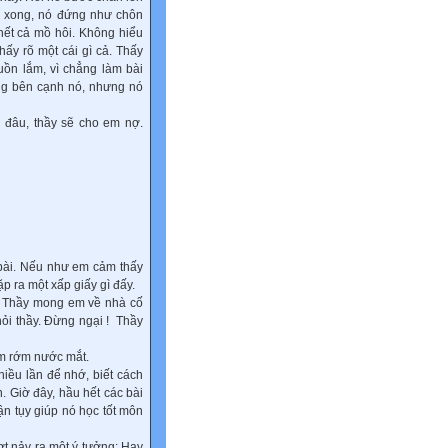
ề xong, nó đứng như chôn
hết cả mồ hôi. Không hiểu
hấy rõ một cái gì cả. Thấy
uồn lắm, vì chẳng làm bài
ứng bên cạnh nó, nhưng nó
đâu, thầy sẽ cho em nợ.
 bài. Nếu như em cảm thấy
ặp ra một xấp giấy gì đấy.
n. Thầy mong em về nhà cố
ỏi thầy. Đừng ngại ! Thầy
m rớm nước mắt.
nhiều lần để nhớ, biết cách
. Giờ đây, hầu hết các bài
ận tụy giúp nó học tốt môn
ợt nảy ra một ý tưởng: Hay