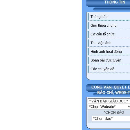
THÔNG TIN
Thông báo
Giới thiệu chung
Cơ cấu tổ chức
Thư viện ảnh
Hình ảnh hoạt động
Soạn bài trực tuyến
Các chuyên đề
CÔNG VĂN, QUYẾT Đ
BÁO CHÍ, WEDSI
*CHỌN BÁO