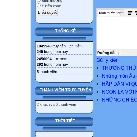
Bình thường
Ý kiến khác
Kích thước font
THỐNG KÊ
1045948
truy cập (
chi tiết
)
245
trong hôm nay
Đường dẫn
:
p
2450094
lượt xem
Gửi ý kiến
292
trong hôm nay
THƯỞNG THỨC
5
thành viên
Những món Âu 
HẤP DẪN VỊ 
THÀNH VIÊN TRỰC TUYẾN
NGON LẠ VỚI 
NHỮNG CHIẾC
2 khách và 0 thành viên
THỜI TIẾT