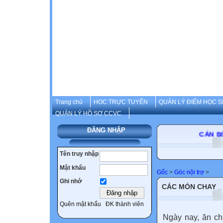
Trang chủ
HOC TRỰC TUYẾN
QUẢN LÝ ĐIỂM HỌC S
QUẢN LÝ HỒ SƠ CCVC
ĐĂNG NHẬP
CÁN BỘ-
Tên truy nhập
Mật khẩu
Gốc
>
Góc nội trợ
>
Ghi nhớ
CÁC MÓN CHAY
Quên mật khẩu
ĐK thành viên
Ngày nay, ăn ch