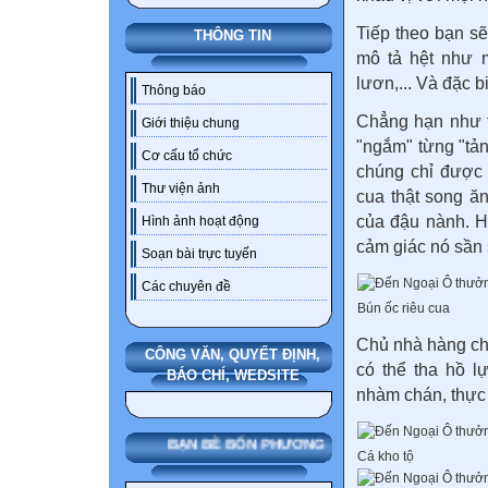
Tiếp theo bạn s
THÔNG TIN
mô tả hệt như m
lươn,... Và đặc 
Thông báo
Chẳng hạn như t
Giới thiệu chung
"ngắm" từng "tản
Cơ cấu tổ chức
chúng chỉ được 
Thư viện ảnh
cua thật song ăn
của đậu nành. H
Hình ảnh hoạt động
cảm giác nó sần 
Soạn bài trực tuyến
Các chuyên đề
Bún ốc riêu cua
Chủ nhà hàng cho
CÔNG VĂN, QUYẾT ĐỊNH,
có thể tha hồ 
BÁO CHÍ, WEDSITE
nhàm chán, thực 
BẠN BÈ BỐN PHƯƠNG
Cá kho tộ