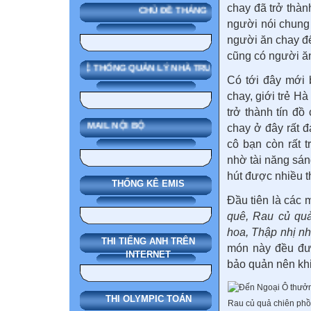
chay đã trở thà
CHỦ ĐỀ THÁNG
người nói chung 
người ăn chay để
cũng có người ăn
SMAS HỆ THỐNG QUẢN LÝ NHÀ TRƯỜNG
Có tới đây mới 
chay, giới trẻ H
trở thành tín đ
MAIL NỘI BỘ
chay ở đây rất đ
cô bạn còn rất 
nhờ tài năng sán
hút được nhiều th
THỐNG KÊ EMIS
Đầu tiên là các 
quê, Rau củ quả
hoa, Thập nhị n
THI TIẾNG ANH TRÊN
món này đều đượ
INTERNET
bảo quản nên khi
THI OLYMPIC TOÁN
Rau củ quả chiên ph