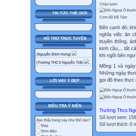
Cháo lươn
TIN TỨC THẾ GIỚI
Cơm Bồ Đề Tâm
Bên cạnh đó, khô
nghĩa việc ăn 
HỖ TRỢ TRỰC TUYẾN
truyền thống, á
kinh cầu,... tất
(Nguyễn Đình Hưng)
khi ngồi bên ngư
(Trường THCS Nguyễn Trãi)
Mồng 1 và ngày 
Những ngày thườ
gọi đồ theo thực
LỜI HAY Ý ĐẸP
ĐIỀU TRA Ý KIẾN
Trường Thcs Ngu
Số lượt xem: 15
Bạn thấy trang này như thế nào?
Số lượt thích: 0
Đẹp
Đơn điệu