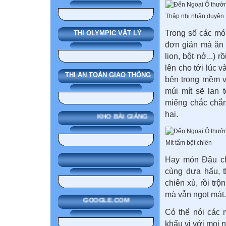
Thập nhị nhân duyên
Trong số các mó
THI OLYMPIC VẬT LÝ
đơn giản mà ăn t
lion, bột nở...)
lên cho tới lúc 
THI AN TOÀN GIAO THÔNG
bên trong mềm v
múi mít sẽ lan 
miếng chắc chắn
hai.
KHO BÀI GIẢNG
Mít tẩm bột chiên
Hay món Đậu chi
cùng dưa hấu, t
chiên xù, rồi trộ
mà vẫn ngọt mát.
GOOGLE.COM
Có thể nói các 
khẩu vị với mọi n