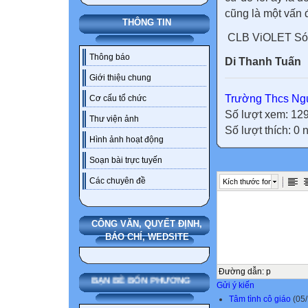
cũng là một vấn 
THÔNG TIN
CLB ViOLET Só
Thông báo
Di Thanh Tuấn
Giới thiệu chung
Trường Thcs Ngu
Cơ cấu tổ chức
Số lượt xem: 12
Thư viện ảnh
Số lượt thích: 0
Hình ảnh hoạt động
Soạn bài trực tuyến
Các chuyên đề
Kích thước font
CÔNG VĂN, QUYẾT ĐỊNH,
BÁO CHÍ, WEDSITE
Đường dẫn
:
p
BẠN BÈ BỐN PHƯƠNG
Gửi ý kiến
Tâm tình cô giáo
(05/