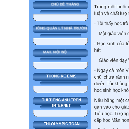
CHỦ ĐỀ THÁNG
T
rong một buổi 
luận về chất lượ
- Tôi thấy học tr
SMAS HỆ THỐNG QUẢN LÝ NHÀ TRƯỜNG
Một giáo viên d
- Học sinh của t
hết.
MAIL NỘI BỘ
Giáo viên dạy 
- Ngay cả môn Vă
THỐNG KÊ EMIS
chữ chưa rành n
dưới. Tôi không 
học sinh học khôn
Nếu bằng một cá
THI TIẾNG ANH TRÊN
INTERNET
gán vào cho giá
Tiểu học. Tượng 
cấp học Mần non,
THI OLYMPIC TOÁN