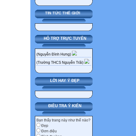
TIN TỨC THẾ GIỚI
HỖ TRỢ TRỰC TUYẾN
(Nguyễn Đình Hưng)
(Trường THCS Nguyễn Trãi)
LỜI HAY Ý ĐẸP
ĐIỀU TRA Ý KIẾN
Bạn thấy trang này như thế nào?
Đẹp
Đơn điệu