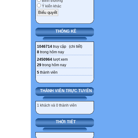
Bình thường
Ý kiến khác
THỐNG KÊ
1046714
truy cập (
chi tiết
)
8
trong hôm nay
2450964
lượt xem
29
trong hôm nay
5
thành viên
THÀNH VIÊN TRỰC TUYẾN
1 khách và 0 thành viên
THỜI TIẾT