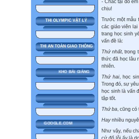
- Chắc tại do em
chịu!
Trước một mẫu tr
THI OLYMPIC VẬT LÝ
các giáo viên lạ
trang học sinh y
vấn đề là:
THI AN TOÀN GIAO THÔNG
Thứ nhất
, trong
thức đã học lâu 
nhiên.
KHO BÀI GIẢNG
Thứ hai
, học si
Trong đó, sự yêu
học sinh là vấn 
tập tốt.
Thứ ba
, cũng có
Hay
nhiều nguyê
GOOGLE.COM
Như vậy, nếu ch
cứ đổ lỗi ấy là d