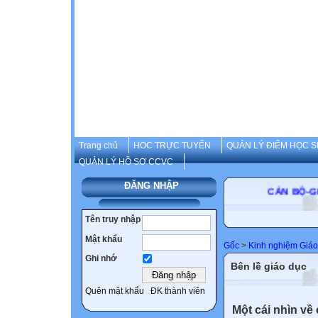
Trang chủ
HOC TRỰC TUYẾN
QUẢN LÝ ĐIỂM HỌC S
QUẢN LÝ HỒ SƠ CCVC
ĐĂNG NHẬP
CÁN B
Tên truy nhập
Mật khẩu
Gốc
>
Kinh nghiệm Giáo
Ghi nhớ
Bên lề giáo dục
Quên mật khẩu
ĐK thành viên
Một cái nhìn về