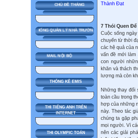
CHỦ ĐỀ THÁNG
7 Thói Quen Để
SMAS HỆ THỐNG QUẢN LÝ NHÀ TRƯỜNG
Cuộc sống ngày 
chuyển từ thời đ
các hệ quả của nó
vấn đề mới làm
MAIL NỘI BỘ
con người nhữn
khăn và thách t
lượng mà còn kh
THỐNG KÊ EMIS
Những thay đổi 
toàn cầu trong t
hợp của những n
THI TIẾNG ANH TRÊN
này. Theo tác g
INTERNET
chúng ta gặp phải
mọi người. Vì cá
nên các giải ph
THI OLYMPIC TOÁN