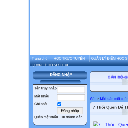
Trang chủ
HOC TRỰC TUYẾN
QUẢN LÝ ĐIỂM HỌC S
QUẢN LÝ HỒ SƠ CCVC
ĐĂNG NHẬP
CÁN B
Tên truy nhập
Mật khẩu
Gốc
>
Mỗi tuần một cuố
Ghi nhớ
7 Thói Quen Để T
Quên mật khẩu
ĐK thành viên