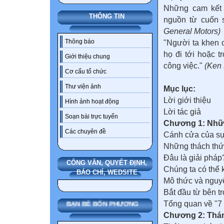
Những cam kết 
THÔNG TIN
nguồn từ cuốn 
General Motors)
Thông báo
"Người ta khen 
họ đi tới hoặc 
Giới thiệu chung
công việc."
(Ken
Cơ cấu tổ chức
Thư viện ảnh
Mục lục:
Lời giới thiệu
Hình ảnh hoạt động
Lời tác giả
Soạn bài trực tuyến
Chương 1: Nhữn
Các chuyên đề
Cánh cửa của sự
Những thách thứ
Đâu là giải pháp
CÔNG VĂN, QUYẾT ĐỊNH,
Chúng ta có thể 
BÁO CHÍ, WEDSITE
Mô thức và nguy
Bắt đầu từ bên t
Tổng quan về "7 
BẠN BÈ BỐN PHƯƠNG
Chương 2: Thán