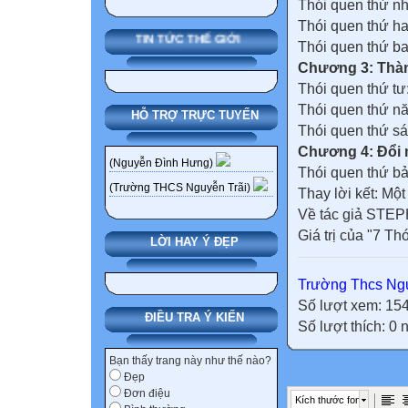
Thói quen thứ nh
Thói quen thứ ha
TIN TỨC THẾ GIỚI
Thói quen thứ ba
Chương 3: Thành
Thói quen thứ tư
Thói quen thứ nă
HỖ TRỢ TRỰC TUYẾN
Thói quen thứ sá
Chương 4: Đổi 
(Nguyễn Đình Hưng)
Thói quen thứ bả
(Trường THCS Nguyễn Trãi)
Thay lời kết: Mộ
Về tác giả ST
Giá trị của "7 Th
LỜI HAY Ý ĐẸP
Trường Thcs Ngu
Số lượt xem: 15
ĐIỀU TRA Ý KIẾN
Số lượt thích: 0
Bạn thấy trang này như thế nào?
Đẹp
Đơn điệu
Kích thước font