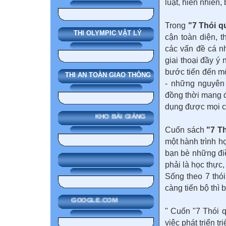
luật, hiển nhiên, 
Trong
"7 Thói q
THI OLYMPIC VẬT LÝ
cận toàn diện, t
các vấn đề cá n
giai thoại đầy ý
bước tiến đến mộ
THI AN TOÀN GIAO THÔNG
- những nguyên 
đồng thời mang đ
dụng được mọi c
KHO BÀI GIẢNG
Cuốn sách
"7 T
một hành trình h
bạn bè những đi
phải là học thực,
Sống theo 7 thó
càng tiến bộ thì 
GOOGLE.COM
" Cuốn "7 Thói q
việc phát triển t