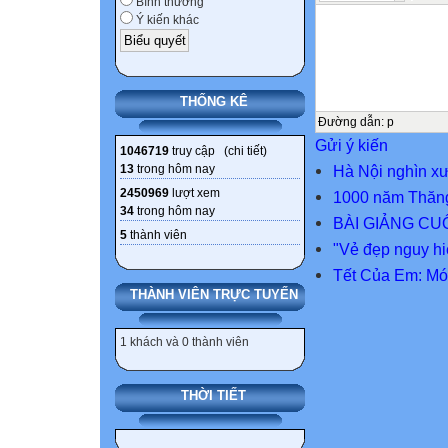
Bình thường
Ý kiến khác
THỐNG KÊ
Đường dẫn
:
p
Gửi ý kiến
1046719
truy cập (
chi tiết
)
13
trong hôm nay
Hà Nội nghìn x
2450969
lượt xem
1000 năm Thăn
34
trong hôm nay
BÀI GIẢNG CU
5
thành viên
"Vẻ đẹp nguy h
Tết Của Em: Món
THÀNH VIÊN TRỰC TUYẾN
1 khách và 0 thành viên
THỜI TIẾT