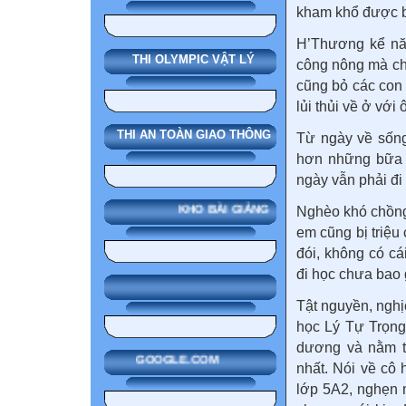
kham khổ được b
H’Thương kể năm
THI OLYMPIC VẬT LÝ
công nông mà ch
cũng bỏ các con 
lủi thủi về ở với
THI AN TOÀN GIAO THÔNG
Từ ngày về sống
hơn những bữa 
ngày vẫn phải đi
KHO BÀI GIẢNG
Nghèo khó chồng
em cũng bị triệu
đói, không có c
đi học chưa bao 
Tật nguyền, nghị
học Lý Tự Trọng
dương và nằm tr
GOOGLE.COM
nhất. Nói về cô
lớp 5A2, nghẹn 