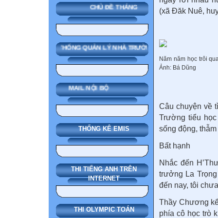
CHỦ ĐỀ THÁNG
(xã Đăk Nuê, hu
SMAS HỆ THỐNG QUẢN LÝ NHÀ TRƯỜNG
Năm năm học trôi qua
Ảnh: Bá Dũng
MAIL NỘI BỘ
Câu chuyện về t
Trường tiểu học
sống động, thẫm 
THỐNG KÊ EMIS
Bất hạnh
Nhắc đến H’Thư
THI TIẾNG ANH TRÊN
trưởng La Trọng
INTERNET
đến nay, tôi chư
Thầy Chương kể
THI OLYMPIC TOÁN
phía cô học trò 