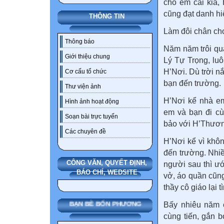
cho em cái kia,
cũng đạt danh hi
THÔNG TIN
Làm đôi chân ch
Thông báo
Năm năm trôi qu
Giới thiệu chung
Lý Tự Trọng, lu
H’Nơi. Dù trời n
Cơ cấu tổ chức
bạn đến trường.
Thư viện ảnh
H’Nơi kể nhà e
Hình ảnh hoạt động
em và bạn đi cù
Soạn bài trực tuyến
bảo với H’Thương
Các chuyên đề
H’Nơi kể vì khô
đến trường. Nhi
CÔNG VĂN, QUYẾT ĐỊNH,
người sau thì ướ
BÁO CHÍ, WEDSITE
vở, áo quần cũn
thầy cô giáo lại
Bấy nhiêu năm 
BẠN BÈ BỐN PHƯƠNG
cùng tiến, gắn 