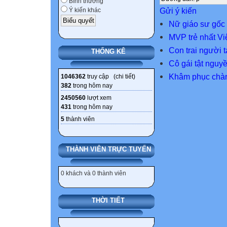
Bình thường
Gửi ý kiến
Ý kiến khác
Nữ giáo sư gốc 
MVP trẻ nhất V
Con trai người 
THỐNG KÊ
Cô gái tật nguy
Khâm phục chàng
1046362
truy cập (
chi tiết
)
382
trong hôm nay
2450560
lượt xem
431
trong hôm nay
5
thành viên
THÀNH VIÊN TRỰC TUYẾN
0 khách và 0 thành viên
THỜI TIẾT