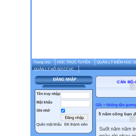
Trang chủ
HOC TRỰC TUYẾN
QUẢN LÝ ĐIỂM HỌC S
QUẢN LÝ HỒ SƠ CCVC
ĐĂNG NHẬP
CÁN BỘ
Tên truy nhập
Mật khẩu
Gốc
>
Những tấm gươn
Ghi nhớ
5 năm cõng bạn đ
Quên mật khẩu
ĐK thành viên
Suốt năm năm trờ
ngày rời nhau n