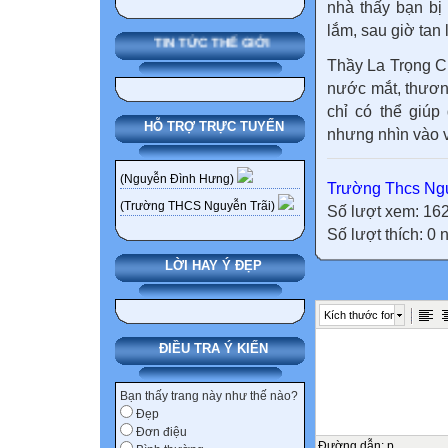
nhà thấy bạn bị
lắm, sau giờ tan 
TIN TỨC THẾ GIỚI
Thầy La Trọng Ch
nước mắt, thươn
chỉ có thể giúp
HỖ TRỢ TRỰC TUYẾN
nhưng nhìn vào v
(Nguyễn Đình Hưng)
Trường Thcs Ngu
(Trường THCS Nguyễn Trãi)
Số lượt xem: 16
Số lượt thích: 0
LỜI HAY Ý ĐẸP
Kích thước font
ĐIỀU TRA Ý KIẾN
Bạn thấy trang này như thế nào?
Đẹp
Đơn điệu
Đường dẫn
:
p