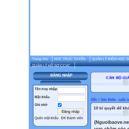
Trang chủ
HOC TRỰC TUYẾN
QUẢN LÝ ĐIỂM HỌC S
QUẢN LÝ HỒ SƠ CCVC
ĐĂNG NHẬP
CÁN BỘ-GIÁO V
Tên truy nhập
Mật khẩu
Gốc
>
Sức khỏe - cuộc 
Ghi nhớ
10 bí quyết để k
Quên mật khẩu
ĐK thành viên
(Nguoibaove.net)
vực chăm sóc s