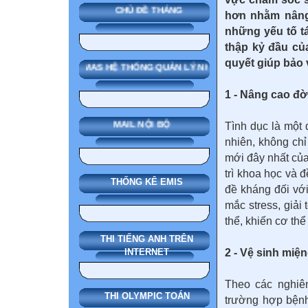
CHỦ ĐỀ THÁNG
hơn nhằm nâng 
những yếu tố t
thập kỷ đầu củ
quyết giúp bảo 
SMAS HỆ THỐNG QUẢN LÝ NHÀ TRƯỜNG
1 - Nâng cao đờ
MAIL NỘI BỘ
Tình dục là một 
nhiên, không ch
mới đây nhất của
trì khoa học và
THỐNG KÊ EMIS
đề kháng đối với
mắc stress, giải
thể, khiến cơ th
THI TIẾNG ANH TRÊN
2 - Vệ sinh miệ
INTERNET
Theo các nghiên
THI OLYMPIC TOÁN
trường hợp bệnh