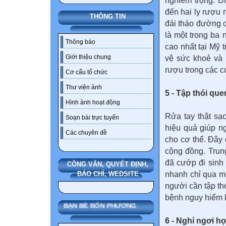
nghiêm trọng. Đ
đến hai ly rượu 
THÔNG TIN
đái tháo đường 
là một trong ba 
Thông báo
cao nhất tại Mỹ 
Giới thiệu chung
vệ sức khoẻ và 
rượu trong các c
Cơ cấu tổ chức
Thư viện ảnh
5 - Tập thói qu
Hình ảnh hoạt động
Rửa tay thật sạ
Soạn bài trực tuyến
hiệu quả giúp n
Các chuyên đề
cho cơ thể. Đây
cộng đồng. Trun
đã cướp đi sinh
CÔNG VĂN, QUYẾT ĐỊNH,
nhanh chỉ qua mộ
BÁO CHÍ, WEDSITE
người cần tập t
bệnh nguy hiểm 
BẠN BÈ BỐN PHƯƠNG
6 - Nghỉ ngơi hợ