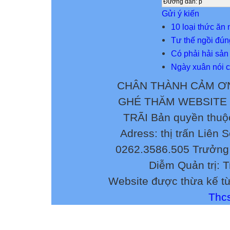
Đường dẫn
:
p
Gửi ý kiến
10 loại thức ăn
Tư thế ngồi đúng
Có phải hải sản
Ngày xuân nói 
CHÂN THÀNH CẢM ƠN
GHÉ THĂM WEBSITE
TRÃI Bản quyền thuộ
Adress: thị trấn Liên 
0262.3586.505 Trưởng 
Diễm Quản trị: 
Website được thừa kế t
Thcs