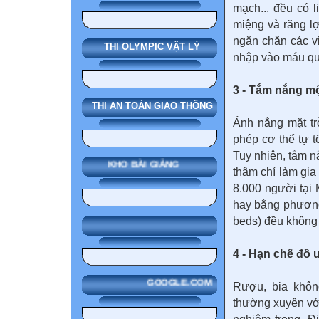
mạch... đều có 
miệng và răng l
ngăn chặn các v
THI OLYMPIC VẬT LÝ
nhập vào máu qu
3 - Tắm nắng mộ
THI AN TOÀN GIAO THÔNG
Ánh nắng mặt tr
phép cơ thể tự t
Tuy nhiên, tắm n
KHO BÀI GIẢNG
thậm chí làm gia
8.000 người tại 
hay bằng phương
beds) đều không
4 - Hạn chế đồ 
GOOGLE.COM
Rượu, bia khôn
thường xuyên với