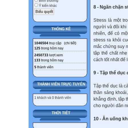
Bình thường
Ý kiến khác
8 - Ngăn chặn s
Stress là một t
người và đôi khi
THỐNG KÊ
nhiên, để có mộ
stress ra khỏi c
1046504
truy cập (
chi tiết
)
mắc chứng suy nh
125
trong hôm nay
tập thể chất nh
2450733
lượt xem
cách tốt nhất để l
133
trong hôm nay
5
thành viên
9 - Tập thể dục
THÀNH VIÊN TRỰC TUYẾN
Tập thể dục là c
thần sảng khoái
1 khách và 0 thành viên
khẳng định, tập t
cho người dân n
THỜI TIẾT
10 - Ăn uống k