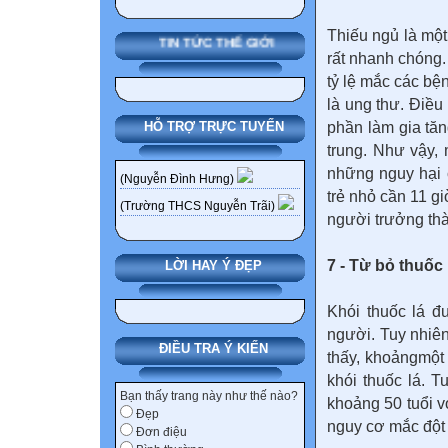
Thiếu ngủ là mộ
TIN TỨC THẾ GIỚI
rất nhanh chóng.
tỷ lệ mắc các bệ
là ung thư. Điều
phần làm gia tăn
HỖ TRỢ TRỰC TUYẾN
trung. Như vậy,
những nguy hại c
(Nguyễn Đình Hưng)
trẻ nhỏ cần 11 gi
(Trường THCS Nguyễn Trãi)
người trưởng thà
7 - Từ bỏ thuốc 
LỜI HAY Ý ĐẸP
Khói thuốc lá đ
người. Tuy nhiên
ĐIỀU TRA Ý KIẾN
thấy, khoảngmột
khói thuốc lá. T
Bạn thấy trang này như thế nào?
khoảng 50 tuổi v
Đẹp
nguy cơ mắc đột q
Đơn điệu