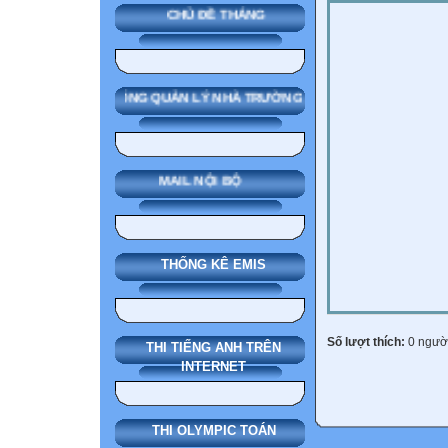
CHỦ ĐỀ THÁNG
SMAS HỆ THỐNG QUẢN LÝ NHÀ TRƯỜNG
MAIL NỘI BỘ
THỐNG KÊ EMIS
Số lượt thích:
0 ngườ
THI TIẾNG ANH TRÊN
INTERNET
THI OLYMPIC TOÁN