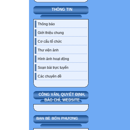
THÔNG TIN
Thông báo
Giới thiệu chung
Cơ cấu tổ chức
Thư viện ảnh
Hình ảnh hoạt động
Soạn bài trực tuyến
Các chuyên đề
CÔNG VĂN, QUYẾT ĐỊNH,
BÁO CHÍ, WEDSITE
BẠN BÈ BỐN PHƯƠNG