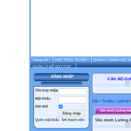
Trang chủ
HOC TRỰC TUYẾN
QUẢN LÝ ĐIỂM HỌC S
QUẢN LÝ HỒ SƠ CCVC
ĐĂNG NHẬP
CÁN BỘ
Tên truy nhập
Mật khẩu
Gốc
>
Tư liệu
>
Lịch sử
Ghi nhớ
Văn minh Lưỡng Hà
Văn minh Lưỡng 
Quên mật khẩu
ĐK thành viên