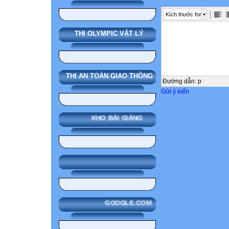
Kích thước font
THI OLYMPIC VẬT LÝ
THI AN TOÀN GIAO THÔNG
Đường dẫn
:
p
Gửi ý kiến
KHO BÀI GIẢNG
GOOGLE.COM