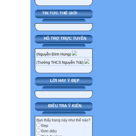
TIN TỨC THẾ GIỚI
HỖ TRỢ TRỰC TUYẾN
(Nguyễn Đình Hưng)
(Trường THCS Nguyễn Trãi)
LỜI HAY Ý ĐẸP
ĐIỀU TRA Ý KIẾN
Bạn thấy trang này như thế nào?
Đẹp
Đơn điệu