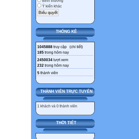
Bình thường
Ý kiến khác
THỐNG KÊ
1045888
truy cập (
chi tiết
)
185
trong hôm nay
2450034
lượt xem
232
trong hôm nay
5
thành viên
THÀNH VIÊN TRỰC TUYẾN
1 khách và 0 thành viên
THỜI TIẾT