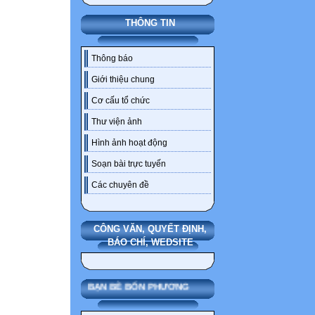
THÔNG TIN
Thông báo
Giới thiệu chung
Cơ cấu tổ chức
Thư viện ảnh
Hình ảnh hoạt động
Soạn bài trực tuyến
Các chuyên đề
CÔNG VĂN, QUYẾT ĐỊNH,
BÁO CHÍ, WEDSITE
BẠN BÈ BỐN PHƯƠNG