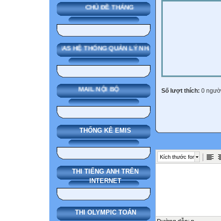
CHỦ ĐỀ THÁNG
SMAS HỆ THỐNG QUẢN LÝ NHÀ TRƯỜNG
MAIL NỘI BỘ
Số lượt thích:
0 ngườ
THỐNG KÊ EMIS
Kích thước font
THI TIẾNG ANH TRÊN
INTERNET
THI OLYMPIC TOÁN