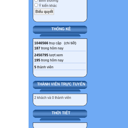
Bình thường
Ý kiến khác
THỐNG KÊ
1046566
truy cập (
chi tiết
)
187
trong hôm nay
2450795
lượt xem
195
trong hôm nay
5
thành viên
THÀNH VIÊN TRỰC TUYẾN
2 khách và 0 thành viên
THỜI TIẾT