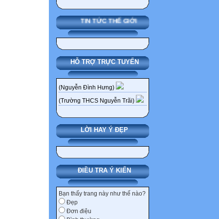
TIN TỨC THẾ GIỚI
HỖ TRỢ TRỰC TUYẾN
(Nguyễn Đình Hưng)
(Trường THCS Nguyễn Trãi)
LỜI HAY Ý ĐẸP
ĐIỀU TRA Ý KIẾN
Bạn thấy trang này như thế nào?
Đẹp
Đơn điệu