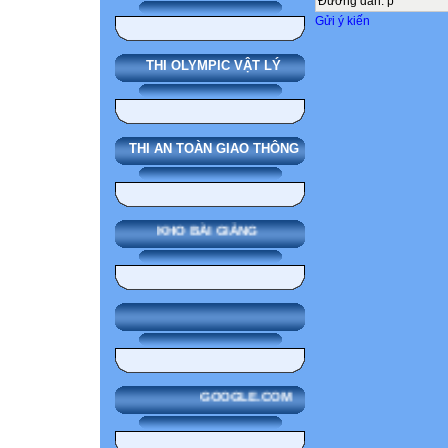
Đường dẫn
:
p
Gửi ý kiến
THI OLYMPIC VẬT LÝ
THI AN TOÀN GIAO THÔNG
KHO BÀI GIẢNG
GOOGLE.COM