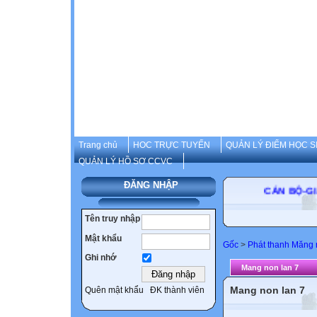
Trang chủ
HOC TRỰC TUYẾN
QUẢN LÝ ĐIỂM HỌC S
QUẢN LÝ HỒ SƠ CCVC
ĐĂNG NHẬP
CÁN BỘ-GIÁO
Tên truy nhập
Mật khẩu
Gốc
>
Phát thanh Măng
Ghi nhớ
Mang non lan 7
Mang non lan 7
Quên mật khẩu
ĐK thành viên