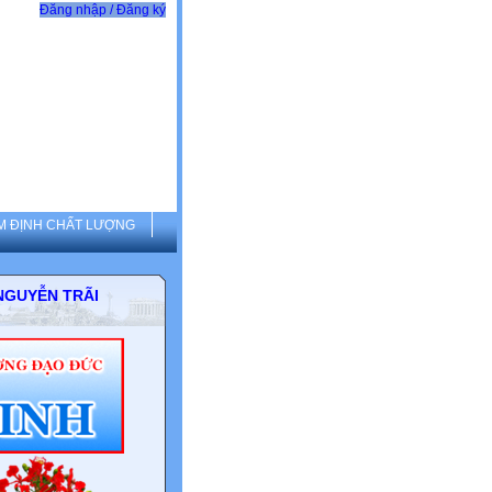
Đăng nhập / Đăng ký
M ĐỊNH CHẤT LƯỢNG
THCS NGUYỄN TRÃI