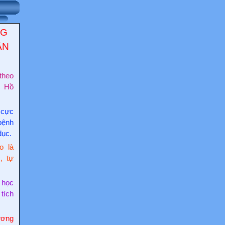
NG
ẬN
theo
c Hồ
 cực
bệnh
dục.
o là
, tự
 học
 tích
ơng