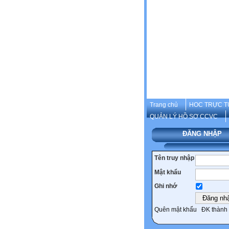
Trang chủ
HOC TRỰC T
QUẢN LÝ HỒ SƠ CCVC
ĐĂNG NHẬP
Tên truy nhập
Mật khẩu
Ghi nhớ
Quên mật khẩu
ĐK thành 