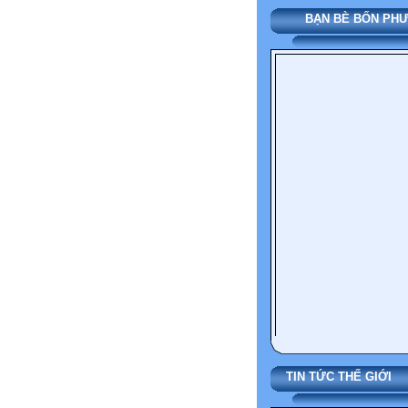
BẠN BÈ BỐN P
TIN TỨC THẾ G