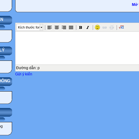
Mở 
ÁN
Kích thước font
LÝ
Đường dẫn
:
p
Gửi ý kiến
THÔNG
IẢNG