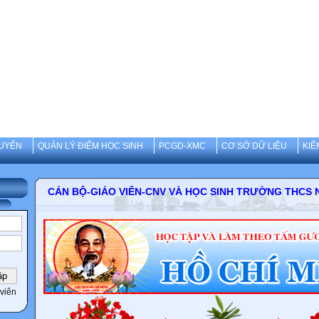
UYẾN
QUẢN LÝ ĐIỂM HỌC SINH
PCGD-XMC
CƠ SỞ DỮ LIỆU
KIỂ
CÁN BỘ-GIÁO VIÊN-CNV VÀ HỌC SINH TRƯỜNG 
viên