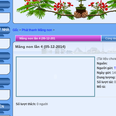
G
 NHÀ TRƯỜNG
Gốc
>
Phát thanh Măng non
>
Măng non lần 4 (05-12-201
Cùng tác
Măng non lần 4 (05-12-2014)
(
Tài liệu chư
Nguồn:
Người gửi:
T
Ngày gửi:
14
Dung lượng
Số lượt tải:
0
Mô tả:
Số lượt thích:
0 người
ÊN