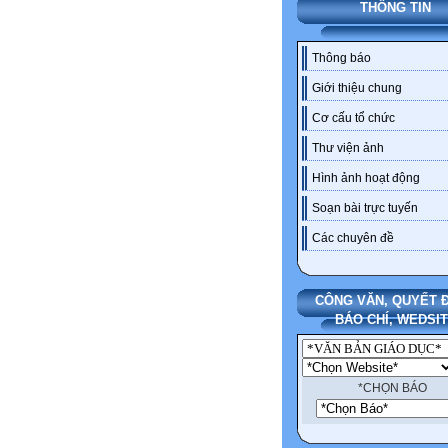
THÔNG TIN
Thông báo
Giới thiệu chung
Cơ cấu tổ chức
Thư viện ảnh
Hình ảnh hoạt động
Soạn bài trực tuyến
Các chuyên đề
CÔNG VĂN, QUYẾT Đ
BÁO CHÍ, WEDSI
*CHỌN BÁO