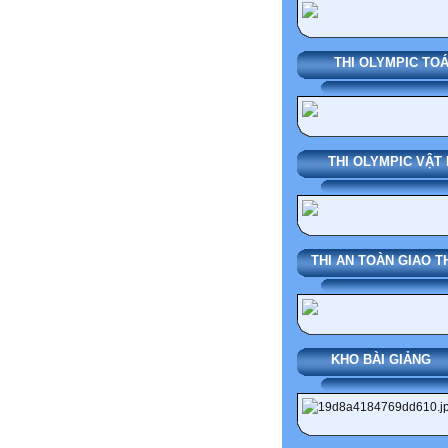
THI OLYMPIC TO
THI OLYMPIC VẬT 
THI AN TOÀN GIAO 
KHO BÀI G