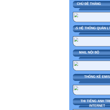
CHỦ ĐỀ THÁN
SMAS HỆ THỐNG QUẢN LÝ
MAIL NỘI BỘ
THỐNG KÊ EMIS
THI TIẾNG ANH TR
INTERNET