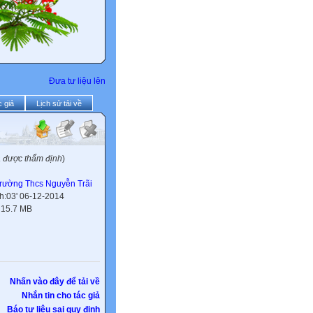
Đưa tư liệu lên
 giả
Lịch sử tải về
a được thẩm định
)
rường Thcs Nguyễn Trãi
h:03' 06-12-2014
:
15.7 MB
Nhấn vào đây để tải về
Nhắn tin cho tác giả
Báo tư liệu sai quy định