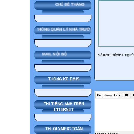
CHỦ ĐỀ THÁNG
SMAS HỆ THỐNG QUẢN LÝ NHÀ TRƯỜNG
MAIL NỘI BỘ
Số lượt thích:
0 ngườ
THỐNG KÊ EMIS
Kích thước font
THI TIẾNG ANH TRÊN
INTERNET
THI OLYMPIC TOÁN