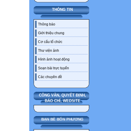
THÔNG TIN
Thông báo
Giới thiệu chung
Cơ cấu tổ chức
Thư viện ảnh
Hình ảnh hoạt động
Soạn bài trực tuyến
Các chuyên đề
CÔNG VĂN, QUYẾT ĐỊNH,
BÁO CHÍ, WEDSITE
BẠN BÈ BỐN PHƯƠNG