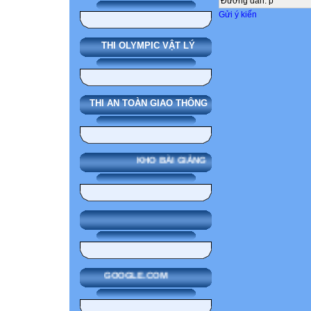
Đường dẫn
:
p
Gửi ý kiến
THI OLYMPIC VẬT LÝ
THI AN TOÀN GIAO THÔNG
KHO BÀI GIẢNG
GOOGLE.COM