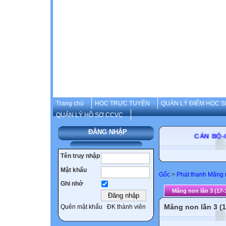
Trang chủ
HOC TRỰC TUYẾN
QUẢN LÝ ĐIỂM HỌC S
QUẢN LÝ HỒ SƠ CCVC
ĐĂNG NHẬP
CÁN BỘ
Tên truy nhập
Mật khẩu
Gốc
>
Phát thanh Măng
Ghi nhớ
Măng non lần 3 (17-
Măng non lần 3 (1
Quên mật khẩu
ĐK thành viên