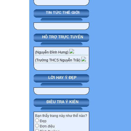
TIN TỨC THẾ GIỚI
HỖ TRỢ TRỰC TUYẾN
(Nguyễn Đình Hưng)
(Trường THCS Nguyễn Trãi)
LỜI HAY Ý ĐẸP
ĐIỀU TRA Ý KIẾN
Bạn thấy trang này như thế nào?
Đẹp
Đơn điệu