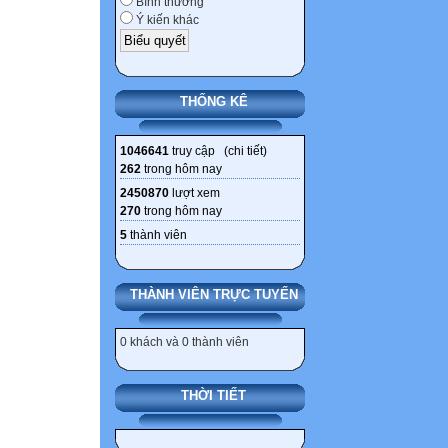
Bình thường
Ý kiến khác
THỐNG KÊ
1046641
truy cập (
chi tiết
)
262
trong hôm nay
2450870
lượt xem
270
trong hôm nay
5
thành viên
THÀNH VIÊN TRỰC TUYẾN
0 khách và 0 thành viên
THỜI TIẾT