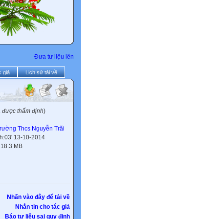
Đưa tư liệu lên
 giả
Lịch sử tải về
a được thẩm định
)
rường Thcs Nguyễn Trãi
h:03' 13-10-2014
:
18.3 MB
Nhấn vào đây để tải về
Nhắn tin cho tác giả
Báo tư liệu sai quy định