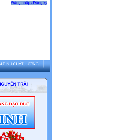
Đăng nhập / Đăng ký
M ĐỊNH CHẤT LƯỢNG
THCS NGUYỄN TRÃI