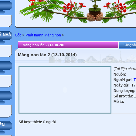
G
 NHÀ TRƯỜNG
Gốc
>
Phát thanh Măng non
>
Măng non lần 2 (13-10-201
Cùng tác
Măng non lần 2 (13-10-2014)
(
Tài liệu chư
Nguồn:
Người gửi:
T
Ngày gửi:
17
Dung lượng
Số lượt tải:
1
Mô tả:
Số lượt thích:
0 người
ÊN