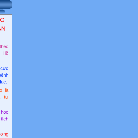
NG
ẬN
theo
c Hồ
 cực
bệnh
dục.
o là
, tự
 học
 tích
ơng