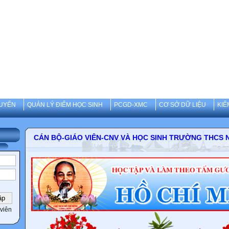
UYẾN
QUẢN LÝ ĐIỂM HỌC SINH
PCGD-XMC
CƠ SỞ DỮ LIỆU
KIỂ
CÁN BỘ-GIÁO VIÊN-CNV VÀ HỌC SINH TRƯỜNG 
viên