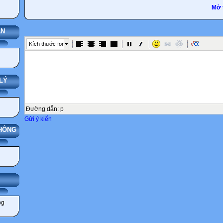
Mở 
ÁN
Kích thước font
LÝ
Đường dẫn
:
p
Gửi ý kiến
THÔNG
IẢNG