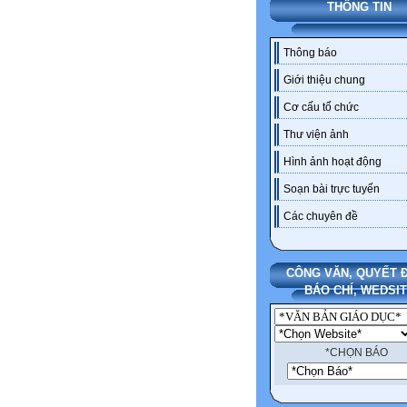
THÔNG TIN
Thông báo
Giới thiệu chung
Cơ cấu tổ chức
Thư viện ảnh
Hình ảnh hoạt động
Soạn bài trực tuyến
Các chuyên đề
CÔNG VĂN, QUYẾT Đ
BÁO CHÍ, WEDSI
*CHỌN BÁO