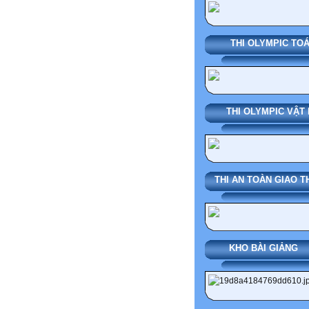
THI OLYMPIC TO
THI OLYMPIC VẬT 
THI AN TOÀN GIAO 
KHO BÀI G