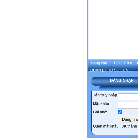
Trang chủ
HOC TRỰC T
QUẢN LÝ HỒ SƠ CCVC
ĐĂNG NHẬP
Tên truy nhập
Mật khẩu
Ghi nhớ
Quên mật khẩu
ĐK thành 