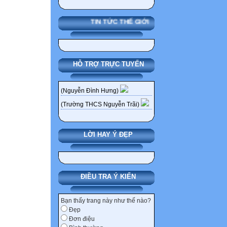
TIN TỨC THẾ GIỚI
HỖ TRỢ TRỰC TUYẾN
(Nguyễn Đình Hưng)
(Trường THCS Nguyễn Trãi)
LỜI HAY Ý ĐẸP
ĐIỀU TRA Ý KIẾN
Bạn thấy trang này như thế nào?
Đẹp
Đơn điệu