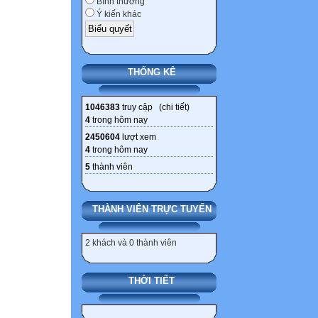
Bình thường
Ý kiến khác
THỐNG KÊ
1046383
truy cập (
chi tiết
)
4
trong hôm nay
2450604
lượt xem
4
trong hôm nay
5
thành viên
THÀNH VIÊN TRỰC TUYẾN
2 khách và 0 thành viên
THỜI TIẾT