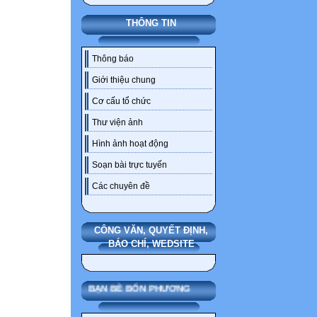
THÔNG TIN
Thông báo
Giới thiệu chung
Cơ cấu tổ chức
Thư viện ảnh
Hình ảnh hoạt động
Soạn bài trực tuyến
Các chuyên đề
CÔNG VĂN, QUYẾT ĐỊNH,
BÁO CHÍ, WEDSITE
BẠN BÈ BỐN PHƯƠNG