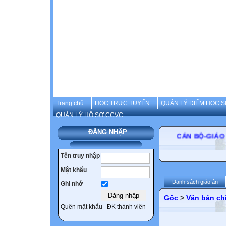
Trang chủ
HOC TRỰC TUYẾN
QUẢN LÝ ĐIỂM HỌC S
QUẢN LÝ HỒ SƠ CCVC
ĐĂNG NHẬP
CÁN BỘ-GIÁO VI
Tên truy nhập
Mật khẩu
Danh sách giáo án
Ghi nhớ
Gốc
>
Văn bản ch
Quên mật khẩu
ĐK thành viên