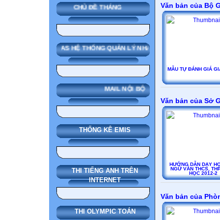
Văn bản của Bộ 
CHỦ ĐỀ THÁNG
SMAS HỆ THỐNG QUẢN LÝ NHÀ TRƯỜNG
MẪU TỰ ĐÁNH GIÁ GI
MAIL NỘI BỘ
Văn bản của Sở 
THỐNG KÊ EMIS
HƯỚNG DẪN DẠY H
NGỮ VĂN THCS, TH
THI TIẾNG ANH TRÊN
HỌC 2012-2
INTERNET
Văn bản của Phò
THI OLYMPIC TOÁN