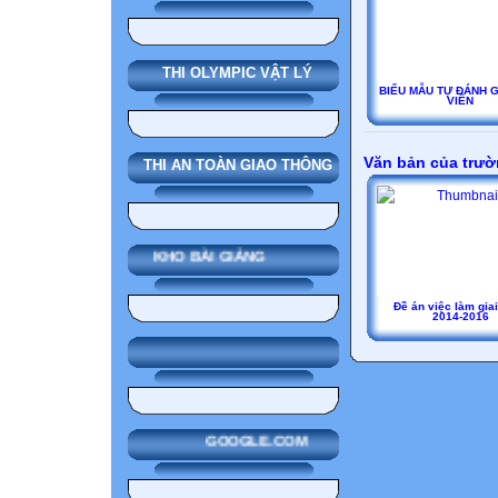
THI OLYMPIC VẬT LÝ
BIỂU MẪU TỰ ĐÁNH G
VIÊN
Văn bản của trư
THI AN TOÀN GIAO THÔNG
KHO BÀI GIẢNG
Đề án việc làm gia
2014-2016
GOOGLE.COM