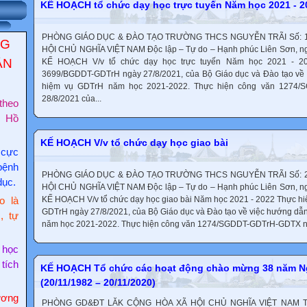
KẾ HOẠCH tổ chức dạy học trực tuyến Năm học 2021 - 2
PHÒNG GIÁO DỤC & ĐÀO TẠO TRƯỜNG THCS NGUYỄN TRÃI Số: 1
NG
HỘI CHỦ NGHĨA VIỆT NAM Độc lập – Tự do – Hạnh phúc Liên Sơn, n
ẬN
KẾ HOẠCH V/v tổ chức dạy học trực tuyến Năm học 2021 - 2
3699/BGDDT-GDTrH ngày 27/8/2021, của Bộ Giáo dục và Đào tạo về 
hiệm vụ GDTrH năm học 2021-2022. Thực hiện công văn 1274
28/8/2021 của...
theo
c Hồ
KẾ HOẠCH V/v tổ chức dạy học giao bài
 cực
bệnh
PHÒNG GIÁO DỤC & ĐÀO TẠO TRƯỜNG THCS NGUYỄN TRÃI Số: 2
dục.
HỘI CHỦ NGHĨA VIỆT NAM Độc lập – Tự do – Hạnh phúc Liên Sơn, n
KẾ HOẠCH V/v tổ chức dạy học giao bài Năm học 2021 - 2022 Thực h
o là
GDTrH ngày 27/8/2021, của Bộ Giáo dục và Đào tạo về việc hướng dẫ
, tự
năm học 2021-2022. Thực hiện công văn 1274/SGDDT-GDTrH-GDTX ng
 học
 tích
KẾ HOẠCH Tổ chức các hoạt động chào mừng 38 năm Ng
(20/11/1982 – 20/11/2020)
ơng
PHÒNG GD&ĐT LĂK CỘNG HÒA XÃ HỘI CHỦ NGHĨA VIỆT NAM