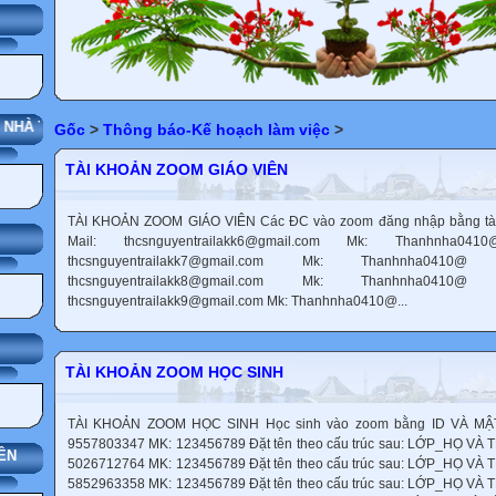
NG
 NHÀ TRƯỜNG
Gốc
>
Thông báo-Kế hoạch làm việc
>
TÀI KHOẢN ZOOM GIÁO VIÊN
TÀI KHOẢN ZOOM GIÁO VIÊN Các ĐC vào zoom đăng nhập bằng tài 
Mail: thcsnguyentrailakk6@gmail.com Mk: Thanhnha
thcsnguyentrailakk7@gmail.com Mk: Thanhnha04
thcsnguyentrailakk8@gmail.com Mk: Thanhnha04
thcsnguyentrailakk9@gmail.com Mk: Thanhnha0410@...
TÀI KHOẢN ZOOM HỌC SINH
TÀI KHOẢN ZOOM HỌC SINH Học sinh vào zoom bằng ID VÀ MẬT
9557803347 MK: 123456789 Đặt tên theo cấu trúc sau: LỚP_HỌ VÀ 
ÊN
5026712764 MK: 123456789 Đặt tên theo cấu trúc sau: LỚP_HỌ VÀ 
5852963358 MK: 123456789 Đặt tên theo cấu trúc sau: LỚP_HỌ VÀ 