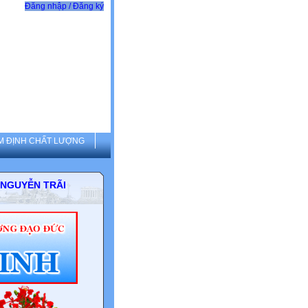
Đăng nhập / Đăng ký
M ĐỊNH CHẤT LƯỢNG
THCS NGUYỄN TRÃI