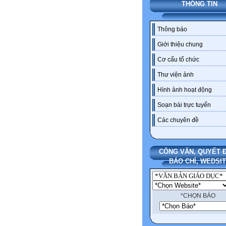
THÔNG TIN
Thông báo
Giới thiệu chung
Cơ cấu tổ chức
Thư viện ảnh
Hình ảnh hoạt động
Soạn bài trực tuyến
Các chuyên đề
CÔNG VĂN, QUYẾT Đ
BÁO CHÍ, WEDSI
*CHỌN BÁO