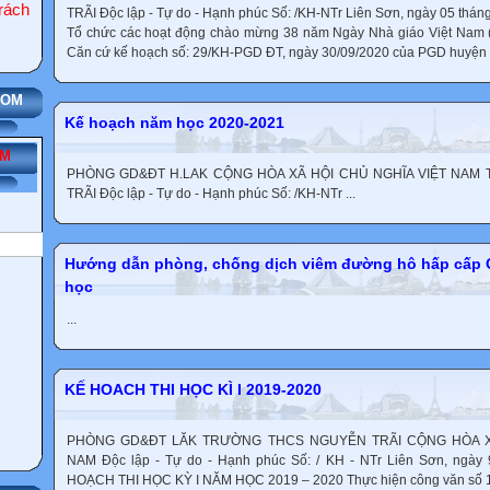
ách
TRÃI Độc lập - Tự do - Hạnh phúc Số: /KH-NTr Liên Sơn, ngày 05 t
Tổ chức các hoạt động chào mừng 38 năm Ngày Nhà giáo Việt Nam (
Căn cứ kế hoạch số: 29/KH-PGD ĐT, ngày 30/09/2020 của PGD huyện L
Kế hoạch năm học 2020-2021
ẾM
PHÒNG GD&ĐT H.LAK CỘNG HÒA XÃ HỘI CHỦ NGHĨA VIỆT NA
TRÃI Độc lập - Tự do - Hạnh phúc Số: /KH-NTr ...
Hướng dẫn phòng, chống dịch viêm đường hô hấp cấp C
học
...
KẾ HOACH THI HỌC KÌ I 2019-2020
PHÒNG GD&ĐT LĂK TRƯỜNG THCS NGUYỄN TRÃI CỘNG HÒA XÃ
NAM Độc lập - Tự do - Hạnh phúc Số: / KH - NTr Liên Sơn, ngày
HOẠCH THI HỌC KỲ I NĂM HỌC 2019 – 2020 Thực hiện công văn số 