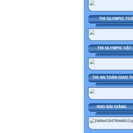
THI OLYMPIC TO
THI OLYMPIC VẬT 
THI AN TOÀN GIAO 
KHO BÀI G