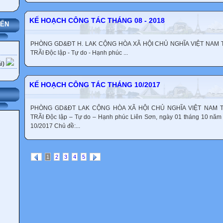
KẾ HOẠCH CÔNG TÁC THÁNG 08 - 2018
YẾN
PHÒNG GD&ĐT H. LAK CỘNG HÒA XÃ HỘI CHỦ NGHĨA VIỆT NA
TRÃI Độc lập - Tự do - Hạnh phúc ...
i)
KẾ HOẠCH CÔNG TÁC THÁNG 10/2017
PHÒNG GD&ĐT LAK CỘNG HÒA XÃ HỘI CHỦ NGHĨA VIỆT NAM
TRÃI Độc lập – Tự do – Hạnh phúc Liên Sơn, ngày 01 tháng 10 
10/2017 Chủ đề:...
1
2
3
4
5