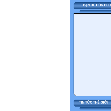
BẠN BÈ BỐN PH
TIN TỨC THẾ 