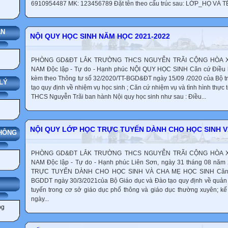
6910954487 MK: 123456789 Đặt tên theo cấu trúc sau: LỚP_HỌ VÀ T
ÁN
NỘI QUY HỌC SINH NĂM HỌC 2021-2022
PHÒNG GD&ĐT LẮK TRƯỜNG THCS NGUYỄN TRÃI CỘNG HÒA XÃ
NAM Độc lập - Tự do - Hạnh phúc NỘI QUY HỌC SINH Căn cứ Điều l
kèm theo Thông tư số 32/2020/TT-BGD&ĐT ngày 15/09 /2020 của Bộ trươ
LÝ
tạo quy định về nhiệm vụ học sinh ; Căn cứ nhiệm vụ và tình hình thực 
THCS Nguyễn Trãi ban hành Nội quy học sinh như sau : Điều...
NỘI QUY LỚP HỌC TRỰC TUYẾN DÀNH CHO HỌC SINH V
THÔNG
PHÒNG GD&ĐT LẮK TRƯỜNG THCS NGUYỄN TRÃI CỘNG HÒA XÃ
NAM Độc lập - Tự do - Hạnh phúc Liên Sơn, ngày 31 tháng 08 n
TRỰC TUYẾN DÀNH CHO HỌC SINH VÀ CHA MẸ HỌC SINH Căn cứ
BGDDT ngày 30/3/2021của Bộ Giáo dục và Đào tạo quy định về quản l
IẢNG
tuyến trong cơ sở giáo dục phổ thông và giáo dục thường xuyên; 
ngày...