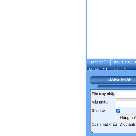
Trang chủ
HOC TRỰC T
QUẢN LÝ HỒ SƠ CCVC
ĐĂNG NHẬP
Tên truy nhập
Mật khẩu
Ghi nhớ
Quên mật khẩu
ĐK thành 