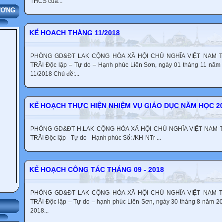
THCS của...
ƯƠNG
KẾ HOACH THÁNG 11/2018
PHÒNG GD&ĐT LAK CỘNG HÒA XÃ HỘI CHỦ NGHĨA VIỆT NAM
TRÃI Độc lập – Tự do – Hạnh phúc Liên Sơn, ngày 01 tháng 11 
11/2018 Chủ đề:...
KẾ HOẠCH THỰC HIỆN NHIỆM VỤ GIÁO DỤC NĂM HỌC 20
PHÒNG GD&ĐT H.LAK CỘNG HÒA XÃ HỘI CHỦ NGHĨA VIỆT NA
TRÃI Độc lập - Tự do - Hạnh phúc Số: /KH-NTr ...
KẾ HOẠCH CÔNG TÁC THÁNG 09 - 2018
PHÒNG GD&ĐT LAK CỘNG HÒA XÃ HỘI CHỦ NGHĨA VIỆT NAM
TRÃI Độc lập – Tự do – hạnh phúc Liên Sơn, ngày 30 tháng 8 năm
GIỚI
2018...