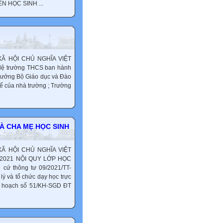
ÊN HỌC SINH ...
 HỘI CHỦ NGHĨA VIỆT
ệ trường THCS ban hành
̉ng Bộ Giáo dục và Đào
tế của nhà trường ; Trường
À CHA MẸ HỌC SINH
 HỘI CHỦ NGHĨA VIỆT
ăm 2021 NỘI QUY LỚP HỌC
 thông tư 09/2021/TT-
ý và tổ chức dạy học trực
kế hoạch số 51/KH-SGD ĐT