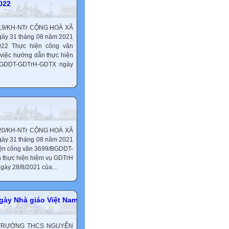
022
9/KH-NTr CỘNG HOÀ XÃ
gày 31 tháng 08 năm 2021
022 Thực hiện công văn
việc hướng dẫn thực hiện
/SGDDT-GDTrH-GDTX ngày
0/KH-NTr CỘNG HOÀ XÃ
gày 31 tháng 08 năm 2021
iện công văn 3699/BGDDT-
n thực hiện hiệm vụ GDTrH
ày 28/8/2021 của...
ày Nhà giáo Việt Nam
 TRƯỜNG THCS NGUYỄN