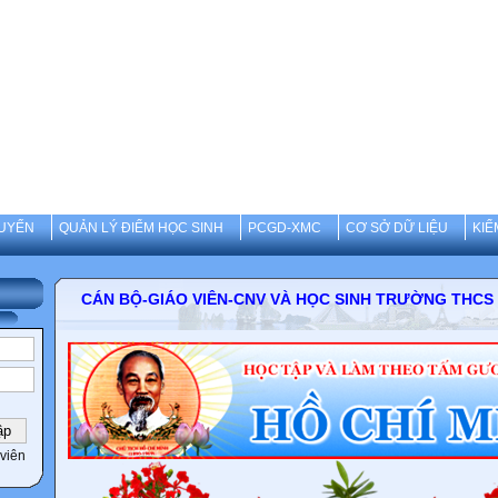
UYẾN
QUẢN LÝ ĐIỂM HỌC SINH
PCGD-XMC
CƠ SỞ DỮ LIỆU
KIỂ
CÁN BỘ-GIÁO VIÊN-CNV VÀ HỌC SINH TRƯỜNG 
viên