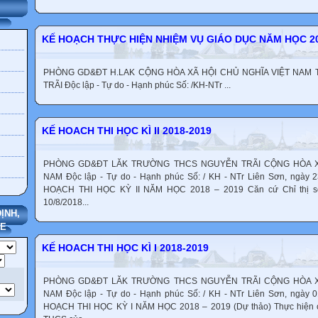
KẾ HOẠCH THỰC HIỆN NHIỆM VỤ GIÁO DỤC NĂM HỌC 20
PHÒNG GD&ĐT H.LAK CỘNG HÒA XÃ HỘI CHỦ NGHĨA VIỆT NA
TRÃI Độc lập - Tự do - Hạnh phúc Số: /KH-NTr ...
KẾ HOACH THI HỌC KÌ II 2018-2019
PHÒNG GD&ĐT LĂK TRƯỜNG THCS NGUYỄN TRÃI CỘNG HÒA XÃ
NAM Độc lập - Tự do - Hạnh phúc Số: / KH - NTr Liên Sơn, ngày 
HOẠCH THI HỌC KỲ II NĂM HỌC 2018 – 2019 Căn cứ Chỉ thị s
10/8/2018...
ỊNH,
TE
KẾ HOACH THI HỌC KÌ I 2018-2019
PHÒNG GD&ĐT LĂK TRƯỜNG THCS NGUYỄN TRÃI CỘNG HÒA XÃ
NAM Độc lập - Tự do - Hạnh phúc Số: / KH - NTr Liên Sơn, ngày 
HOẠCH THI HỌC KỲ I NĂM HỌC 2018 – 2019 (Dự thảo) Thực hiện