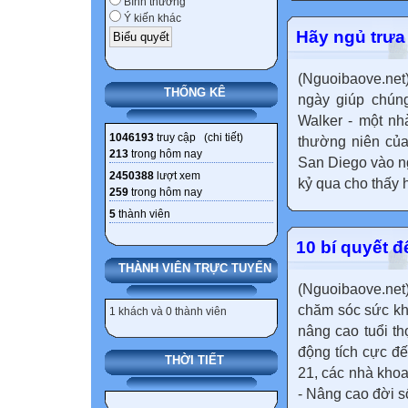
Bình thường
Ý kiến khác
Hãy ngủ trư
(Nguoibaove.net)
THỐNG KÊ
ngày giúp chún
Walker - một nh
1046193
truy cập (
chi tiết
)
thường niên của
213
trong hôm nay
San Diego vào n
2450388
lượt xem
kỷ qua cho thấy 
259
trong hôm nay
5
thành viên
10 bí quyết 
THÀNH VIÊN TRỰC TUYẾN
(Nguoibaove.net) 
chăm sóc sức kh
1 khách và 0 thành viên
nâng cao tuổi th
động tích cực đ
THỜI TIẾT
21, các nhà khoa
- Nâng cao đời số