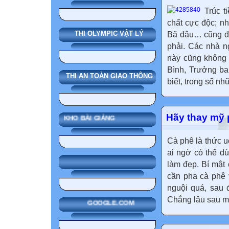
Trúc t
chất cực độc; n
THI OLYMPIC VẬT LÝ
Bã đậu… cũng độ
phải. Các nhà n
này cũng không 
Bình, Trưởng b
THI AN TOÀN GIAO THÔNG
biết, trong số nh
Hãy thay mỹ 
KHO BÀI GIẢNG
Cà phê là thức u
ai ngờ có thể d
làm đẹp. Bí mật 
cần pha cà phê 
nguội quá, sau 
Chẳng lâu sau má
GOOGLE.COM