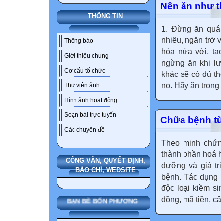
Nên ăn như t
THÔNG TIN
1. Đừng ăn quá 
nhiều, ngăn trở 
Thông báo
hóa nửa vời, tạ
Giới thiệu chung
ngừng ăn khi lư
Cơ cấu tổ chức
khác sẽ có đủ t
no. Hãy ăn trong t
Thư viện ảnh
Hình ảnh hoạt động
Soạn bài trực tuyến
Chữa bệnh từ
Các chuyên đề
Theo minh chứn
thành phần hoá h
CÔNG VĂN, QUYẾT ĐỊNH,
dưỡng và giá tr
BÁO CHÍ, WEDSITE
bệnh. Tác dụng 
độc loại kiềm si
đồng, mã tiền, câ
BẠN BÈ BỐN PHƯƠNG