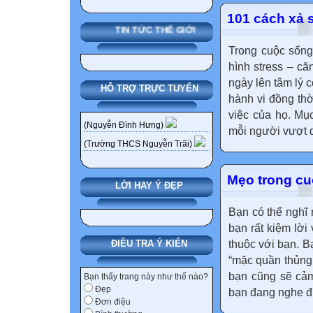
101 cách xả s
TIN TỨC THẾ GIỚI
Trong cuộc sống
hình stress – c
ngày lên tâm lý 
HỖ TRỢ TRỰC TUYẾN
hành vi đồng th
việc của họ. Mục
(Nguyễn Đình Hưng)
mỗi người vượt q
(Trường THCS Nguyễn Trãi)
Mẹo trong cu
LỜI HAY Ý ĐẸP
Bạn có thể nghĩ r
bạn rất kiệm lời
thuộc với bạn. B
ĐIỀU TRA Ý KIẾN
“mặc quần thủng 
bạn cũng sẽ cảm
Bạn thấy trang này như thế nào?
Đẹp
bạn đang nghe điệ
Đơn điệu