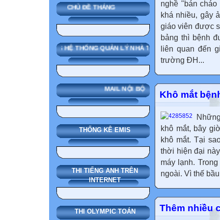
nghề "bán cháo p
CHỦ ĐỀ THÁNG
khá nhiều, gây ả
giáo viên được s
bảng thì bệnh đ
liên quan đến g
SMAS HỆ THỐNG QUẢN LÝ NHÀ TRƯỜNG
trường ĐH...
MAIL NỘI BỘ
Khô mắt bệnh 
Những 
khô mắt, bây gi
THỐNG KÊ EMIS
khô mắt. Tại sa
thời hiện đại nà
máy lạnh. Trong
THI TIẾNG ANH TRÊN
ngoài. Vì thế bầu
INTERNET
Thêm nhiều c
THI OLYMPIC TOÁN