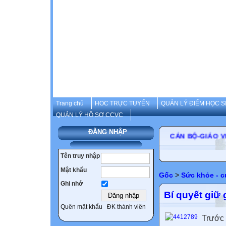
Trang chủ
HOC TRỰC TUYẾN
QUẢN LÝ ĐIỂM HỌC S
QUẢN LÝ HỒ SƠ CCVC
ĐĂNG NHẬP
CÁN BỘ-GIÁ
Tên truy nhập
Mật khẩu
Gốc
>
Sức khỏe - 
Ghi nhớ
Bí quyết giữ 
Quên mật khẩu
ĐK thành viên
Trước 