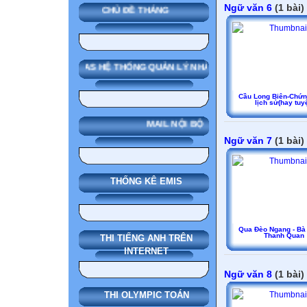
Ngữ văn 6
(1 bài)
CHỦ ĐỀ THÁNG
SMAS HỆ THỐNG QUẢN LÝ NHÀ TRƯỜNG
Cầu Long Biên-Chứn
lịch sử(hay tuyệ
MAIL NỘI BỘ
Ngữ văn 7
(1 bài)
THỐNG KÊ EMIS
Qua Đèo Ngang - Bà
Thanh Quan
THI TIẾNG ANH TRÊN
INTERNET
Ngữ văn 8
(1 bài)
THI OLYMPIC TOÁN