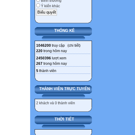
Bình thường
Ý kiến khác
THỐNG KÊ
1046200
truy cập (
chi tiết
)
220
trong hôm nay
2450396
lượt xem
267
trong hôm nay
5
thành viên
THÀNH VIÊN TRỰC TUYẾN
2 khách và 0 thành viên
THỜI TIẾT