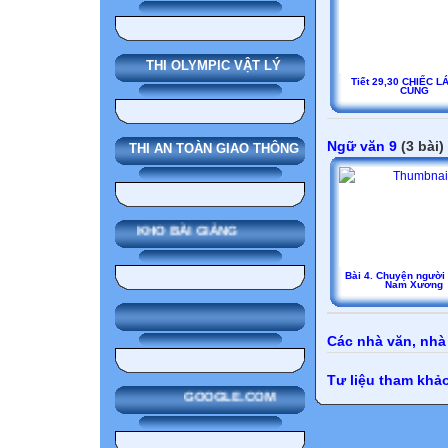
THI OLYMPIC VẬT LÝ
Tiết 29,30 CHIẾC L
CÙNG
Ngữ văn 9
(3 bài)
THI AN TOÀN GIAO THÔNG
KHO BÀI GIẢNG
Bài 4. Chuyện người 
Nam Xương
Các nhà văn, nhà
Tư liệu tham khả
GOOGLE.COM