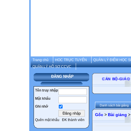
Trang chủ
HOC TRỰC TUYẾN
QUẢN LÝ ĐIỂM HỌC S
QUẢN LÝ HỒ SƠ CCVC
ĐĂNG NHẬP
CÁN BỘ-GIÁO V
Tên truy nhập
Mật khẩu
Danh sách bài giảng
Ghi nhớ
Gốc
>
Bài giảng
Quên mật khẩu
ĐK thành viên