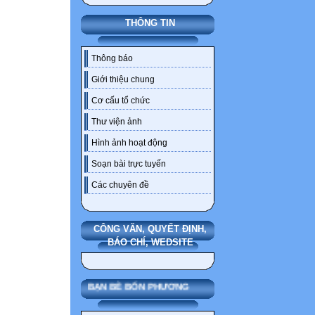
THÔNG TIN
Thông báo
Giới thiệu chung
Cơ cấu tổ chức
Thư viện ảnh
Hình ảnh hoạt động
Soạn bài trực tuyến
Các chuyên đề
CÔNG VĂN, QUYẾT ĐỊNH,
BÁO CHÍ, WEDSITE
BẠN BÈ BỐN PHƯƠNG