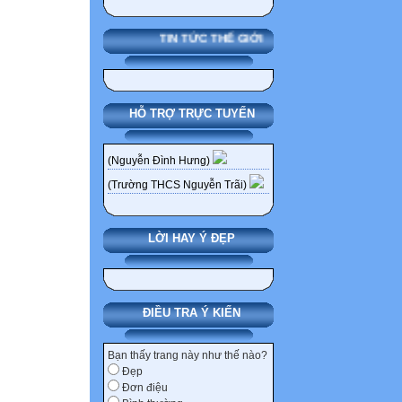
TIN TỨC THẾ GIỚI
HỖ TRỢ TRỰC TUYẾN
(Nguyễn Đình Hưng)
(Trường THCS Nguyễn Trãi)
LỜI HAY Ý ĐẸP
ĐIỀU TRA Ý KIẾN
Bạn thấy trang này như thế nào?
Đẹp
Đơn điệu