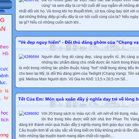
Đã có nhiều giáo sư thực hiện các bài thuyết trình ma
cùng” và xem đây là cơ hội cuối để suy ngẫm về những đ
nhất đối với họ. Và trong khi họ thuyết trình, cử tọa cũng day dứt với 
đạt những thông điệp gì nếu đây là cơ hội cuối cùng của ta? Nếu ngày 
NG
lại gì? Nếu có những cuốn sách khi...
ẬN
"Vẻ đẹp nguy hiểm" - Đối thủ đáng ghờm của "Chạng v
theo
c Hồ
Người đàn ông đó càng đẹp, càng quyến rũ...thì càng ph
những tác phẩm đáng chú nhất được ấn hành trong thán
là một trong những tác phẩm thuộc hàng "hot" nhất trong dòng tiểu t
 cực
cho teen tại Mỹ, là đối thủ đáng gờm của Twilight (Chạng Vạng). Tên 
bệnh
giả: Mellisa Marr Người dịch: Vũ Gia An Khổ: 13,5 x 20,5 cm Số...
dục.
o là
, tự
Tết Của Em: Món quà xuân đầy ý nghĩa dạy trẻ về lòng b
 học
Với 20 trang sách in màu rực rỡ, với nét vẽ trẻ trung, mà
lời thơ trong trẻo được viết bởi nhà thơ Phan Thị Và
 tích
đáng trở thành món quà Xuân đầy ý nghĩa mang tính giáo dục cao dành
Câu truyện tinh tế và sâu sắc về lòng biết ơn Đây không phải là lần đ
ơng
hiện những tập truyện tranh mang đậm chất cội nguồn,...