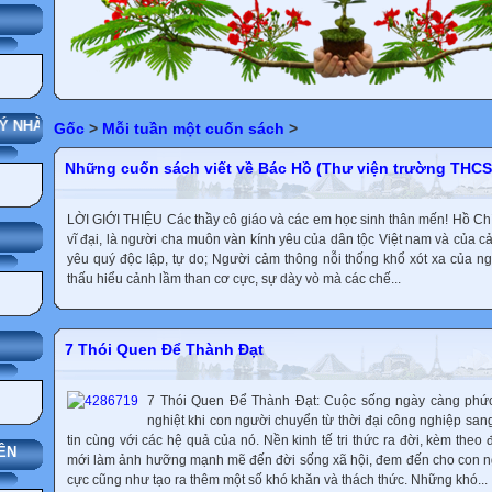
G
 NHÀ TRƯỜNG
Gốc
>
Mỗi tuần một cuốn sách
>
Những cuốn sách viết về Bác Hồ (Thư viện trường THCS
LỜI GIỚI THIỆU Các thầy cô giáo và các em học sinh thân mến! Hồ Chí 
vĩ đại, là người cha muôn vàn kính yêu của dân tộc Việt nam và của c
yêu quý độc lập, tự do; Người cảm thông nỗi thống khổ xót xa của 
thấu hiểu cảnh lầm than cơ cực, sự dày vò mà các chế...
7 Thói Quen Để Thành Đạt
7 Thói Quen Để Thành Đạt: Cuộc sống ngày càng phức
nghiệt khi con người chuyển từ thời đại công nghiệp san
tin cùng với các hệ quả của nó. Nền kinh tế tri thức ra đời, kèm theo 
ÊN
mới làm ảnh hưỡng mạnh mẽ đến đời sống xã hội, đem đến cho con n
cực cũng như tạo ra thêm một số khó khăn và thách thức. Những khó...