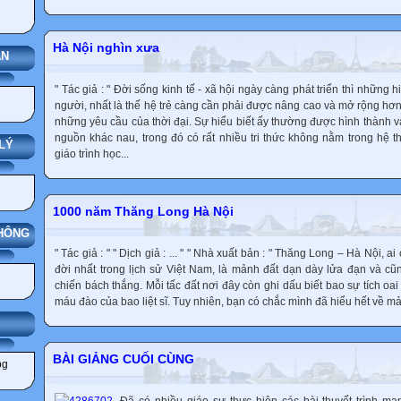
Hà Nội nghìn xưa
ÁN
" Tác giả : " Đời sống kinh tế - xã hội ngày càng phát triển thì những 
người, nhất là thế hệ trẻ càng cần phải được nâng cao và mở rộng hơ
những yêu cầu của thời đại. Sự hiểu biết ấy thường được hình thành và
nguồn khác nau, trong đó có rất nhiều tri thức không nằm trong hệ 
LÝ
giáo trình học...
1000 năm Thăng Long Hà Nội
THÔNG
" Tác giả : " " Dịch giả : ... " " Nhà xuất bản : " Thăng Long – Hà Nội, ai
đời nhất trong lịch sử Việt Nam, là mảnh đất dạn dày lửa đạn và cũ
chiến bách thắng. Mỗi tấc đất nơi đây còn ghi dấu biết bao sự tích 
máu đào của bao liệt sĩ. Tuy nhiên, bạn có chắc mình đã hiểu hết về mả
IẢNG
BÀI GIẢNG CUỐI CÙNG