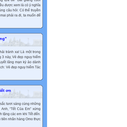
ng tựa đề “Bài giảng cuối
iều được xem là có ý nghĩa
cùng câu hỏi: Có thể truyền
mai phải ra đi, ta muốn để
ạng"
ải tránh xa! Là một trong
g 3 này, Vẻ đẹp nguy hiểm
huyết lãng mạn kỳ ảo dành
sách: Vẻ đẹp nguy hiểm Tác
iết ơn
u sắc tươi sáng cùng những
ng Anh, “Tết Của Em” xứng
 tặng các em khi Tết đến.
ầu tiên nhãn hàng Omo thực