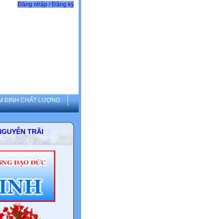
Đăng nhập / Đăng ký
M ĐỊNH CHẤT LƯỢNG
THCS NGUYỄN TRÃI