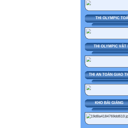
THI OLYMPIC TO
THI OLYMPIC VẬT 
THI AN TOÀN GIAO 
KHO BÀI G