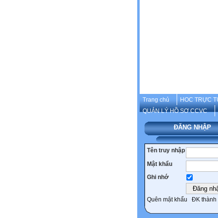
Trang chủ
HOC TRỰC T
QUẢN LÝ HỒ SƠ CCVC
ĐĂNG NHẬP
Tên truy nhập
Mật khẩu
Ghi nhớ
Quên mật khẩu
ĐK thành 