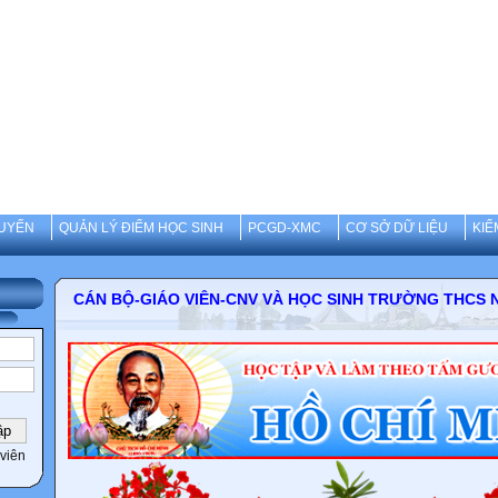
UYẾN
QUẢN LÝ ĐIỂM HỌC SINH
PCGD-XMC
CƠ SỞ DỮ LIỆU
KIỂ
CÁN BỘ-GIÁO VIÊN-CNV VÀ HỌC SINH TRƯỜNG 
viên