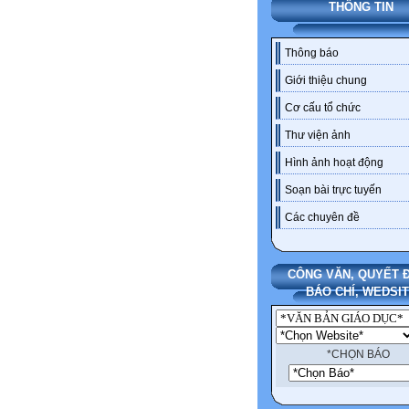
THÔNG TIN
Thông báo
Giới thiệu chung
Cơ cấu tổ chức
Thư viện ảnh
Hình ảnh hoạt động
Soạn bài trực tuyến
Các chuyên đề
CÔNG VĂN, QUYẾT Đ
BÁO CHÍ, WEDSI
*CHỌN BÁO