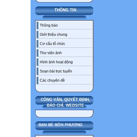
THÔNG TIN
Thông báo
Giới thiệu chung
Cơ cấu tổ chức
Thư viện ảnh
Hình ảnh hoạt động
Soạn bài trực tuyến
Các chuyên đề
CÔNG VĂN, QUYẾT ĐỊNH,
BÁO CHÍ, WEDSITE
BẠN BÈ BỐN PHƯƠNG