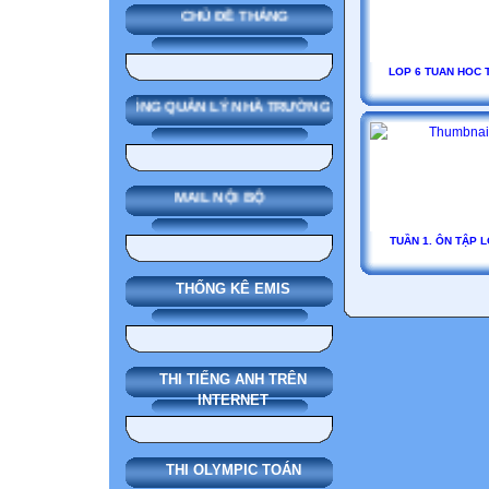
CHỦ ĐỀ THÁNG
LOP 6 TUAN HOC 
SMAS HỆ THỐNG QUẢN LÝ NHÀ TRƯỜNG
MAIL NỘI BỘ
TUẦN 1. ÔN TẬP 
THỐNG KÊ EMIS
THI TIẾNG ANH TRÊN
INTERNET
THI OLYMPIC TOÁN