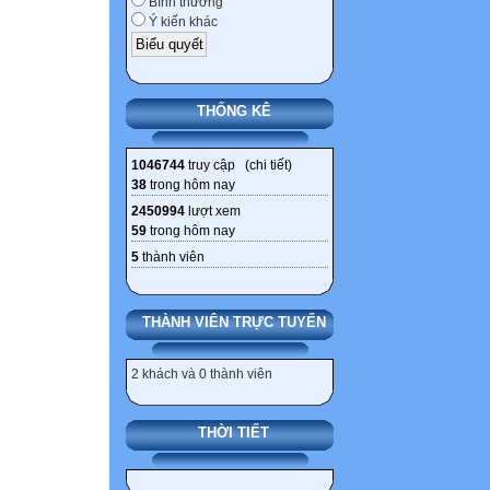
Bình thường
Ý kiến khác
THỐNG KÊ
1046744
truy cập (
chi tiết
)
38
trong hôm nay
2450994
lượt xem
59
trong hôm nay
5
thành viên
THÀNH VIÊN TRỰC TUYẾN
2 khách và 0 thành viên
THỜI TIẾT