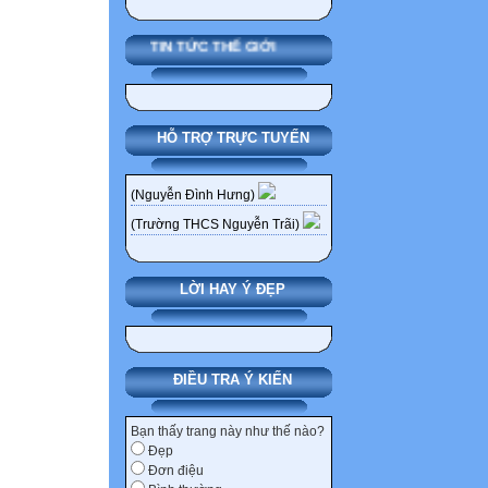
TIN TỨC THẾ GIỚI
HỖ TRỢ TRỰC TUYẾN
(Nguyễn Đình Hưng)
(Trường THCS Nguyễn Trãi)
LỜI HAY Ý ĐẸP
ĐIỀU TRA Ý KIẾN
Bạn thấy trang này như thế nào?
Đẹp
Đơn điệu