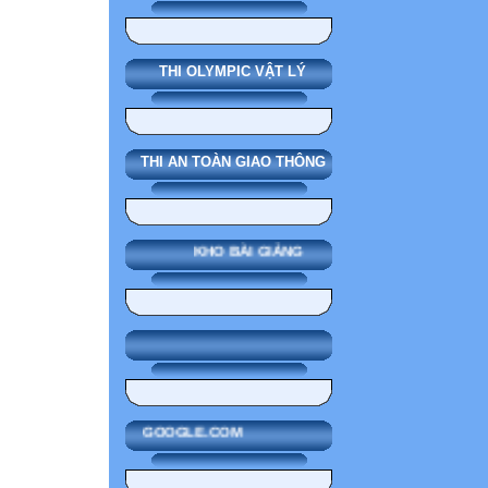
THI OLYMPIC VẬT LÝ
THI AN TOÀN GIAO THÔNG
KHO BÀI GIẢNG
GOOGLE.COM