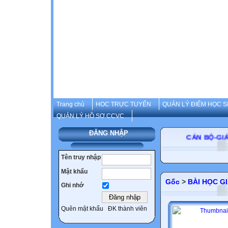
Trang chủ
HOC TRỰC TUYẾN
QUẢN LÝ ĐIỂM HỌC S
QUẢN LÝ HỒ SƠ CCVC
ĐĂNG NHẬP
CÁN BỘ
Tên truy nhập
Mật khẩu
Gốc
>
BÀI HỌC GI
Ghi nhớ
Quên mật khẩu
ĐK thành viên