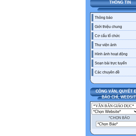
THÔNG TIN
Thông báo
Giới thiệu chung
Cơ cấu tổ chức
Thư viện ảnh
Hình ảnh hoạt động
Soạn bài trực tuyến
Các chuyên đề
CÔNG VĂN, QUYẾT Đ
BÁO CHÍ, WEDSI
*CHỌN BÁO