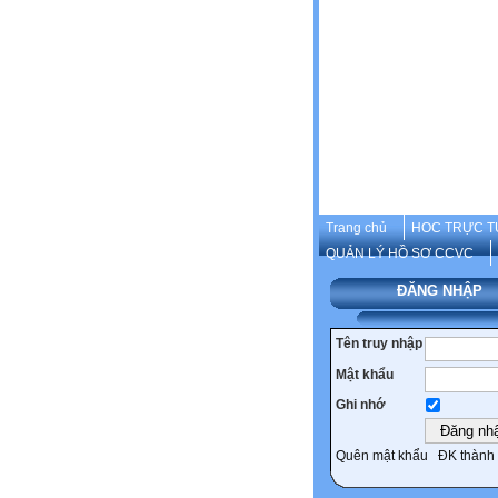
Trang chủ
HOC TRỰC T
QUẢN LÝ HỒ SƠ CCVC
ĐĂNG NHẬP
Tên truy nhập
Mật khẩu
Ghi nhớ
Quên mật khẩu
ĐK thành 