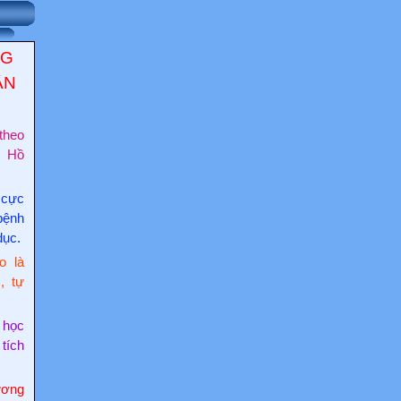
NG
ẬN
theo
c Hồ
 cực
bệnh
dục.
o là
, tự
 học
 tích
ơng