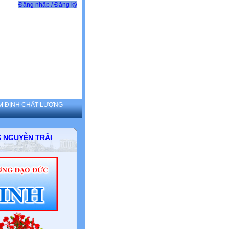
Đăng nhập / Đăng ký
M ĐỊNH CHẤT LƯỢNG
HCS NGUYỄN TRÃI