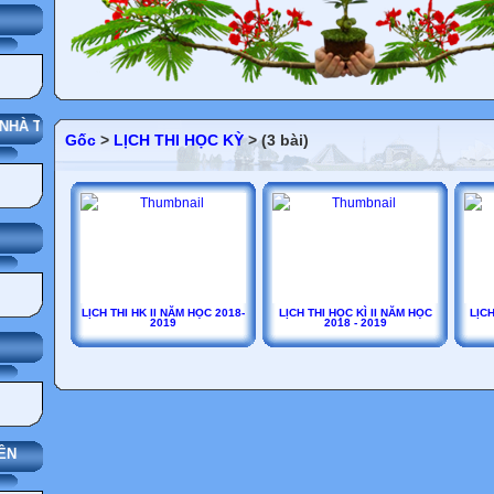
G
Ý NHÀ TRƯỜNG
Gốc
>
LỊCH THI HỌC KỲ
> (3 bài)
LỊCH THI HK II NĂM HỌC 2018-
LỊCH THI HỌC KÌ II NĂM HỌC
LỊC
2019
2018 - 2019
ÊN