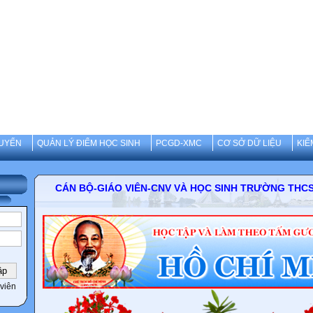
UYẾN
QUẢN LÝ ĐIỂM HỌC SINH
PCGD-XMC
CƠ SỞ DỮ LIỆU
KIỂ
CÁN BỘ-GIÁO VIÊN-CNV VÀ HỌC SINH TRƯỜNG T
viên