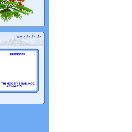
Đưa giáo án lên
H THI HỌC KỲ I-NĂM HỌC
2014-2015