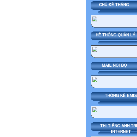
CHỦ ĐỀ THÁN
SMAS HỆ THỐNG QUẢN L
MAIL NỘI BỘ
THỐNG KÊ EMIS
THI TIẾNG ANH TR
INTERNET