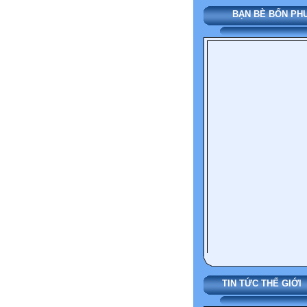
BẠN BÈ BỐN PHƯ
TIN TỨC THẾ G