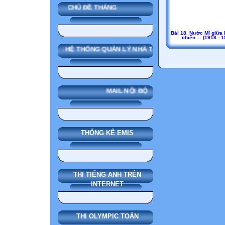
CHỦ ĐỀ THÁNG
Bài 18. Nước Mĩ giữa 
chiến ... (1918 - 
SMAS HỆ THỐNG QUẢN LÝ NHÀ TRƯỜNG
MAIL NỘI BỘ
THỐNG KÊ EMIS
THI TIẾNG ANH TRÊN
INTERNET
THI OLYMPIC TOÁN