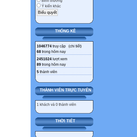
Bình thường
Ý kiến khác
THỐNG KÊ
1046774
truy cập (
chi tiết
)
68
trong hôm nay
2451024
lượt xem
89
trong hôm nay
5
thành viên
THÀNH VIÊN TRỰC TUYẾN
1 khách và 0 thành viên
THỜI TIẾT