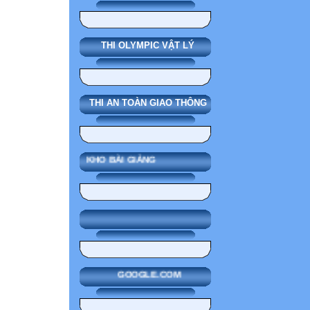
THI OLYMPIC VẬT LÝ
THI AN TOÀN GIAO THÔNG
KHO BÀI GIẢNG
GOOGLE.COM