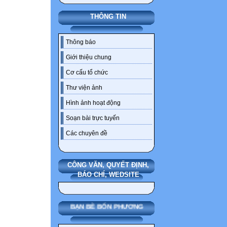
THÔNG TIN
Thông báo
Giới thiệu chung
Cơ cấu tổ chức
Thư viện ảnh
Hình ảnh hoạt động
Soạn bài trực tuyến
Các chuyên đề
CÔNG VĂN, QUYẾT ĐỊNH,
BÁO CHÍ, WEDSITE
BẠN BÈ BỐN PHƯƠNG