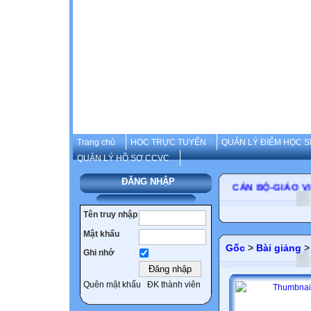
Trang chủ
HOC TRỰC TUYẾN
QUẢN LÝ ĐIỂM HỌC S
QUẢN LÝ HỒ SƠ CCVC
ĐĂNG NHẬP
CÁN BỘ-GIÁO 
Tên truy nhập
Mật khẩu
Gốc
>
Bài giảng
Ghi nhớ
Quên mật khẩu
ĐK thành viên