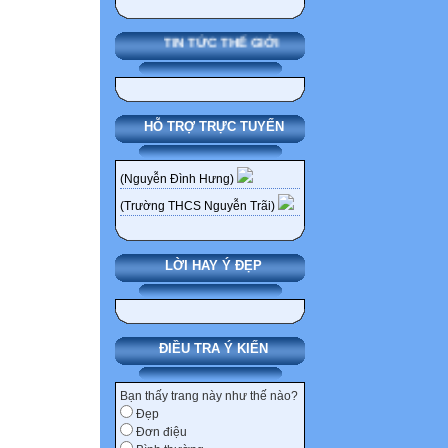
TIN TỨC THẾ GIỚI
HỖ TRỢ TRỰC TUYẾN
(Nguyễn Đình Hưng)
(Trường THCS Nguyễn Trãi)
LỜI HAY Ý ĐẸP
ĐIỀU TRA Ý KIẾN
Bạn thấy trang này như thế nào?
Đẹp
Đơn điệu