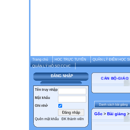
Trang chủ
HOC TRỰC TUYẾN
QUẢN LÝ ĐIỂM HỌC S
QUẢN LÝ HỒ SƠ CCVC
ĐĂNG NHẬP
CÁN BỘ-GIÁO V
Tên truy nhập
Mật khẩu
Danh sách bài giảng
Ghi nhớ
Gốc
>
Bài giảng
Quên mật khẩu
ĐK thành viên