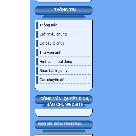
THÔNG TIN
Thông báo
Giới thiệu chung
Cơ cấu tổ chức
Thư viện ảnh
Hình ảnh hoạt động
Soạn bài trực tuyến
Các chuyên đề
CÔNG VĂN, QUYẾT ĐỊNH,
BÁO CHÍ, WEDSITE
BẠN BÈ BỐN PHƯƠNG