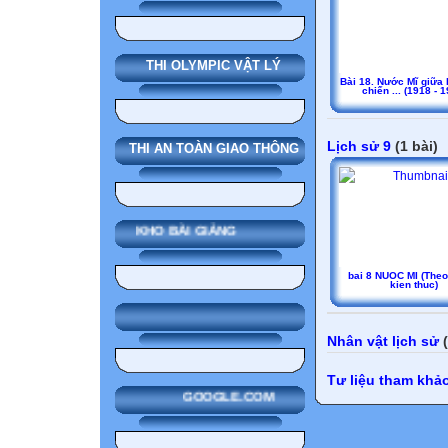
THI OLYMPIC VẬT LÝ
Bài 18. Nước Mĩ giữa 
chiến ... (1918 - 
Lịch sử 9
(1 bài)
THI AN TOÀN GIAO THÔNG
KHO BÀI GIẢNG
bai 8 NUOC MI (The
kien thuc)
Nhân vật lịch sử
(
Tư liệu tham khả
GOOGLE.COM