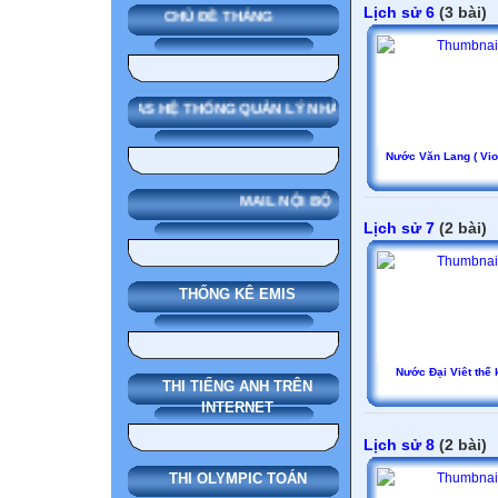
Lịch sử 6
(3 bài)
CHỦ ĐỀ THÁNG
SMAS HỆ THỐNG QUẢN LÝ NHÀ TRƯỜNG
Nước Văn Lang ( Viol
MAIL NỘI BỘ
Lịch sử 7
(2 bài)
THỐNG KÊ EMIS
Nước Đại Viêt thế k
THI TIẾNG ANH TRÊN
INTERNET
Lịch sử 8
(2 bài)
THI OLYMPIC TOÁN