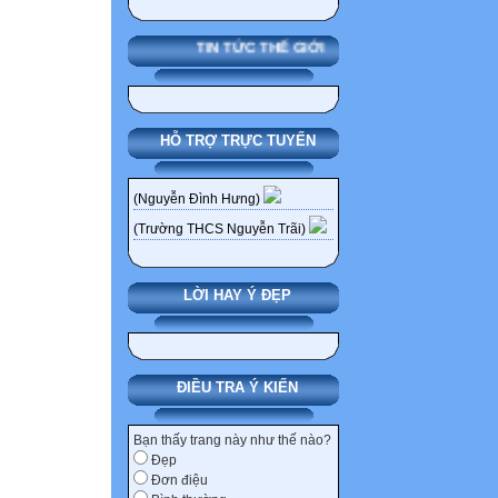
TIN TỨC THẾ GIỚI
HỖ TRỢ TRỰC TUYẾN
(Nguyễn Đình Hưng)
(Trường THCS Nguyễn Trãi)
LỜI HAY Ý ĐẸP
ĐIỀU TRA Ý KIẾN
Bạn thấy trang này như thế nào?
Đẹp
Đơn điệu