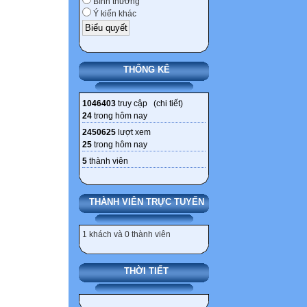
Bình thường
Ý kiến khác
THỐNG KÊ
1046403
truy cập (
chi tiết
)
24
trong hôm nay
2450625
lượt xem
25
trong hôm nay
5
thành viên
THÀNH VIÊN TRỰC TUYẾN
1 khách và 0 thành viên
THỜI TIẾT